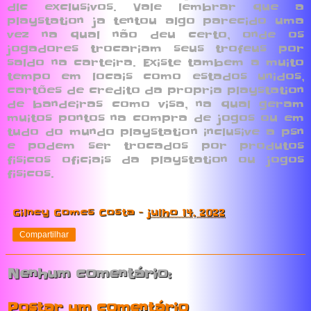
dlc exclusivos. Vale lembrar que a
playstation ja tentou algo parecido uma
vez na qual não deu certo, onde os
jogadores trocariam seus trofeus por
saldo na carteira. Existe tambem a muito
tempo em locais como estados unidos,
cartões de credito da propria playstation
de bandeiras como visa, na qual geram
muitos pontos na compra de jogos ou em
tudo do mundo playstation inclusive a psn
e podem ser trocados por produtos
fisicos oficiais da playstation ou jogos
fisicos.
Gilney Gomes Costa
-
julho 14, 2022
Compartilhar
Nenhum comentário:
Postar um comentário