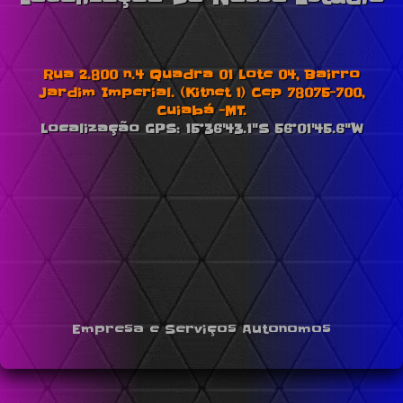
Rua 2.800 n.4 Quadra 01 Lote 04, Bairro
Jardim Imperial. (Kitnet 1) Cep 78075-700,
Cuiabá -MT.
Localização GPS: 15°36'43.1"S 56°01'45.6"W
Empresa e Serviços Autonomos