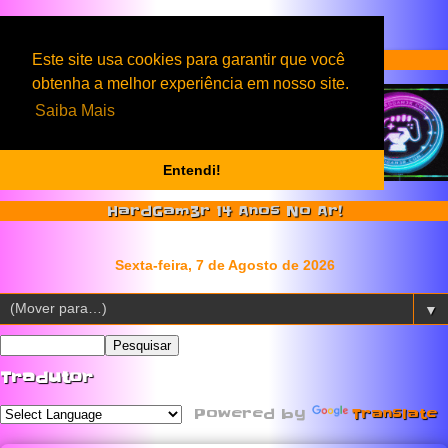
Serviços & Produtos HardGam3r
Este site usa cookies para garantir que você
obtenha a melhor experiência em nosso site.
Saiba Mais
Entendi!
HardGam3r 14 Anos No Ar!
▼
Tradutor
Powered by
Translate