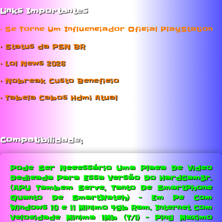
Links Importantes
• Se Torne Um Influenciador Oficial PlayStation
• Status da PSN BR
• Lol News 2026
• Nobreak Custo Beneficio
• Tabela Cabos Hdmi Atual
Compatibilidade;
Pode Ser Necessário Uma Placa De Video
Dedicada Para Essa Versão Do HardGam3r.
(APU Tambem Serve, Tanto De SmartPhone
Quanto De SmartWatch) - Em Pc Com
Windows 10 e 11 Minimo 4gb Ram.
Internet Com
Velocidade Minima 1Mb (T/1) - Ping Maximo