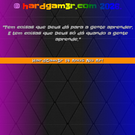
© hardgam3r.com 2026.
"Tem coisas que Deus dá para a gente aprender.
E tem coisas que Deus só dá quando a gente
aprende."
HardGam3r 14 Anos No Ar!