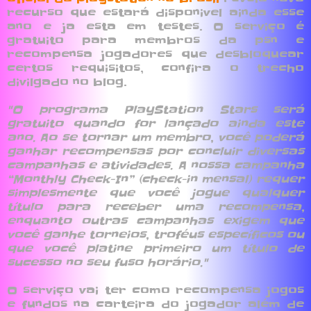
recurso que estará disponivel ainda esse
ano e ja esta em testes. O serviço é
gratuito para membros da psn e
recompensa jogadores que desbloquear
certos requisitos, confira o trecho
divilgado no blog.
"O programa PlayStation Stars será
gratuito quando for lançado ainda este
ano. Ao se tornar um membro, você poderá
ganhar recompensas por concluir diversas
campanhas e atividades. A nossa campanha
“Monthly Check-In” (check-in mensal) requer
simplesmente que você jogue qualquer
título para receber uma recompensa,
enquanto outras campanhas exigem que
você ganhe torneios, troféus específicos ou
que você platine primeiro um título de
sucesso no seu fuso horário."
O serviço vai ter como recompensa jogos
e fundos na carteira do jogador além de