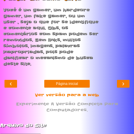
Você é um gamer, um hardcore
gamer, um fake gamer, ou um
user , seja o que for se identifique
e comente aqui. Obs, os
comentários com spam podem ser
removidos. Sem links, muitos
símbolos, imagens, palavras
inapropriadas, pois pode
danificar o mecanismo de busca
deste site.
‹
›
Página inicial
Ver versão para a web
Experimente A Versão Completa Para
Computadores.
Arquivo do Site