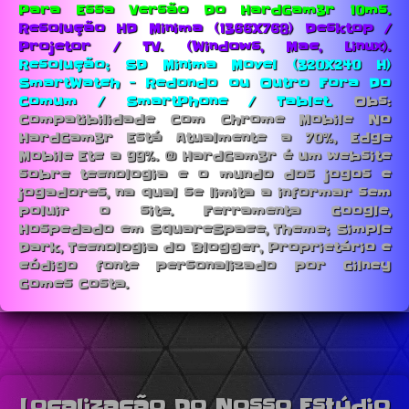
Para Essa Versão Do HardGam3r 10ms.
Resolução HD Minima (1366X768) Desktop /
Projetor / TV. (Windows, Mac, Linux).
Resolução; SD Minima Movel (320X240 H)
SmartWatch - Redondo ou Outro Fora Do
Comum / SmartPhone / Tablet.
Obs:
Compatibilidade Com Chrome Mobile No
HardGam3r Está Atualmente a 70%, Edge
Mobile Etc a 99%. © HardGam3r é um website
sobre tecnologia e o mundo dos jogos e
jogadores, na qual se limita a informar sem
poluir o site. Ferramenta Google,
Hospedado em SquareSpace, Theme; Simple
Dark, Tecnologia do Blogger, Proprietário e
código fonte personalizado por Gilney
Gomes Costa.
Localização Do Nosso Estúdio