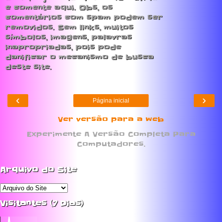
e comente aqui. Obs, os
comentários com spam podem ser
removidos. Sem links, muitos
símbolos, imagens, palavras
inapropriadas, pois pode
danificar o mecanismo de busca
deste site.
‹
›
Página inicial
Ver versão para a web
Experimente A Versão Completa Para
Computadores.
Arquivo do Site
Visitantes (7 Dias)