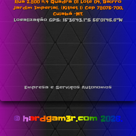
Rua 2.800 n.4 Quadra 01 Lote 04, Bairro
Jardim Imperial. (Kitnet 1) Cep 78075-700,
Cuiabá -MT.
Localização GPS: 15°36'43.1"S 56°01'45.6"W
Empresa e Serviços Autonomos
© hardgam3r.com 2026.