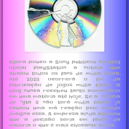
Agora pouco a Sony publicou no blog
oficial PlayStation a noticia que
abalou todos os fans de mídia física,
até 2028 ocorrerá o fim da
fabricação de jogos mídia física. O
blog nunca recebeu tanto comentário
em uma matéria até hoje. Se a noticia
de "gta 6 não terá mídia física" já
causou uma má reação pelo mundo
imagina essa. A empresa ainda afirmou
que a decisão seria em favor da
maioria o que é mais chocante ainda.