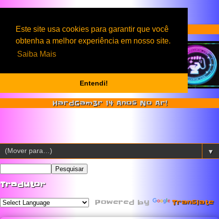
Serviços & Produtos HardGam3r
Este site usa cookies para garantir que você
obtenha a melhor experiência em nosso site.
Saiba Mais
Entendi!
HardGam3r 14 Anos No Ar!
▼
Tradutor
Powered by
Translate