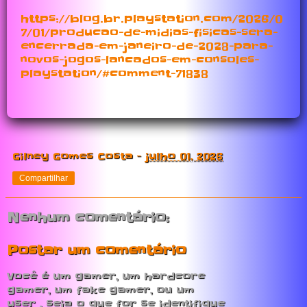
https://blog.br.playstation.com/2026/0
7/01/producao-de-midias-fisicas-sera-
encerrada-em-janeiro-de-2028-para-
novos-jogos-lancados-em-consoles-
playstation/#comment-71838
Gilney Gomes Costa
-
julho 01, 2026
Compartilhar
Nenhum comentário:
Postar um comentário
Você é um gamer, um hardcore
gamer, um fake gamer, ou um
user , seja o que for se identifique