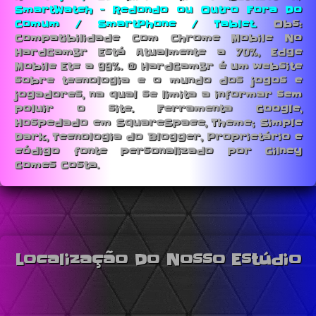
SmartWatch - Redondo ou Outro Fora Do
Comum / SmartPhone / Tablet.
Obs:
Compatibilidade Com Chrome Mobile No
HardGam3r Está Atualmente a 70%, Edge
Mobile Etc a 99%. © HardGam3r é um website
sobre tecnologia e o mundo dos jogos e
jogadores, na qual se limita a informar sem
poluir o site. Ferramenta Google,
Hospedado em SquareSpace, Theme; Simple
Dark, Tecnologia do Blogger, Proprietário e
código fonte personalizado por Gilney
Gomes Costa.
Localização Do Nosso Estúdio