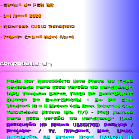
• Status da PSN BR
• Lol News 2026
• Nobreak Custo Beneficio
• Tabela Cabos Hdmi Atual
Compatibilidade;
Pode Ser Necessário Uma Placa De Video
Dedicada Para Essa Versão Do HardGam3r.
(APU Tambem Serve, Tanto De SmartPhone
Quanto De SmartWatch) - Em Pc Com
Windows 10 e 11 Minimo 4gb Ram.
Internet Com
Velocidade Minima 1Mb (T/1) - Ping Maximo
Para Essa Versão Do HardGam3r 10ms.
Resolução HD Minima (1366X768) Desktop /
Projetor / TV. (Windows, Mac, Linux).
Resolução; SD Minima Movel (320X240 H)