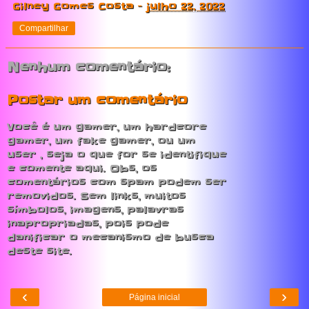
Gilney Gomes Costa
-
julho 22, 2022
Compartilhar
Nenhum comentário:
Postar um comentário
Você é um gamer, um hardcore
gamer, um fake gamer, ou um
user , seja o que for se identifique
e comente aqui. Obs, os
comentários com spam podem ser
removidos. Sem links, muitos
símbolos, imagens, palavras
inapropriadas, pois pode
danificar o mecanismo de busca
deste site.
‹
›
Página inicial