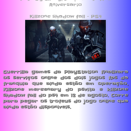
Aniversario
Killzone shadow fall - PS4
Guerrilla games da PlayStation finalizara
os serviços online dos dois jogos fps da
franquia que ainda estão em operação,
Killzone mercenary do psvita e killzone
shadow fall do ps4 em 12 de agosto. Corre
para pegar os trofeus do jogo online qua
ainda estão disponiveis.