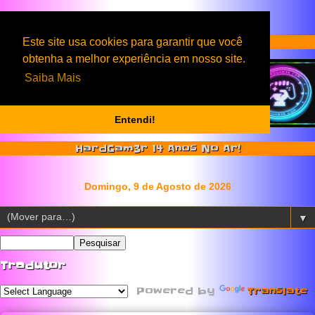
Serviços & Produtos HardGam3r
Este site usa cookies para garantir que você
obtenha a melhor experiência em nosso site.
Saiba Mais
Entendi!
HardGam3r 14 Anos No Ar!
▼
Tradutor
Powered by
Translate