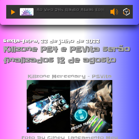
Ao Vivo 24h. Radio Atual: EDM Sessions.
sexta-feira, 22 de julho de 2022
Killzone PS4 e PSVita serão
finalizados 12 de agosto
Killzone Mercenary - PSVita
Foto By Gilney, Lançamento Meu