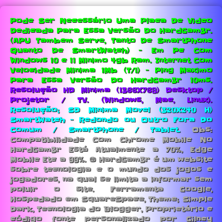
Pode Ser Necessário Uma Placa De Video
Dedicada Para Essa Versão Do HardGam3r.
(APU Tambem Serve, Tanto De SmartPhone
Quanto De SmartWatch) - Em Pc Com
Windows 10 e 11 Minimo 4gb Ram.
Internet Com
Velocidade Minima 1Mb (T/1) - Ping Maximo
Para Essa Versão Do HardGam3r 10ms.
Resolução HD Minima (1366X768) Desktop /
Projetor / TV. (Windows, Mac, Linux).
Resolução; SD Minima Movel (320X240 H)
SmartWatch - Redondo ou Outro Fora Do
Comum / SmartPhone / Tablet.
Obs:
Compatibilidade Com Chrome Mobile No
HardGam3r Está Atualmente a 70%, Edge
Mobile Etc a 99%. © HardGam3r é um website
sobre tecnologia e o mundo dos jogos e
jogadores, na qual se limita a informar sem
poluir o site. Ferramenta Google,
Hospedado em SquareSpace, Theme; Simple
Dark, Tecnologia do Blogger, Proprietário e
código fonte personalizado por Gilney