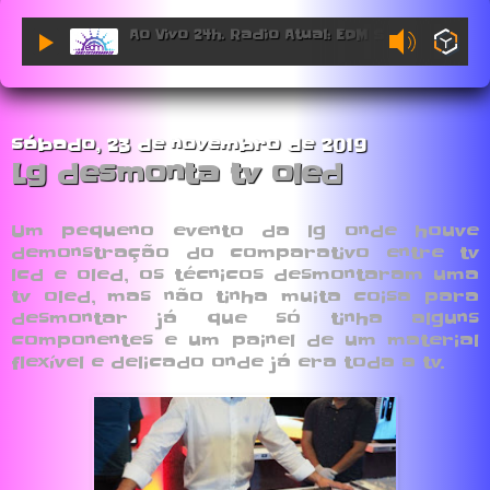
Ao Vivo 24h. Radio Atual: EDM Sessions.
sábado, 23 de novembro de 2019
Lg desmonta tv oled
Um pequeno evento da lg onde houve
demonstração do comparativo entre tv
lcd e oled, os técnicos desmontaram uma
tv oled, mas não tinha muita coisa para
desmontar já que só tinha alguns
componentes e um painel de um material
flexível e delicado onde já era toda a tv.