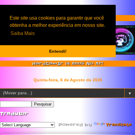
Serviços & Produtos HardGam3r
Este site usa cookies para garantir que você
obtenha a melhor experiência em nosso site.
Saiba Mais
Entendi!
HardGam3r 14 Anos No Ar!
▼
Tradutor
Powered by
Translate