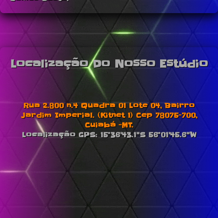
Localização Do Nosso Estúdio
Rua 2.800 n.4 Quadra 01 Lote 04, Bairro
Jardim Imperial. (Kitnet 1) Cep 78075-700,
Cuiabá -MT.
Localização GPS: 15°36'43.1"S 56°01'45.6"W