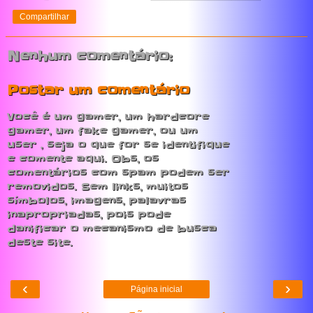
Compartilhar
Nenhum comentário:
Postar um comentário
Você é um gamer, um hardcore
gamer, um fake gamer, ou um
user , seja o que for se identifique
e comente aqui. Obs, os
comentários com spam podem ser
removidos. Sem links, muitos
símbolos, imagens, palavras
inapropriadas, pois pode
danificar o mecanismo de busca
deste site.
‹
›
Página inicial