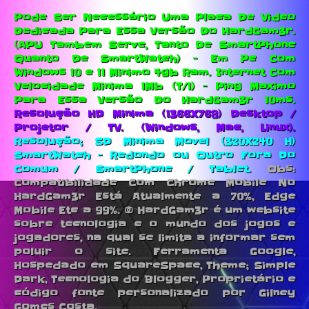
Pode Ser Necessário Uma Placa De Video
Dedicada Para Essa Versão Do HardGam3r.
(APU Tambem Serve, Tanto De SmartPhone
Quanto De SmartWatch) - Em Pc Com
Windows 10 e 11 Minimo 4gb Ram.
Internet Com
Velocidade Minima 1Mb (T/1) - Ping Maximo
Para Essa Versão Do HardGam3r 10ms.
Resolução HD Minima (1366X768) Desktop /
Projetor / TV. (Windows, Mac, Linux).
Resolução; SD Minima Movel (320X240 H)
SmartWatch - Redondo ou Outro Fora Do
Comum / SmartPhone / Tablet.
Obs:
Compatibilidade Com Chrome Mobile No
HardGam3r Está Atualmente a 70%, Edge
Mobile Etc a 99%. © HardGam3r é um website
sobre tecnologia e o mundo dos jogos e
jogadores, na qual se limita a informar sem
poluir o site. Ferramenta Google,
Hospedado em SquareSpace, Theme; Simple
Dark, Tecnologia do Blogger, Proprietário e
código fonte personalizado por Gilney
Gomes Costa.