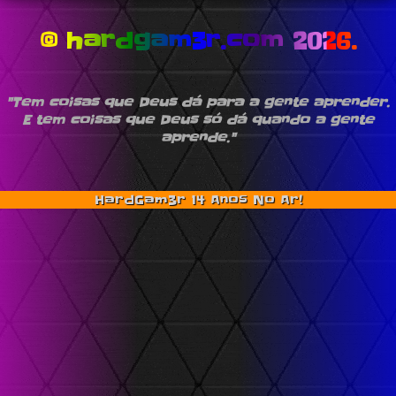
© hardgam3r.com 2026.
"Tem coisas que Deus dá para a gente aprender.
E tem coisas que Deus só dá quando a gente
aprende."
HardGam3r 14 Anos No Ar!