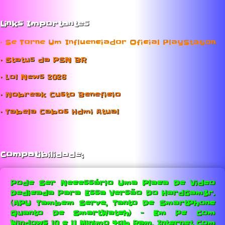
Links Importantes
• Se Torne Um Influenciador Oficial PlayStation
• Status da PSN BR
• Lol News 2026
• Nobreak Custo Beneficio
• Tabela Cabos Hdmi Atual
Compatibilidade;
Pode Ser Necessário Uma Placa De Video
Dedicada Para Essa Versão Do HardGam3r.
(APU Tambem Serve, Tanto De SmartPhone
Quanto De SmartWatch) - Em Pc Com
Windows 10 e 11 Minimo 4gb Ram.
Internet Com