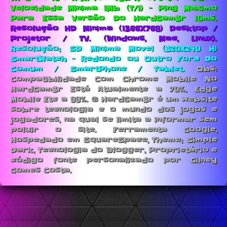
Velocidade Minima 1Mb (T/1) - Ping Maximo
Para Essa Versão Do HardGam3r 10ms.
Resolução HD Minima (1366X768) Desktop /
Projetor / TV. (Windows, Mac, Linux).
Resolução; SD Minima Movel (320X240 H)
SmartWatch - Redondo ou Outro Fora Do
Comum / SmartPhone / Tablet.
Obs:
Compatibilidade Com Chrome Mobile No
HardGam3r Está Atualmente a 70%, Edge
Mobile Etc a 99%. © HardGam3r é um website
sobre tecnologia e o mundo dos jogos e
jogadores, na qual se limita a informar sem
poluir o site. Ferramenta Google,
Hospedado em SquareSpace, Theme; Simple
Dark, Tecnologia do Blogger, Proprietário e
código fonte personalizado por Gilney
Gomes Costa.