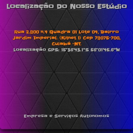
Localização Do Nosso Estúdio
Rua 2.800 n.4 Quadra 01 Lote 04, Bairro
Jardim Imperial. (Kitnet 1) Cep 78075-700,
Cuiabá -MT.
Localização GPS: 15°36'43.1"S 56°01'45.6"W
Empresa e Serviços Autonomos