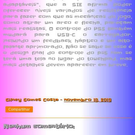
adaptáveis”, que a SIE afirma poder
oferecer níveis variados de resistência
para fazer com que as mecânicas do jogo,
como atirar um arco e flecha, pareçam
mais realistas. O controle do PS5 também
mudará para USB-C o carregador,
incluindo um feedback háptico e um alto-
falante aprimorado. Não se sabe se esse é
o design final do controle do ps5 nem se
terá uma tela no lugar do touchpad, mas
mais detalhes devem aparecer em breve.
Gilney Gomes Costa
-
novembro 18, 2019
Compartilhar
Nenhum comentário: