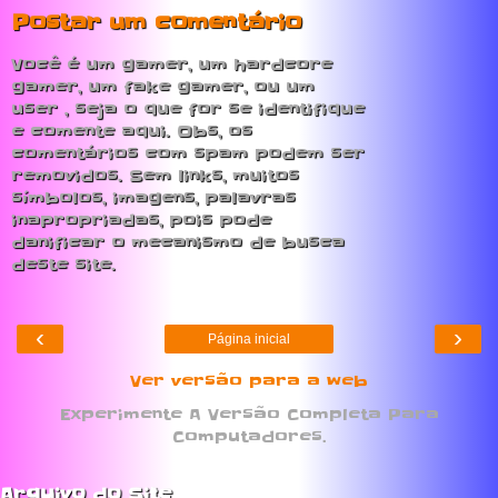
Postar um comentário
Você é um gamer, um hardcore
gamer, um fake gamer, ou um
user , seja o que for se identifique
e comente aqui. Obs, os
comentários com spam podem ser
removidos. Sem links, muitos
símbolos, imagens, palavras
inapropriadas, pois pode
danificar o mecanismo de busca
deste site.
‹
›
Página inicial
Ver versão para a web
Experimente A Versão Completa Para
Computadores.
Arquivo do Site