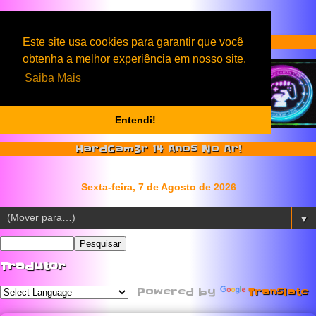
Serviços & Produtos HardGam3r
Este site usa cookies para garantir que você
obtenha a melhor experiência em nosso site.
Saiba Mais
Entendi!
HardGam3r 14 Anos No Ar!
▼
Tradutor
Powered by
Translate