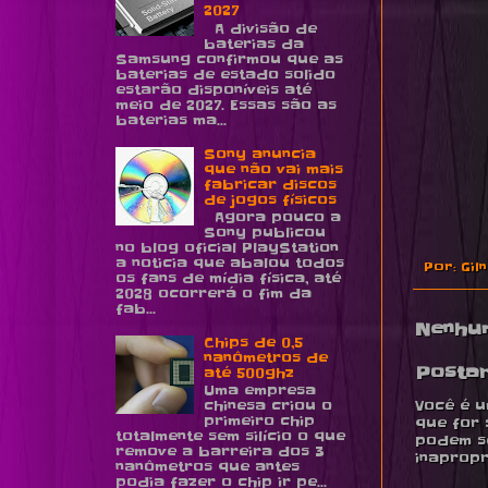
2027
A divisão de
baterias da
Samsung confirmou que as
baterias de estado solido
estarão disponíveis até
meio de 2027. Essas são as
baterias ma...
Sony anuncia
que não vai mais
fabricar discos
de jogos físicos
Agora pouco a
Sony publicou
no blog oficial PlayStation
a noticia que abalou todos
Por:
Gil
os fans de mídia física, até
2028 ocorrerá o fim da
fab...
Nenhu
Chips de 0,5
nanômetros de
Posta
até 500ghz
Uma empresa
chinesa criou o
Você é u
primeiro chip
que for 
totalmente sem silício o que
podem se
remove a barreira dos 3
inapropr
nanômetros que antes
podia fazer o chip ir pe...