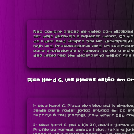
Não compre placas de video com dissipado
ser mais duraveis e aquecer menos. Os mo
de video amd sempre tem um desenpenho in
high end. Processadores amd em sua maior
para profissionais e gamers, sendo o mel
das vezes não tem desenpenho melhor que u
Dica Hard G. (as placas estão em 
1º Dica hard G. Placa de vídeo pci 1x simple
saída para rodar jogos antigos em pc anti
suporte à ray tracing), (ram minimo 2gb com w
2º Dica hard G. pci-e 16x 2.0, aceita games a
Profile ou normal, ambos 1 slot , (alguns 