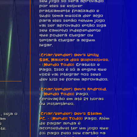
seu jogo só será aprovado
por eles se estiver
praticamente finalizado e
tudo tema musica der algo
para eles senão nehum jogo
vai ser aprovado então siga
seu caminho independente
que poderá chegar ou
tentará chegar a algum
lugar.
(Criar/Vender) Dev's Unity
SDK, Maioria dos Dispositivos.
- (Mundo Todo)
Gratuito e
Pago. Isso é só a engine que
você vai integrar nos seus
dev kits se forem aprovados.
(Criar/Vender) Dev's Android.
- (Mundo Todo)
Pago.
Aprovação em até 24 horas
ou instantâneo.
(Criar/Vender) Dev's Steam
 seja o
PC. - (Mundo Todo)
Pago. Além
pam
de pagar ainda é
s
aconselhável ter um jogo que
te.
foi pago pelo seu cartão na