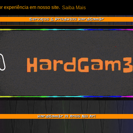
or experiência em nosso site.
Saiba Mais
Serviços & Produtos HardGam3r
HardGam3r 14 Anos No Ar!