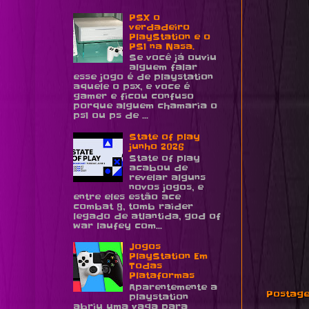
PSX o
verdadeiro
PlayStation e o
PS1 na Nasa.
Se você já ouviu
alguem falar
esse jogo é de playstation
aquele o psx, e voce é
gamer e ficou confuso
porque alguem chamaria o
ps1 ou ps de ...
State of play
junho 2026
State of play
acabou de
revelar alguns
novos jogos, e
entre eles estão ace
combat 8, tomb raider
legado de atlantida, god of
war laufey com...
Jogos
PlayStation Em
Todas
Plataformas
Aparentemente a
Postage
playstation
abriu uma vaga para