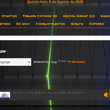
 Internet
Tabela Console ID
eBook Gamer 2.0
Víde
rasil
Ao Vivo
Colaboradores
Sobre
Contato
tor
Powered by
Translate
Ao Vivo 24h. Radio Atual: EDM Sessions.