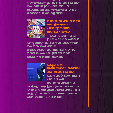
gerenciar jogos playstation
em plataformas como
steam, xbox, nintendo e pc.
Parece que agora...
Gta 6 abre a pré
venda mas
decepciona
muita gente
Gta 6 abriu a
pre venda mas o
lançamento só vai ocorrer
em novembro e
decepcionou muita gente
pois a midia fisica não
existira pelo penos ...
Seja um
influencer oficial
da playstation
Se você tem mais
de 50 mil
seguidores no
instagram basta acessar o
https://playmakersbrasil.co
m.br/ e se inscrever para
ser escolhido pelo ...