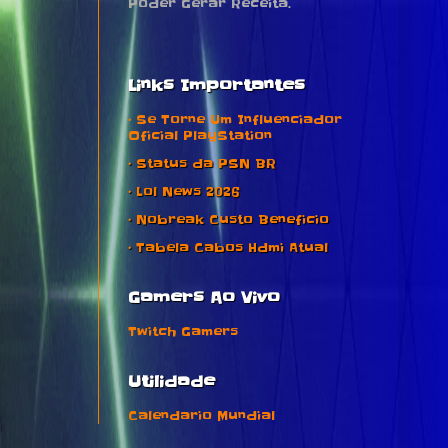
Poder Gerar Receita.
Links Importantes
• Se Torne Um Influenciador
Oficial PlayStation
• Status da PSN BR
• Lol News 2026
• Nobreak Custo Beneficio
• Tabela Cabos Hdmi Atual
Gamers Ao Vivo
Twitch Gamers
Utilidade
Calendario Mundial