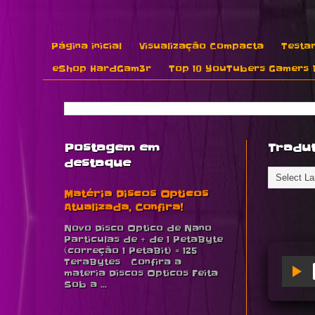
Página inicial
Visualização Compacta
Testar
eShop HardGam3r
Top 10 YouTubers Gamers B
Postagem em
Tradu
destaque
Matéria Discos Opticos
Atualizada, Confira!
Novo Disco Optico de Nano
Particulas de + de 1 PetaByte
(correção 1 PetaBit) = 125
TeraBytes Confira a
materia Discos Opticos Feita
Sob a ...