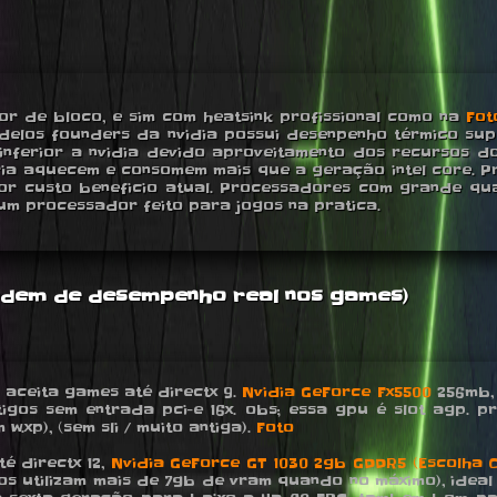
r de bloco, e sim com heatsink profissional como na
Fot
delos founders da nvidia possui desenpenho térmico supe
ferior a nvidia devido aproveitamento dos recursos do
ia aquecem e consomem mais que a geração intel core. P
hor custo beneficio atual. Processadores com grande qua
m processador feito para jogos na pratica.
ordem de desempenho real nos games)
s, aceita games até directx 9.
Nvidia GeForce Fx5500
256mb, 
gos sem entrada pci-e 16x. obs; essa gpu é slot agp. p
.xp), (sem sli / muito antiga).
Foto
té directx 12,
Nvidia GeForce GT 1030 2gb GDDR5 (Escolha C
jogos utilizam mais de 7gb de vram quando no máximo), i