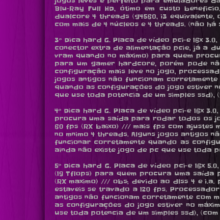
jogos leves e perfeito para emuladores d
Blu-Ray Full HD, ótimo em custo benefi
dualcore 4 threads (g4560, i3 equivalente,
com mais de 4 núcleos e 4 threads. (não há s
3º Dica hard G. Placa de vídeo pci-e 16x 3.0
conector extra de alimentação pcie, já a d
vram quando no máximo) para quem procura
para um gamer hardcore, porém pode nã
configuração mais leve no jogo, processado
jogos antigos não funcionam corretamente 
quando as configurações do jogo estiver no
que use toda potencia de um simples ssd), (r
4º Dica hard G. Placa de vídeo pci-e 16x 3.0,
procura uma saída para rodar todos os jogos
60 fps (RX baixo) /// mais fps com ajustes
no mnimo 4 threads. Alguns jogos antigos n
funcionar corretamente quando as configu
ainda não existe jogo de pc que use toda pot
5º Dica hard G. Placa de vídeo pci-e 16x 5.0,
(19 Tflops) para quem procura uma saída p
(RX maximo) /// obs; devido ao dlss 4 e i.
estaveis se travado a 120 fps. Processador
antigos não funcionam corretamente com ma
as configurações do jogo estiver no máxim
use toda potencia de um simples ssd), (com