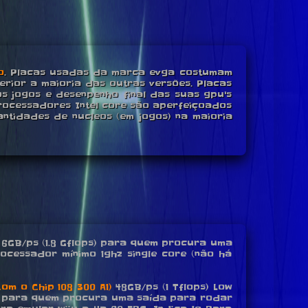
o
. Placas usadas da marca evga costumam
rior a maioria das outras versões. Placas
s jogos e desenpenho final das suas gpu's
rocessadores Intel core são aperfeiçoados
ntidades de nucleos (em jogos) na maioria
6GB/ps (1.8 Gflops) para quem procura uma
rocessador mínimo 1ghz single core (não há
om o Chip 108 300 A1)
48GB/ps (1 Tflops) Low
deal para quem procura uma saída para rodar