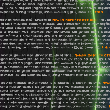
a sexta geração para baixo a HD 60 FPS, tambem bom pa
cio, porém pode não agradar nos frames por segundo e
 ou +) obs; alguns jogos atuais requerem 4 threads. Algu
uporte à ray tracing), (ram mínimo 8gb), (sem sli),
Foto
, aceita games até directx 12
Nvidia GeForce GTX 1650
4gb 12
ual slot modelo comum possui um conector de alimentação 
 uma saída para rodar últimos jogos em mini pc itx, a 
o agradar nos frames por segundo em jogos mais pes
r mínimo 3 ghz quadcore e 4 threads (i5, ou +) obs; alg
com mais de 4 núcleos e 4 threads. (Alguns jogos já nec
 máximo ou até mesmo no médio devido a latencia, não a 
ay tracing por software), (ram minimo 12gb) (sem sli).
Foto
 aceita games até directx 12. dual slot ,
Nvidia Geforce GTX
 lançamentos de pc no médio á /// 720p 30 fps, (RX baixo) 
 mais leves no jogo, Processador mínimo 3.9 ghz quadcore (
ão funcionam corretamente com mais de 4 núcleos e 4 threa
rações do jogo estiver no máximo ou até mesmo no médio
encia de um simples ssd), (ray tracing por software), (ram
 aceita games até directx 12 ultimate , 2 slot high-end,
Nvi
ara rodar todos os jogos de pc no máximo de gráficos a /
a. para criar frames falsos os jogos leves podem passar 
 mínimo 4 ghz octacore (i7 ou +), obs; alguns jogos atuais
is de 4 núcleos e 4 threads.(Alguns jogos já necessitam
o ou até mesmo no médio devido a latencia, não a veloc
 ray tracing dedicado por hardware), (ram mínimo 32gb),