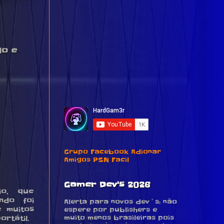
do e
Grupo Facebook Adionar
Amigos PSN Facil
Gamer Dev's 2026
io, que
ndo foi
Alerta para novos dev´s: não
 muitos
espere por publishers e
muito menos brasileiras pois
rtátil.