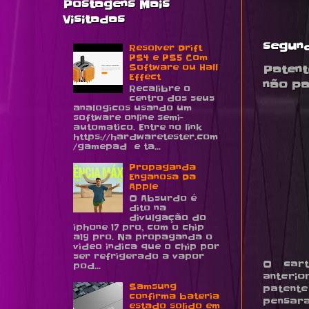
Postagens Mais
Visitadas
segund
Resolver Drift
PS4 e PS5 Com
Software ou Hall
Patent
Effect
não pa
Recalibre o
centro dos seus
analogicos usando um
software online semi-
automatico. Entre no link
https://hardwaretester.com
/gamepad e ta...
Propaganda
Enganosa Da
Apple
O Absurdo é
dito na
divulgação do
iphone 17 pro, com o chip
a19 pro. Na propaganda o
video indica que o chip por
ser refrigerado a vapor
O cart
pod...
anteri
Samsung
patent
confirma bateria
pensara
estado solido em