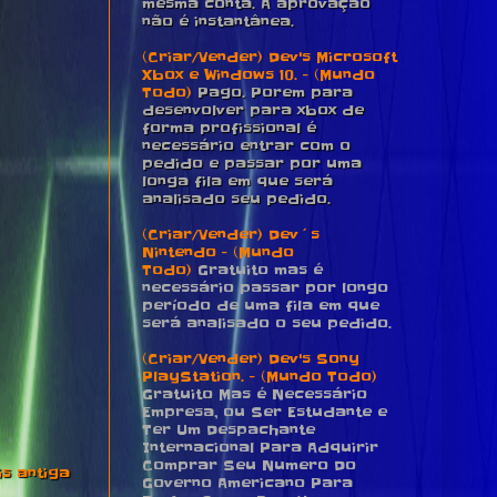
mesma conta. A aprovação
não é instantânea.
(Criar/Vender) Dev's Microsoft
Xbox e Windows 10. - (Mundo
Todo)
Pago. Porem para
desenvolver para xbox de
forma profissional é
necessário entrar com o
pedido e passar por uma
longa fila em que será
analisado seu pedido.
(Criar/Vender) Dev´s
Nintendo - (Mundo
Todo)
Gratuito mas é
necessário passar por longo
período de uma fila em que
será analisado o seu pedido.
(Criar/Vender) Dev's Sony
PlayStation. - (Mundo Todo)
Gratuito Mas é Necessário
Empresa, ou Ser Estudante e
Ter Um Despachante
Internacional Para Adquirir
Comprar Seu Numero Do
s antiga
Governo Americano Para