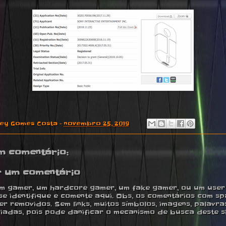
ney Gomes Costa
-
novembro 25, 2019
m comentário:
r um comentário
m gamer, um hardcore gamer, um fake gamer, ou um user ,
se identifique e comente aqui. Obs, os comentários com s
r removidos. Sem links, muitos símbolos, imagens, palavra
iadas, pois pode danificar o mecanismo de busca deste si