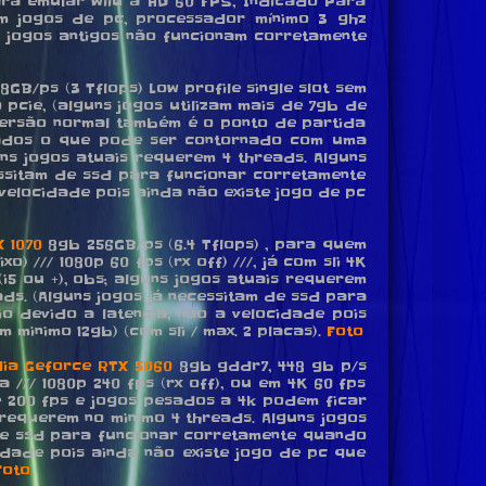
ra emular wiiu a HD 60 FPS, Indicado Para
m jogos de pc, processador mínimo 3 ghz
ns jogos antigos não funcionam corretamente
8GB/ps (3 Tflops) Low profile single slot sem
pcie, (alguns jogos utilizam mais de 7gb de
versão normal também é o ponto de partida
ados o que pode ser contornado com uma
uns jogos atuais requerem 4 threads. Alguns
essitam de ssd para funcionar corretamente
velocidade pois ainda não existe jogo de pc
 1070
8gb 256GB/ps (6.4 Tflops) , para quem
/// 1080p 60 fps (rx off) ///, já com sli 4K
i5 ou +), obs; alguns jogos atuais requerem
ds. (Alguns jogos já necessitam de ssd para
 devido a latencia, não a velocidade pois
 minimo 12gb) (com sli / max. 2 placas).
Foto
dia Geforce RTX 5060
8gb gddr7, 448 gb p/s
// 1080p 240 fps (rx off), ou em 4K 60 fps
de 200 fps e jogos pesados a 4k podem ficar
 requerem no minimo 4 threads. Alguns jogos
 de ssd para funcionar corretamente quando
idade pois ainda não existe jogo de pc que
Foto.