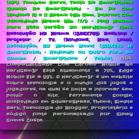
(APU Tambem Serve, Tanto De SmartPhone
Quanto De SmartWatch) - Em Pc Com
Windows 10 e 11 Minimo 4gb Ram.
Internet Com
Velocidade Minima 1Mb (T/1) - Ping Maximo
Para Essa Versão Do HardGam3r 10ms.
Resolução HD Minima (1366X768) Desktop /
Projetor / TV. (Windows, Mac, Linux).
Resolução; SD Minima Movel (320X240 H)
SmartWatch - Redondo ou Outro Fora Do
Comum / SmartPhone / Tablet.
Obs:
Compatibilidade Com Chrome Mobile No
HardGam3r Está Atualmente a 70%, Edge
Mobile Etc a 99%. © HardGam3r é um website
sobre tecnologia e o mundo dos jogos e
jogadores, na qual se limita a informar sem
poluir o site. Ferramenta Google,
Hospedado em SquareSpace, Theme; Simple
Dark, Tecnologia do Blogger, Proprietário e
código fonte personalizado por Gilney
Gomes Costa.