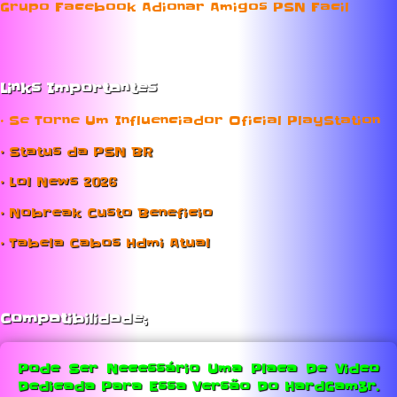
Grupo Facebook Adionar Amigos PSN Facil
Links Importantes
• Se Torne Um Influenciador Oficial PlayStation
• Status da PSN BR
• Lol News 2026
• Nobreak Custo Beneficio
• Tabela Cabos Hdmi Atual
Compatibilidade;
Pode Ser Necessário Uma Placa De Video
Dedicada Para Essa Versão Do HardGam3r.