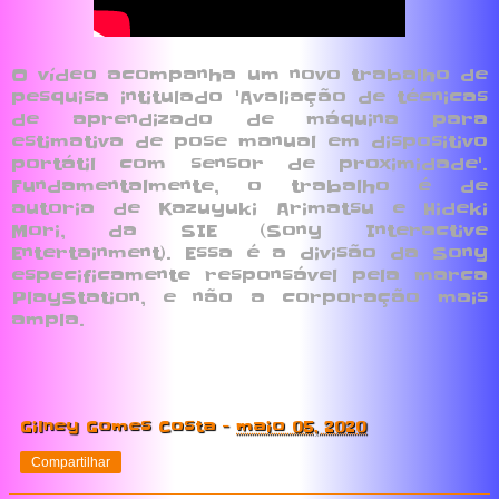
O vídeo acompanha um novo trabalho de
pesquisa intitulado 'Avaliação de técnicas
de aprendizado de máquina para
estimativa de pose manual em dispositivo
portátil com sensor de proximidade'.
Fundamentalmente, o trabalho é de
autoria de Kazuyuki Arimatsu e Hideki
Mori, da SIE (Sony Interactive
Entertainment). Essa é a divisão da Sony
especificamente responsável pela marca
PlayStation, e não a corporação mais
ampla.
Gilney Gomes Costa
-
maio 05, 2020
Compartilhar