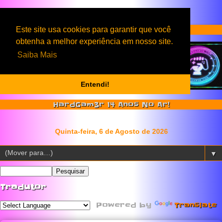
Serviços & Produtos HardGam3r
Este site usa cookies para garantir que você
obtenha a melhor experiência em nosso site.
Saiba Mais
Entendi!
HardGam3r 14 Anos No Ar!
▼
Tradutor
Powered by
Translate