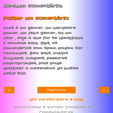
Nenhum comentário:
Postar um comentário
Você é um gamer, um hardcore
gamer, um fake gamer, ou um
user , seja o que for se identifique
e comente aqui. Obs, os
comentários com spam podem ser
removidos. Sem links, muitos
símbolos, imagens, palavras
inapropriadas, pois pode
danificar o mecanismo de busca
deste site.
‹
›
Página inicial
Ver versão para a web
Experimente A Versão Completa Para
Computadores.