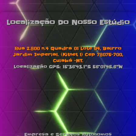
Localização Do Nosso Estúdio
Rua 2.800 n.4 Quadra 01 Lote 04, Bairro
Jardim Imperial. (Kitnet 1) Cep 78075-700,
Cuiabá -MT.
Localização GPS: 15°36'43.1"S 56°01'45.6"W
Empresa e Serviços Autonomos