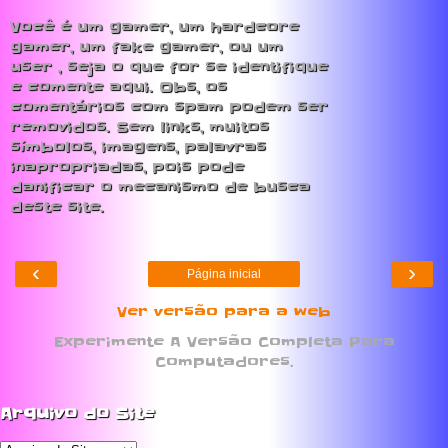
Você é um gamer, um hardcore
gamer, um fake gamer, ou um
user , seja o que for se identifique
e comente aqui. Obs, os
comentários com spam podem ser
removidos. Sem links, muitos
símbolos, imagens, palavras
inapropriadas, pois pode
danificar o mecanismo de busca
deste site.
‹
›
Página inicial
Ver versão para a web
Experimente A Versão Completa Para
Computadores.
Arquivo do Site