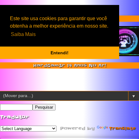
Serviços & Produtos HardGam3r
Este site usa cookies para garantir que você
obtenha a melhor experiência em nosso site.
Saiba Mais
Entendi!
HardGam3r 14 Anos No Ar!
▼
Tradutor
Powered by
Translate