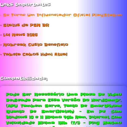
Links Importantes
• Se Torne Um Influenciador Oficial PlayStation
• Status da PSN BR
• Lol News 2026
• Nobreak Custo Beneficio
• Tabela Cabos Hdmi Atual
Compatibilidade;
Pode Ser Necessário Uma Placa De Video
Dedicada Para Essa Versão Do HardGam3r.
(APU Tambem Serve, Tanto De SmartPhone
Quanto De SmartWatch) - Em Pc Com
Windows 10 e 11 Minimo 4gb Ram.
Internet Com
Velocidade Minima 1Mb (T/1) - Ping Maximo