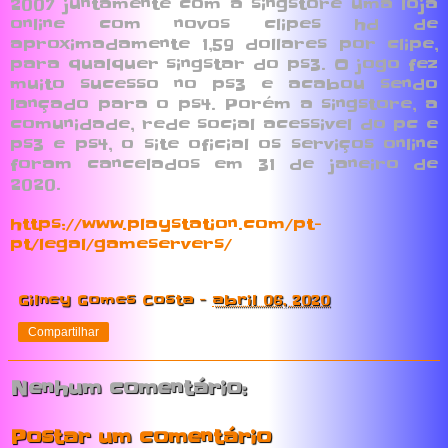
2007 juntamente com a singstore uma loja
online com novos clipes hd de
aproximadamente 1,59 dollares por clipe,
para qualquer singstar do ps3. O jogo fez
muito sucesso no ps3 e acabou sendo
lançado para o ps4. Porém a singstore, a
comunidade, rede social acessivel do pc e
ps3 e ps4, o site oficial os serviços online
foram cancelados em 31 de janeiro de
2020.
https://www.playstation.com/pt-
pt/legal/gameservers/
Gilney Gomes Costa
-
abril 06, 2020
Compartilhar
Nenhum comentário:
Postar um comentário