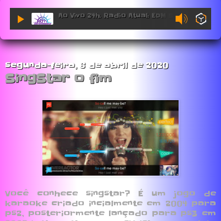
Ao Vivo 24h. Radio Atual: EDM Sessions.
segunda-feira, 6 de abril de 2020
SingStar o fim
Você conhece singstar? É um jogo de
karaoke criado incialmente em 2004 para
ps2, posteriormente lançado para ps3 em