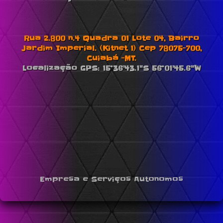
Rua 2.800 n.4 Quadra 01 Lote 04, Bairro
Jardim Imperial. (Kitnet 1) Cep 78075-700,
Cuiabá -MT.
Localização GPS: 15°36'43.1"S 56°01'45.6"W
Empresa e Serviços Autonomos