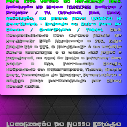
Para Essa Versão Do HardGam3r 10ms.
Resolução HD Minima (1366X768) Desktop /
Projetor / TV. (Windows, Mac, Linux).
Resolução; SD Minima Movel (320X240 H)
SmartWatch - Redondo ou Outro Fora Do
Comum / SmartPhone / Tablet.
Obs:
Compatibilidade Com Chrome Mobile No
HardGam3r Está Atualmente a 70%, Edge
Mobile Etc a 99%. © HardGam3r é um website
sobre tecnologia e o mundo dos jogos e
jogadores, na qual se limita a informar sem
poluir o site. Ferramenta Google,
Hospedado em SquareSpace, Theme; Simple
Dark, Tecnologia do Blogger, Proprietário e
código fonte personalizado por Gilney
Gomes Costa.
Localização Do Nosso Estúdio