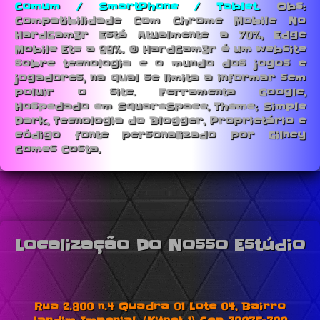
Comum / SmartPhone / Tablet.
Obs:
Compatibilidade Com Chrome Mobile No
HardGam3r Está Atualmente a 70%, Edge
Mobile Etc a 99%. © HardGam3r é um website
sobre tecnologia e o mundo dos jogos e
jogadores, na qual se limita a informar sem
poluir o site. Ferramenta Google,
Hospedado em SquareSpace, Theme; Simple
Dark, Tecnologia do Blogger, Proprietário e
código fonte personalizado por Gilney
Gomes Costa.
Localização Do Nosso Estúdio
Rua 2.800 n.4 Quadra 01 Lote 04, Bairro