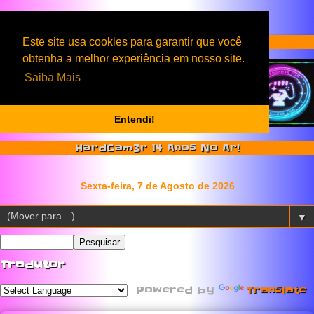
Serviços & Produtos HardGam3r
Este site usa cookies para garantir que você
obtenha a melhor experiência em nosso site.
Saiba Mais
Entendi!
HardGam3r 14 Anos No Ar!
▼
Tradutor
Powered by
Translate