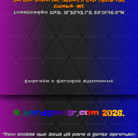
Jardim Imperial. (Kitnet 1) Cep 78075-700,
Cuiabá -MT.
Localização GPS: 15°36'43.1"S 56°01'45.6"W
Empresa e Serviços Autonomos
© hardgam3r.com 2026.
"Tem coisas que Deus dá para a gente aprender.