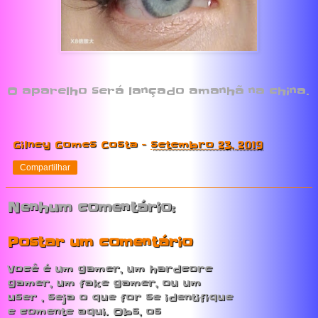
O aparelho será lançado amanhã na china.
Gilney Gomes Costa
-
setembro 23, 2019
Compartilhar
Nenhum comentário:
Postar um comentário
Você é um gamer, um hardcore
gamer, um fake gamer, ou um
user , seja o que for se identifique
e comente aqui. Obs, os