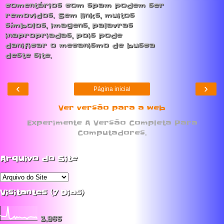
comentários com spam podem ser
removidos. Sem links, muitos
símbolos, imagens, palavras
inapropriadas, pois pode
danificar o mecanismo de busca
deste site.
‹
›
Página inicial
Ver versão para a web
Experimente A Versão Completa Para
Computadores.
Arquivo do Site
Visitantes (7 Dias)
3,965