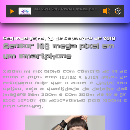
Ao Vivo 24h. Radio Atual: EDM Sessions.
segunda-feira, 23 de setembro de 2019
Sensor 108 mega pixel em
um smartphone
Xiaomi mi mix alpha com câmera de 8x de
zoom e fotos com 12.032 x 9.024 linhas de
resolução note que o zoom é digital não
óptico, veja a quantidade de detalhe das
imagens sem zoom e com zoom de 4x e 8x.
Esse sensor foi desenvolvido pela xiaomi e
pela samsung.