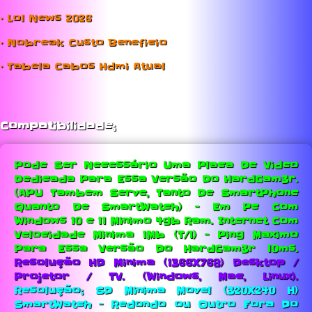
• Lol News 2026
• Nobreak Custo Beneficio
• Tabela Cabos Hdmi Atual
Compatibilidade;
Pode Ser Necessário Uma Placa De Video
Dedicada Para Essa Versão Do HardGam3r.
(APU Tambem Serve, Tanto De SmartPhone
Quanto De SmartWatch) - Em Pc Com
Windows 10 e 11 Minimo 4gb Ram.
Internet Com
Velocidade Minima 1Mb (T/1) - Ping Maximo
Para Essa Versão Do HardGam3r 10ms.
Resolução HD Minima (1366X768) Desktop /
Projetor / TV. (Windows, Mac, Linux).
Resolução; SD Minima Movel (320X240 H)
SmartWatch - Redondo ou Outro Fora Do