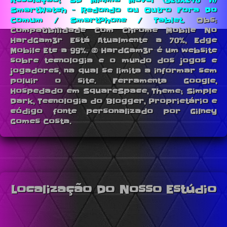
Resolução; SD Minima Movel (320X240 H)
SmartWatch - Redondo ou Outro Fora Do
Comum / SmartPhone / Tablet.
Obs:
Compatibilidade Com Chrome Mobile No
HardGam3r Está Atualmente a 70%, Edge
Mobile Etc a 99%. © HardGam3r é um website
sobre tecnologia e o mundo dos jogos e
jogadores, na qual se limita a informar sem
poluir o site. Ferramenta Google,
Hospedado em SquareSpace, Theme; Simple
Dark, Tecnologia do Blogger, Proprietário e
código fonte personalizado por Gilney
Gomes Costa.
Localização Do Nosso Estúdio