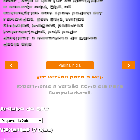
user , seja o que for se identifique
e comente aqui. Obs, os
comentários com spam podem ser
removidos. Sem links, muitos
símbolos, imagens, palavras
inapropriadas, pois pode
danificar o mecanismo de busca
deste site.
‹
›
Página inicial
Ver versão para a web
Experimente A Versão Completa Para
Computadores.
Arquivo do Site
Visitantes (7 Dias)