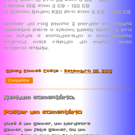
9 Meizu 16S com 8 GB + 128 GB
10 Xiaomi Redmi K20 Pro com 8 GB + 256 GB
Apesar do rog phone 2 perder em alguns
aspectos para o xiaomi black shark 2 pro
ele ainda é considerado o smartphone
android mais rápido do mundo pelo
próprio antutu.
Gilney Gomes Costa
-
setembro 05, 2019
Compartilhar
Nenhum comentário:
Postar um comentário
Você é um gamer, um hardcore
gamer, um fake gamer, ou um