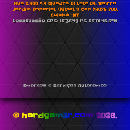
Rua 2.800 n.4 Quadra 01 Lote 04, Bairro
Jardim Imperial. (Kitnet 1) Cep 78075-700,
Cuiabá -MT.
Localização GPS: 15°36'43.1"S 56°01'45.6"W
Empresa e Serviços Autonomos
© hardgam3r.com 2026.