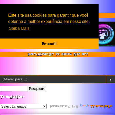
Serviços & Produtos HardGam3r
Este site usa cookies para garantir que você
obtenha a melhor experiência em nosso site.
Saiba Mais
Entendi!
HardGam3r 14 Anos No Ar!
▼
Tradutor
Powered by
Translate