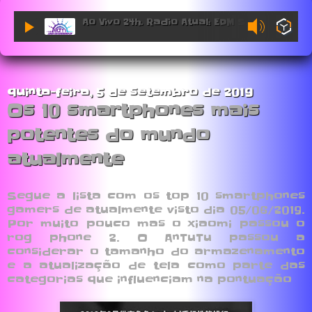
Ao Vivo 24h. Radio Atual: EDM Sessions.
quinta-feira, 5 de setembro de 2019
Os 10 smartphones mais
potentes do mundo
atualmente
Segue a lista com os top 10 smartphones
gamers de atualmente visto dia 05/06/2019.
Por muito pouco mas o xiaomi passou o
rog phone 2. O AnTuTu passou a
considerar o tamanho do armazenamento
e a atualização de tela como parte das
categorias que influenciam na pontuação