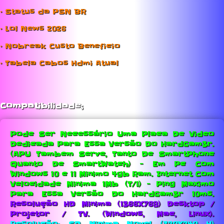
• Status da PSN BR
• Lol News 2026
• Nobreak Custo Beneficio
• Tabela Cabos Hdmi Atual
Compatibilidade;
Pode Ser Necessário Uma Placa De Video
Dedicada Para Essa Versão Do HardGam3r.
(APU Tambem Serve, Tanto De SmartPhone
Quanto De SmartWatch) - Em Pc Com
Windows 10 e 11 Minimo 4gb Ram.
Internet Com
Velocidade Minima 1Mb (T/1) - Ping Maximo
Para Essa Versão Do HardGam3r 10ms.
Resolução HD Minima (1366X768) Desktop /
Projetor / TV. (Windows, Mac, Linux).