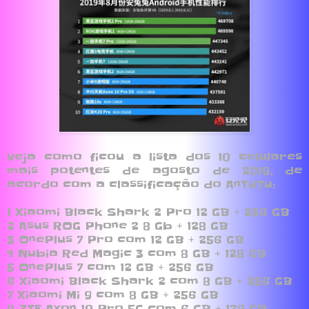
Veja como ficou a lista dos 10 celulares
mais potentes de agosto de 2019, de
acordo com a classificação do AnTuTu:
1 Xiaomi Black Shark 2 Pro 12 GB + 256 GB
2 Asus ROG Phone 2 8 Gb + 128 GB
3 OnePlus 7 Pro com 12 GB + 256 GB
4 Nubia Red Magic 3 com 8 GB + 128 GB
5 OnePlus 7 com 12 GB + 256 GB
6 Xiaomi Black Shark 2 com 8 GB + 256 GB
7 Xiaomi Mi 9 com 8 GB + 256 GB
8 ZTE Axon 10 Pro 5G com 6 GB + 128 GB