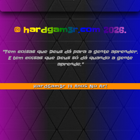
© hardgam3r.com 2026.
"Tem coisas que Deus dá para a gente aprender.
E tem coisas que Deus só dá quando a gente
aprende."
HardGam3r 14 Anos No Ar!