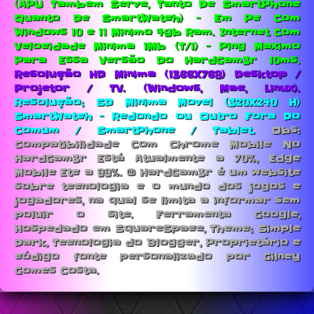
(APU Tambem Serve, Tanto De SmartPhone
Quanto De SmartWatch) - Em Pc Com
Windows 10 e 11 Minimo 4gb Ram.
Internet Com
Velocidade Minima 1Mb (T/1) - Ping Maximo
Para Essa Versão Do HardGam3r 10ms.
Resolução HD Minima (1366X768) Desktop /
Projetor / TV. (Windows, Mac, Linux).
Resolução; SD Minima Movel (320X240 H)
SmartWatch - Redondo ou Outro Fora Do
Comum / SmartPhone / Tablet.
Obs:
Compatibilidade Com Chrome Mobile No
HardGam3r Está Atualmente a 70%, Edge
Mobile Etc a 99%. © HardGam3r é um website
sobre tecnologia e o mundo dos jogos e
jogadores, na qual se limita a informar sem
poluir o site. Ferramenta Google,
Hospedado em SquareSpace, Theme; Simple
Dark, Tecnologia do Blogger, Proprietário e
código fonte personalizado por Gilney
Gomes Costa.