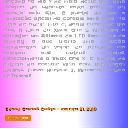
lançado no dia 7 de maio deste ano. Uma
imagem da suposta caixa também foi
vazada pelo site. O portal diz que a
revelação oficial do console será feita "no
meio de abril", isto é, daqui menos de um
mês. A ideia do Xbox One S All-Digital é
entregar um sistema de 1 TB sem drive de
Blu-ray, o que traria uma redução
significativa do valor do produto em
relação aos outros modelos,
especialmente o Xbox One X. O bundle de
estreia do console viria com três jogos
digitais: Forza Horizon 3, Minecraft e Sea
of Thieves.
Gilney Gomes Costa
-
março 21, 2019
Compartilhar