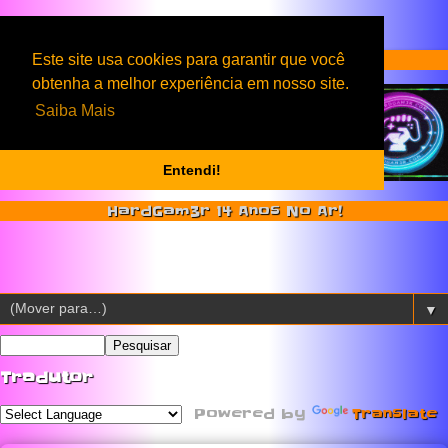
Serviços & Produtos HardGam3r
Este site usa cookies para garantir que você
obtenha a melhor experiência em nosso site.
Saiba Mais
Entendi!
HardGam3r 14 Anos No Ar!
▼
Tradutor
Powered by
Translate