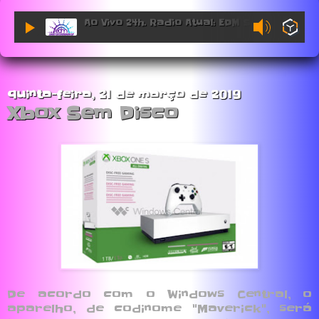
Ao Vivo 24h. Radio Atual: EDM Sessions.
quinta-feira, 21 de março de 2019
Xbox Sem Disco
De acordo com o Windows Central, o
aparelho, de codinome "Maverick", será