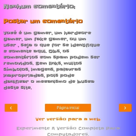
Nenhum comentário:
Postar um comentário
Você é um gamer, um hardcore
gamer, um fake gamer, ou um
user , seja o que for se identifique
e comente aqui. Obs, os
comentários com spam podem ser
removidos. Sem links, muitos
símbolos, imagens, palavras
inapropriadas, pois pode
danificar o mecanismo de busca
deste site.
‹
›
Página inicial
Ver versão para a web
Experimente A Versão Completa Para
Computadores.