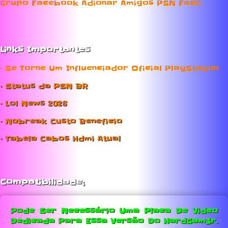
Grupo Facebook Adionar Amigos PSN Facil
Links Importantes
• Se Torne Um Influenciador Oficial PlayStation
• Status da PSN BR
• Lol News 2026
• Nobreak Custo Beneficio
• Tabela Cabos Hdmi Atual
Compatibilidade;
Pode Ser Necessário Uma Placa De Video
Dedicada Para Essa Versão Do HardGam3r.