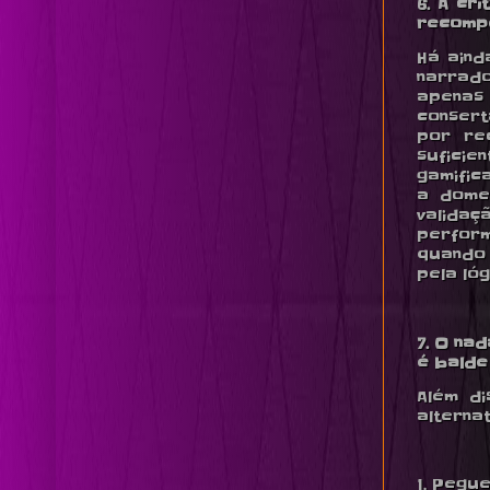
6. A cr
recomp
Há aind
narrado
apenas 
consert
por re
suficie
gamific
a domes
validaç
perform
quando 
pela lóg
7. O na
é balde
Além di
alternat
1. Pegue