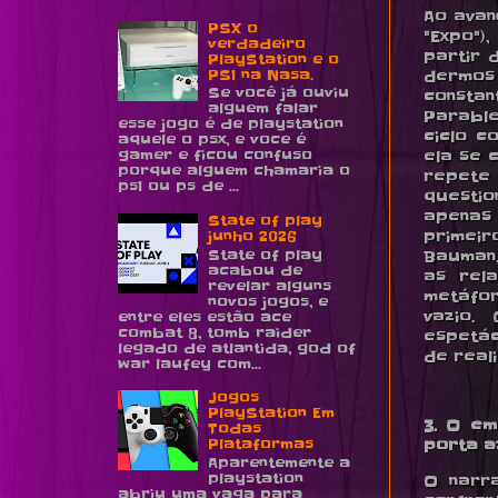
Ao avan
PSX o
"Expo")
verdadeiro
partir 
PlayStation e o
PS1 na Nasa.
dermos 
Se você já ouviu
consta
alguem falar
Parable
esse jogo é de playstation
ciclo c
aquele o psx, e voce é
gamer e ficou confuso
ela se 
porque alguem chamaria o
repete 
ps1 ou ps de ...
questio
apenas
State of play
primeir
junho 2026
State of play
Bauman,
acabou de
as rel
revelar alguns
metáfor
novos jogos, e
vazio.
entre eles estão ace
combat 8, tomb raider
espetác
legado de atlantida, god of
de real
war laufey com...
Jogos
PlayStation Em
3. O em
Todas
Plataformas
porta a
Aparentemente a
playstation
O narra
abriu uma vaga para