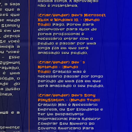
mesma conta. A aprovação
, a sala
não é instantânea.
de que a
ezes que
(Criar/Vender) Dev's Microsoft
Xbox e Windows 10. - (Mundo
que muda
Todo)
Pago. Porem para
Stanley
desenvolver para xbox de
os em um
forma profissional é
. depois
necessário entrar com o
 Se você
pedido e passar por uma
começa a
longa fila em que será
ou "você
analisado seu pedido.
 — Esse
(Criar/Vender) Dev´s
 Zygmunt
Nintendo - (Mundo
rabalho,
Todo)
Gratuito mas é
y é uma
necessário passar por longo
ólida, o
período de uma fila em que
dade do
será analisado o seu pedido.
a ilusão
ncia.
(Criar/Vender) Dev's Sony
PlayStation. - (Mundo Todo)
Gratuito Mas é Necessário
Empresa, ou Ser Estudante e
amus e a
Ter Um Despachante
Internacional Para Adquirir
Comprar Seu Numero Do
ntemente
Governo Americano Para