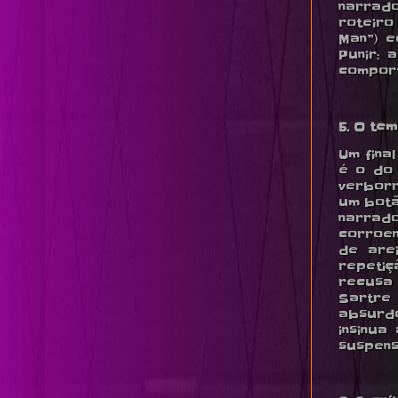
narrado
roteiro
Man”) e
Punir: 
compor
5. O te
Um fina
é o do 
verborr
um botã
narrado
corroen
de are
repeti
recusa
Sartre 
absurdo
insinua
suspens