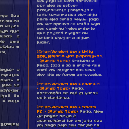
seu jogo só será aprovado
por eles se estiver
praticamente finalizado e
tudo tema musica der algo
arça sua
para eles senão nehum jogo
primeira
vai ser aprovado então siga
ia sobre
seu caminho independente
dida que
que poderá chegar ou
alsos e
tentará chegar a algum
 de uma
lugar.
olidão e
(Criar/Vender) Dev's Unity
em.
SDK, Maioria dos Dispositivos.
- (Mundo Todo)
Gratuito e
Pago. Isso é só a engine que
seguir o
você vai integrar nos seus
dev kits se forem aprovados.
 minutos
çamos a
(Criar/Vender) Dev's Android.
. Mas se
- (Mundo Todo)
Pago.
rasfegar
Aprovação em até 24 horas
lhes, se
ou instantâneo.
 e volte
(Criar/Vender) Dev's Steam
PC. - (Mundo Todo)
Pago. Além
de pagar ainda é
aconselhável ter um jogo que
 Stanley
foi pago pelo seu cartão na