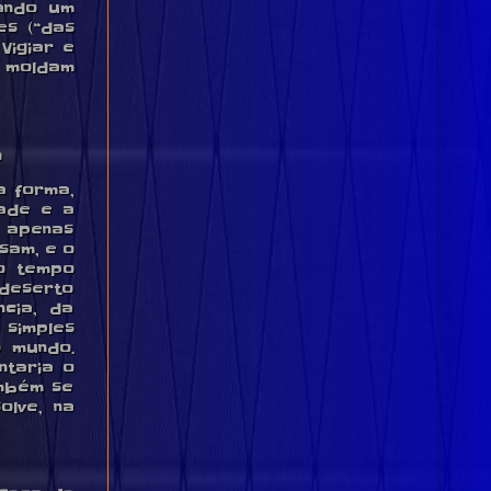
tando um
es (“das
Vigiar e
— moldam
a
a forma,
dade e a
m apenas
sam, e o
 o tempo
 deserto
cia, da
simples
 mundo.
ntaria o
ambém se
olve, na