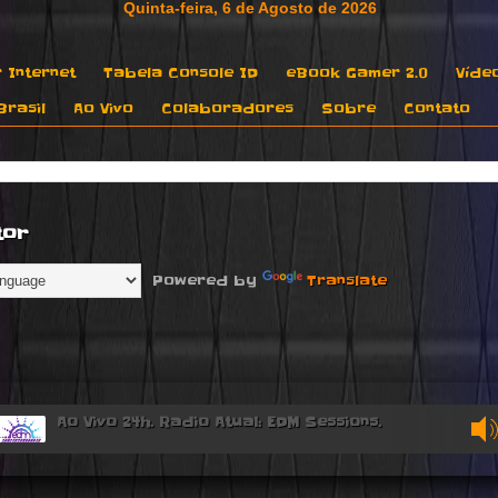
 Internet
Tabela Console ID
eBook Gamer 2.0
Víde
rasil
Ao Vivo
Colaboradores
Sobre
Contato
tor
Powered by
Translate
Ao Vivo 24h. Radio Atual: EDM Sessions.