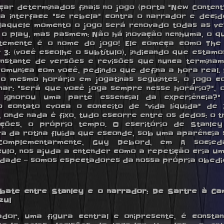
çar determinados finais no jogo (porta "New Content"
, a interface "se rebela" contra o narrador e deci
daquele momento o jogo será renovado todas as v
o play, mas pasmem: Não há inovação nenhuma, o 
ntemente é o nome do jogo! Ele começa como The 
 3: (você escolhe o subtítulo), indicando que estam
onstante de versões e revisões que nunca terminam
comunica com você, pedindo que defina a hora real.
o mesmo horário em jogatinas seguintes, o jogo 
nar: "será que você joga sempre nesse horário?", 
 ignorou uma parte essencial da experiência?"
o contato evoca o conceito de "vida líquida" de
 onde nada é fixo, tudo escorre entre os dedos: o t
ações, o próprio tempo. O escritório de Stanle
a da rotina fluida que esconde, sob uma aparência s
 Complementarmente, Guy Debord, em A socie
ulo, nos ajuda a entender como a repetição cria um
idade — somos espectadores da nossa própria obediê
bate entre Stanley e o narrador: De Sartre à C
zul
dor, uma figura central e onipresente, é consta