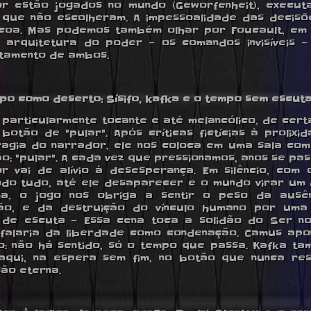
r estão jogados no mundo (Geworfenheit), execu
 que não escolheram. A impessoalidade das decisõ
coa. Mas podemos também olhar por Foucault, em 
a arquitetura do poder — os comandos invisíveis 
tamento de ambos.
mpo como deserto: Sísifo, kafka e o tempo sem escut
l particularmente tocante e até melancólico, de cert
botão de "pular". Após críticas fictícias à prolixi
agia do narrador, ele nos coloca em uma sala co
o: "pular". A cada vez que pressionamos, anos se pas
r vai de alívio à desesperança. Em silêncio, com
do tudo, até ele desaparecer e o mundo virar um
ia, o jogo nos obriga a sentir o peso da ausên
ção, e da destruição do vínculo humano por uma 
 de escuta — Essa cena toca a solidão do Ser no
falaria da liberdade como condenação. Camus apo
: não há sentido, só o tempo que passa. Kafka t
 aqui, na espera sem fim, no botão que nunca res
ão eterna.