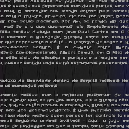
ntado pelas decisões do jogador. Um dos moment
es é quando nos deparamos com duas portas: uma 
a azul. O narrador nos manda entrar pela vermel
 na azul o frustra. Primeiro, ele nos faz voltar. Depo
ir com setas piscando. Por fim, se rende: diz qu
i, mas se é o que queremos, ele simplesmente de
 Essa tensão dialoga com Jean-Paul Sartre em O
o exercer a liberdade, Stanley entra em confli
r que representa a má-fé — a tentativa de negar a l
ermanecer seguro. É o embate entre libe
nismo. Complementando, Albert Camus, em O Mito de
ue esse ciclo de escolha e punição é a imagem per
: buscar sentido onde só há estruturas incoerentes.
radoxo da liberdade dentro de scrpits invisíveis: He
e os comandos invisíveis
omento ressoa com a reflexão posterior do na
ele admite que, no fim das contas, ele e Stanley não
tes. Ambos estão presos a comandos. Stanley aos nos
r aos dos desenvolvedores. É uma inversão sarcá
e liberdade: mesmo quem parece ter controle (o n
enas seguindo ordens invisíveis — Aqui, o jogo e
nto de Heidegger em Ser e Tempo: tanto Stanley 