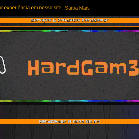
or experiência em nosso site.
Saiba Mais
Serviços & Produtos HardGam3r
HardGam3r 14 Anos No Ar!