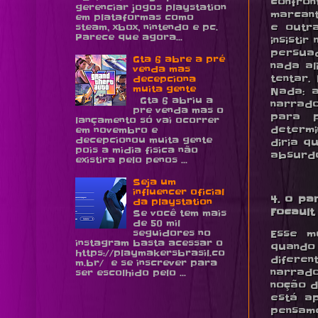
confro
gerenciar jogos playstation
marcant
em plataformas como
e outr
steam, xbox, nintendo e pc.
Parece que agora...
insistir
persuad
Gta 6 abre a pré
nada al
venda mas
tentar.
decepciona
muita gente
Nada: a
Gta 6 abriu a
narrado
pre venda mas o
para p
lançamento só vai ocorrer
determi
em novembro e
decepcionou muita gente
diria q
pois a midia fisica não
absurdo
existira pelo penos ...
Seja um
influencer oficial
4. o pa
da playstation
Focault 
Se você tem mais
de 50 mil
seguidores no
Esse m
instagram basta acessar o
quando 
https://playmakersbrasil.co
diferen
m.br/ e se inscrever para
narrado
ser escolhido pelo ...
noção d
está ap
pensame