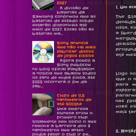
2027
1. Um c
A divisão de
baterias da
Samsung confirmou que as
The Sta
baterias de estado solido
densida
estarão disponíveis até
vista, 
meio de 2027. Essas são as
a liber
baterias ma...
mergul
Sony anuncia
decisõ
que não vai mais
profund
fabricar discos
até mes
de jogos físicos
Agora pouco a
Sony publicou
no blog oficial PlayStation
a noticia que abalou todos
Logo no
os fans de mídia física, até
que o n
2028 ocorrerá o fim da
para m
fab...
explora
Chips de 0,5
pararmo
nanômetros de
nas fil
até 500ghz
você es
Uma empresa
mais ta
chinesa criou o
primeiro chip
totalmente sem silício o que
remove a barreira dos 3
nanômetros que antes
2. Metá
podia fazer o chip ir pe...