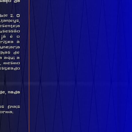
nsaço da
ble 2. O
tanleys,
esenteia
obsessão
 já é o
rítica à
unciaria
alhas de
a aqui a
s, mesmo
esticado
de, nada
s finais
forma: