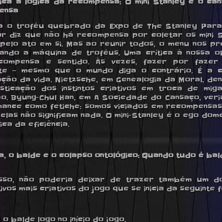
ítica à logica da recompensa: O mini Stanley e o ca
ensa
a o troféu quebrado da Expo de The Stanley Para
r diz que não há recompensa por coletar os mini S
pelo ato em si. Mas ao reunir todos, o menu nos pr
ando a máquina de troféus. Uma crítica à nossa 
compensa e sentido. Às vezes, fazer por fazer
nte — mesmo que o mundo diga o contrário. É a c
ação da vida. Nietzsche, em Genealogia da Moral, den
ticação dos instintos criativos em troca de mig
ão. Byung-Chul Han, em A Sociedade do Cansaço, veri
ance como fetiche: somos viciados em recompensa
elas não significam nada. O mini-Stanley é o ego dom
ica da eficiência.
da, o balde e o colapso ontológico: Quando tudo é bal
sso, não poderia deixar de trazer também um do
ivos mais criativos do jogo que se inicia da seguinte 
 o balde logo no início do jogo.