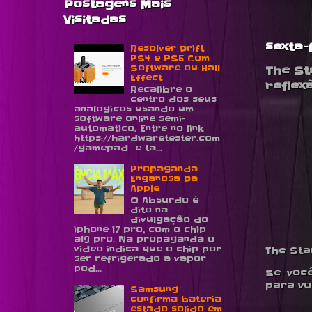
Postagens Mais
Visitadas
sexta-f
Resolver Drift
PS4 e PS5 Com
Software ou Hall
The St
Effect
reflex
Recalibre o
centro dos seus
analogicos usando um
software online semi-
automatico. Entre no link
https://hardwaretester.com
/gamepad e ta...
Propaganda
Enganosa Da
Apple
O Absurdo é
dito na
divulgação do
iphone 17 pro, com o chip
a19 pro. Na propaganda o
video indica que o chip por
The Stan
ser refrigerado a vapor
pod...
Se você
para vo
Samsung
confirma bateria
estado solido em