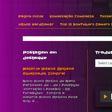
Página inicial
Visualização Compacta
Testar
eShop HardGam3r
Top 10 YouTubers Gamers B
Postagem em
Tradu
destaque
Matéria Discos Opticos
Atualizada, Confira!
Novo Disco Optico de Nano
Particulas de + de 1 PetaByte
(correção 1 PetaBit) = 125
TeraBytes Confira a
materia Discos Opticos Feita
Sob a ...