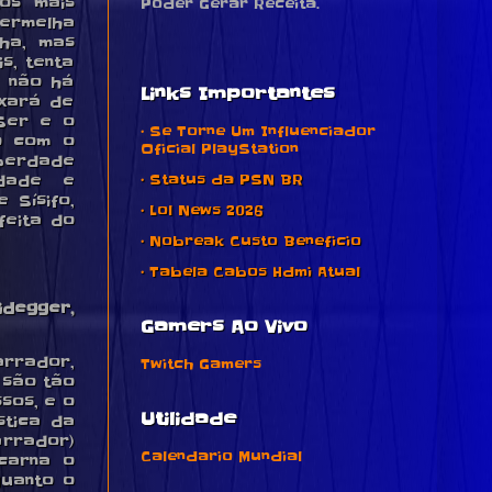
os mais
Poder Gerar Receita.
vermelha
ha, mas
is, tenta
e não há
Links Importantes
ixará de
 Ser e o
• Se Torne Um Influenciador
to com o
Oficial PlayStation
iberdade
• Status da PSN BR
rdade e
 Sísifo,
• Lol News 2026
feita do
• Nobreak Custo Beneficio
• Tabela Cabos Hdmi Atual
idegger,
Gamers Ao Vivo
rrador,
Twitch Gamers
 são tão
sos, e o
Utilidade
stica da
arrador)
Calendario Mundial
ncarna o
quanto o