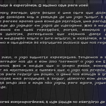
onvite à experiência: O abismo olha para você
nley Parable: Ultra Deluxe é uma obra que disf
de filosófica sob a fachada de um jogo "bobo". À 
ele parece apenas uma comédia interativa, uma paród
dade do jogador em jogos de videogame. Mas à me
hamos em suas repetições, portas, caminhos f
es ilusórias, percebemos que estamos diante
a meditação sobre o livre-arbítrio, a existência, a s
mo a obediência às estruturas invisíveis que nos reg
 início, o jogo subverte expectativas: Tendemos a 
arrador nos diz e com isso "zeramos'' o jogo em 5
enos. Mas a medida que o tempo passa, come
r as alternativas e nuances que o jogo nos propõe
s para refletir um pouco, o game nos convida à t
osofias mais profundas. A seguir, discorro com deta
tá lendo isso e ainda não jogou, pare agora, jogue
rde:
foras contemporâneas: A vida líquida no escritório de