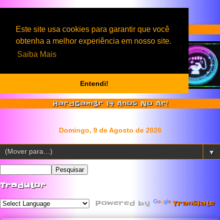
Serviços & Produtos HardGam3r
Este site usa cookies para garantir que você
obtenha a melhor experiência em nosso site.
Saiba Mais
Entendi!
HardGam3r 14 Anos No Ar!
▼
Tradutor
Powered by
Translate