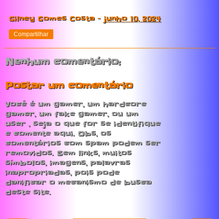
Gilney Gomes Costa
-
junho 10, 2024
Compartilhar
Nenhum comentário:
Postar um comentário
Você é um gamer, um hardcore
gamer, um fake gamer, ou um
user , seja o que for se identifique
e comente aqui. Obs, os
comentários com spam podem ser
removidos. Sem links, muitos
símbolos, imagens, palavras
inapropriadas, pois pode
danificar o mecanismo de busca
deste site.