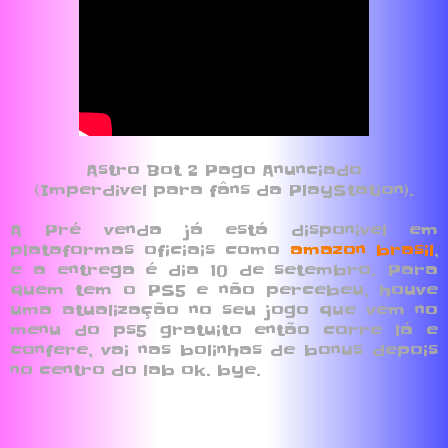
Astro Bot 2 Pago Anunciado
(Imperdivel para fâns da PlayStation).
A Pré venda já está disponivel em
plataformas oficiais como
amazon brasil
,
e a entrega é dia 10 de setembro. Para
quem tem o PS5 e não percebeu, houve
uma atualização no seu jogo que vem no
menu do ps5 gratuito então corre lá e
confere, vai nas bolinhas de bonus depois
no centro do lab ok. bye.