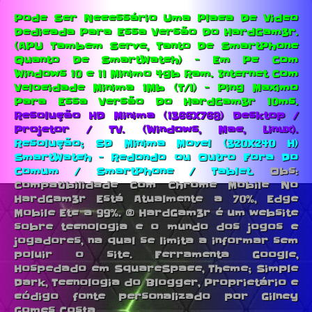
Pode Ser Necessário Uma Placa De Video
Dedicada Para Essa Versão Do HardGam3r.
(APU Tambem Serve, Tanto De SmartPhone
Quanto De SmartWatch) - Em Pc Com
Windows 10 e 11 Minimo 4gb Ram.
Internet Com
Velocidade Minima 1Mb (T/1) - Ping Maximo
Para Essa Versão Do HardGam3r 10ms.
Resolução HD Minima (1366X768) Desktop /
Projetor / TV. (Windows, Mac, Linux).
Resolução; SD Minima Movel (320X240 H)
SmartWatch - Redondo ou Outro Fora Do
Comum / SmartPhone / Tablet.
Obs:
Compatibilidade Com Chrome Mobile No
HardGam3r Está Atualmente a 70%, Edge
Mobile Etc a 99%. © HardGam3r é um website
sobre tecnologia e o mundo dos jogos e
jogadores, na qual se limita a informar sem
poluir o site. Ferramenta Google,
Hospedado em SquareSpace, Theme; Simple
Dark, Tecnologia do Blogger, Proprietário e
código fonte personalizado por Gilney
Gomes Costa.