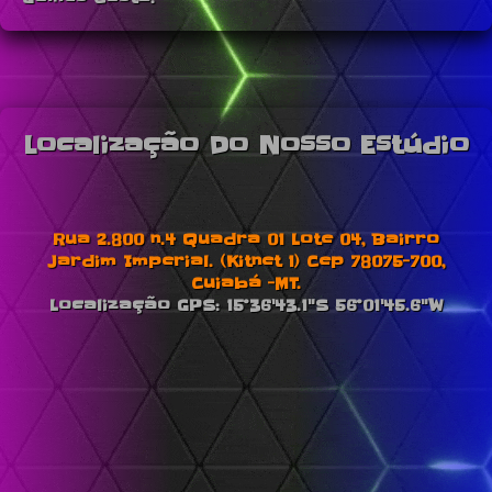
Localização Do Nosso Estúdio
Rua 2.800 n.4 Quadra 01 Lote 04, Bairro
Jardim Imperial. (Kitnet 1) Cep 78075-700,
Cuiabá -MT.
Localização GPS: 15°36'43.1"S 56°01'45.6"W