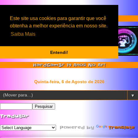
Serviços & Produtos HardGam3r
Este site usa cookies para garantir que você
obtenha a melhor experiência em nosso site.
Saiba Mais
Entendi!
HardGam3r 14 Anos No Ar!
▼
Tradutor
Powered by
Translate