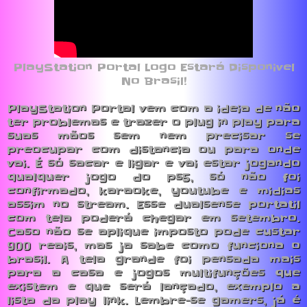
PlayStation Portal Logo Estará Disponivel
No Brasil!
PlayStation Portal vem com a ideia de não
ter problemas e trazer o plug in play para
suas mãos sem nem precisar se
preocupar com distancia ou para onde
vai. É só sacar e ligar e vai estar jogando
qualquer jogo do ps5, só não foi
confirmado, karaoke, youtube e midias
assim no stream. Esse dualsense portatil
com tela poderá chegar em setembro.
Caso não se aplique imposto pode custar
900 reais, mas ja sabe como funciona o
brasil. A tela grande foi pensada mais
para a casa e jogos multifunções que
existem e que será lançado, exemplo a
lista da play link. Lembre-se gamers, já é