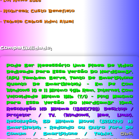
• Lol News 2026
• Nobreak Custo Beneficio
• Tabela Cabos Hdmi Atual
Compatibilidade;
Pode Ser Necessário Uma Placa De Video
Dedicada Para Essa Versão Do HardGam3r.
(APU Tambem Serve, Tanto De SmartPhone
Quanto De SmartWatch) - Em Pc Com
Windows 10 e 11 Minimo 4gb Ram.
Internet Com
Velocidade Minima 1Mb (T/1) - Ping Maximo
Para Essa Versão Do HardGam3r 10ms.
Resolução HD Minima (1366X768) Desktop /
Projetor / TV. (Windows, Mac, Linux).
Resolução; SD Minima Movel (320X240 H)
SmartWatch - Redondo ou Outro Fora Do
Comum / SmartPhone / Tablet.
Obs: