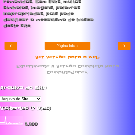
removidos. Sem links, muitos
símbolos, imagens, palavras
inapropriadas, pois pode
danificar o mecanismo de busca
deste site.
‹
›
Página inicial
Ver versão para a web
Experimente A Versão Completa Para
Computadores.
Arquivo do Site
Visitantes (7 Dias)
3,900