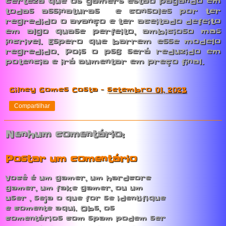
certeza que os gamers estão pagando em
todas assinaturas e consoles por ter
regredido o avanço e ter aceitado defeito
em algo quase perfeito, ambicioso mas
incrivel. Espero que barrem esse modelo
regredido. Pois o ps6 será reduzido em
potencia e irá aumentar em preço final.
Gilney Gomes Costa
-
setembro 01, 2023
Compartilhar
Nenhum comentário:
Postar um comentário
Você é um gamer, um hardcore
gamer, um fake gamer, ou um
user , seja o que for se identifique
e comente aqui. Obs, os
comentários com spam podem ser