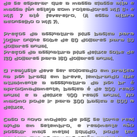
de se esperar que a massa classe alta e
massa fân esteja com roteadores wifi 6+ e
wifi 7 até fevereiro. (A essa altura
aconselho o wifi 7).
Preços da assinatura plus basica para
jogar online sobe de 60 dollares para 80
dollares anual.
Preços da assinatura plus deluxe sobe de
120 dollares para 160 dollares anual.
O reajuste deve ser colocado em pratica
na psn brasil em breve, lembrando que
atualmente a asssinatura da psn br é
aproximadamente; basica é de 200 reais
anual e a deluxe 400 reais anual. No
maximo pode ir para 300 basica e 600 a
deluxe.
Caso o novo modelo de ps5 se torne real
ainda em setembro, e realmente não
possuir mais metal liquido, pode ter