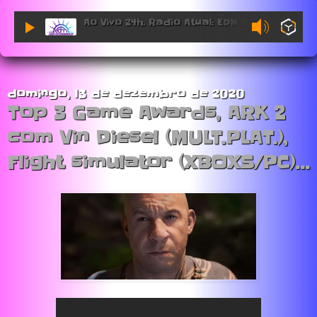
Ao Vivo 24h. Radio Atual: EDM Sessions.
domingo, 13 de dezembro de 2020
Top 3 Game Awards, ARK 2
com Vin Diesel (MULT.PLAT.),
Flight simulator (XBOXS/PC)...