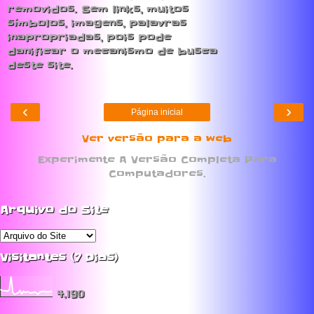
removidos. Sem links, muitos
símbolos, imagens, palavras
inapropriadas, pois pode
danificar o mecanismo de busca
deste site.
‹
›
Página inicial
Ver versão para a web
Experimente A Versão Completa Para
Computadores.
Arquivo do Site
Visitantes (7 Dias)
4,190