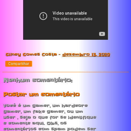
Gilney Gomes Costa
-
dezembro 13, 2020
Compartilhar
Nenhum comentário:
Postar um comentário
Você é um gamer, um hardcore
gamer, um fake gamer, ou um
user , seja o que for se identifique
e comente aqui. Obs, os
comentários com spam podem ser