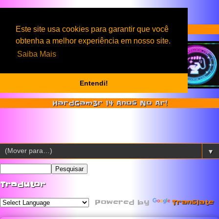
Serviços & Produtos HardGam3r
Este site usa cookies para garantir que você
obtenha a melhor experiência em nosso site.
Saiba Mais
Entendi!
HardGam3r 14 Anos No Ar!
▼
Tradutor
Powered by
Translate