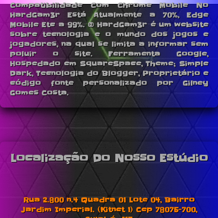
Compatibilidade Com Chrome Mobile No
HardGam3r Está Atualmente a 70%, Edge
Mobile Etc a 99%. © HardGam3r é um website
sobre tecnologia e o mundo dos jogos e
jogadores, na qual se limita a informar sem
poluir o site. Ferramenta Google,
Hospedado em SquareSpace, Theme; Simple
Dark, Tecnologia do Blogger, Proprietário e
código fonte personalizado por Gilney
Gomes Costa.
Localização Do Nosso Estúdio
Rua 2.800 n.4 Quadra 01 Lote 04, Bairro
Jardim Imperial. (Kitnet 1) Cep 78075-700,