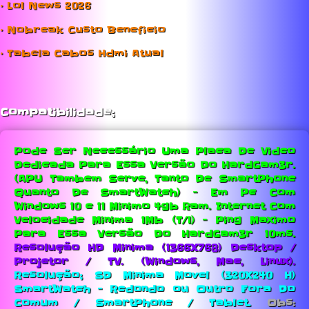
• Lol News 2026
• Nobreak Custo Beneficio
• Tabela Cabos Hdmi Atual
Compatibilidade;
Pode Ser Necessário Uma Placa De Video
Dedicada Para Essa Versão Do HardGam3r.
(APU Tambem Serve, Tanto De SmartPhone
Quanto De SmartWatch) - Em Pc Com
Windows 10 e 11 Minimo 4gb Ram.
Internet Com
Velocidade Minima 1Mb (T/1) - Ping Maximo
Para Essa Versão Do HardGam3r 10ms.
Resolução HD Minima (1366X768) Desktop /
Projetor / TV. (Windows, Mac, Linux).
Resolução; SD Minima Movel (320X240 H)
SmartWatch - Redondo ou Outro Fora Do
Comum / SmartPhone / Tablet.
Obs: