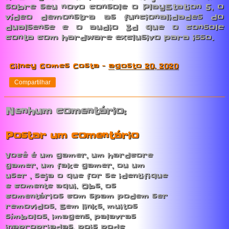
sobre seu novo console o PlayStation 5, o
vídeo demonstra as funcionalidades do
dualsense e o audio 3d que o console
conta com hardware exclusivo para isso.
Gilney Gomes Costa
-
agosto 20, 2020
Compartilhar
Nenhum comentário:
Postar um comentário
Você é um gamer, um hardcore
gamer, um fake gamer, ou um
user , seja o que for se identifique
e comente aqui. Obs, os
comentários com spam podem ser
removidos. Sem links, muitos
símbolos, imagens, palavras
inapropriadas, pois pode