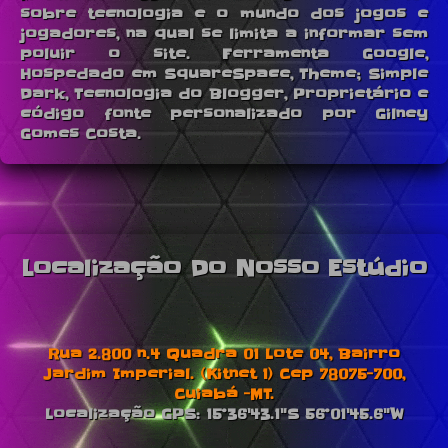
sobre tecnologia e o mundo dos jogos e
jogadores, na qual se limita a informar sem
poluir o site. Ferramenta Google,
Hospedado em SquareSpace, Theme; Simple
Dark, Tecnologia do Blogger, Proprietário e
código fonte personalizado por Gilney
Gomes Costa.
Localização Do Nosso Estúdio
Rua 2.800 n.4 Quadra 01 Lote 04, Bairro
Jardim Imperial. (Kitnet 1) Cep 78075-700,
Cuiabá -MT.
Localização GPS: 15°36'43.1"S 56°01'45.6"W