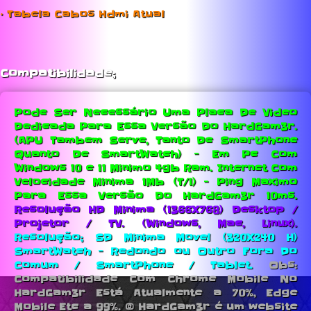
• Tabela Cabos Hdmi Atual
Compatibilidade;
Pode Ser Necessário Uma Placa De Video
Dedicada Para Essa Versão Do HardGam3r.
(APU Tambem Serve, Tanto De SmartPhone
Quanto De SmartWatch) - Em Pc Com
Windows 10 e 11 Minimo 4gb Ram.
Internet Com
Velocidade Minima 1Mb (T/1) - Ping Maximo
Para Essa Versão Do HardGam3r 10ms.
Resolução HD Minima (1366X768) Desktop /
Projetor / TV. (Windows, Mac, Linux).
Resolução; SD Minima Movel (320X240 H)
SmartWatch - Redondo ou Outro Fora Do
Comum / SmartPhone / Tablet.
Obs:
Compatibilidade Com Chrome Mobile No
HardGam3r Está Atualmente a 70%, Edge
Mobile Etc a 99%. © HardGam3r é um website