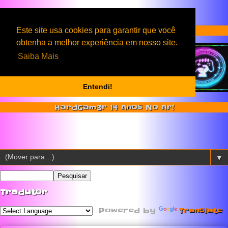
Serviços & Produtos HardGam3r
Este site usa cookies para garantir que você
obtenha a melhor experiência em nosso site.
Saiba Mais
Entendi!
HardGam3r 14 Anos No Ar!
▼
Tradutor
Powered by
Translate