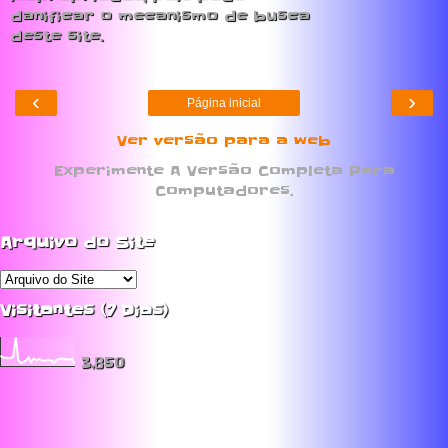
danificar o mecanismo de busca
deste site.
‹
›
Página inicial
Ver versão para a web
Experimente A Versão Completa Para
Computadores.
Arquivo do Site
Visitantes (7 Dias)
3,850