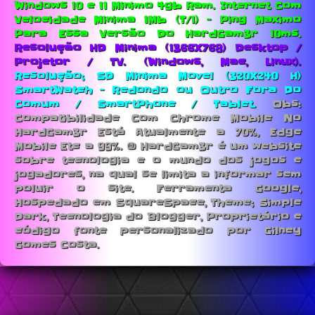
Windows 10 e 11 Minimo 4gb Ram.
Internet Com
Velocidade Minima 1Mb (T/1) - Ping Maximo
Para Essa Versão Do HardGam3r 10ms.
Resolução HD Minima (1366X768) Desktop /
Projetor / TV. (Windows, Mac, Linux).
Resolução; SD Minima Movel (320X240 H)
SmartWatch - Redondo ou Outro Fora Do
Comum / SmartPhone / Tablet.
Obs:
Compatibilidade Com Chrome Mobile No
HardGam3r Está Atualmente a 70%, Edge
Mobile Etc a 99%. © HardGam3r é um website
sobre tecnologia e o mundo dos jogos e
jogadores, na qual se limita a informar sem
poluir o site. Ferramenta Google,
Hospedado em SquareSpace, Theme; Simple
Dark, Tecnologia do Blogger, Proprietário e
código fonte personalizado por Gilney
Gomes Costa.