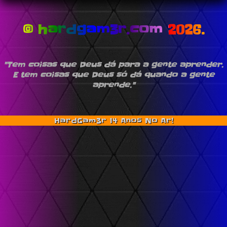
© hardgam3r.com 2026.
"Tem coisas que Deus dá para a gente aprender.
E tem coisas que Deus só dá quando a gente
aprende."
HardGam3r 14 Anos No Ar!