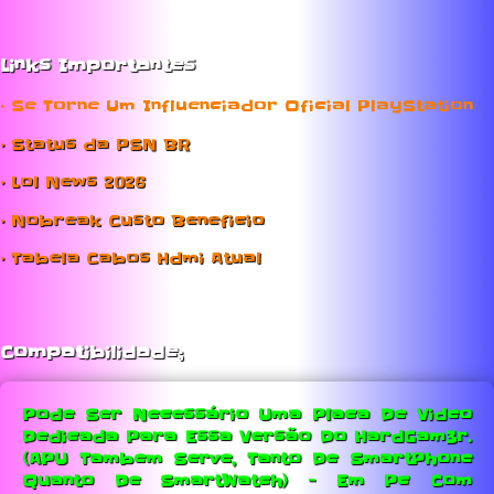
Links Importantes
• Se Torne Um Influenciador Oficial PlayStation
• Status da PSN BR
• Lol News 2026
• Nobreak Custo Beneficio
• Tabela Cabos Hdmi Atual
Compatibilidade;
Pode Ser Necessário Uma Placa De Video
Dedicada Para Essa Versão Do HardGam3r.
(APU Tambem Serve, Tanto De SmartPhone
Quanto De SmartWatch) - Em Pc Com