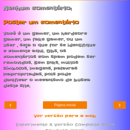
Nenhum comentário:
Postar um comentário
Você é um gamer, um hardcore
gamer, um fake gamer, ou um
user , seja o que for se identifique
e comente aqui. Obs, os
comentários com spam podem ser
removidos. Sem links, muitos
símbolos, imagens, palavras
inapropriadas, pois pode
danificar o mecanismo de busca
deste site.
‹
›
Página inicial
Ver versão para a web
Experimente A Versão Completa Para