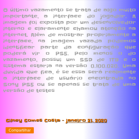
O último vazamento se trata de algo muito
importante, a interface do jogador. A
imagem foi exposta por um desenvolvedor
interno e claramente chamou atenção na
internet. Além de mostrar propriamente a
interface, na imagem vazada podemos
identificar parte da configuração que
poderá vir o PS5. Pelo menos o do
vazamento, possui um SSD de 1TB e o
sistema estaria na versão 0.100.020. Uma
duvida que fica, é se essa será realmente
a interface de usuário encontrada no
Sony PS5 ou se apenas se trata de uma
versão de testes
Gilney Gomes Costa
-
janeiro 21, 2020
Compartilhar