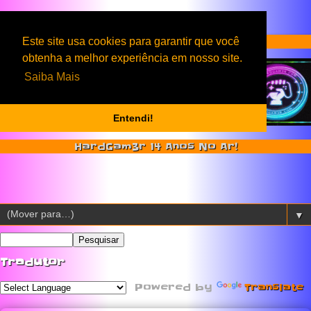
Serviços & Produtos HardGam3r
Este site usa cookies para garantir que você
obtenha a melhor experiência em nosso site.
Saiba Mais
Entendi!
HardGam3r 14 Anos No Ar!
▼
Tradutor
Powered by
Translate