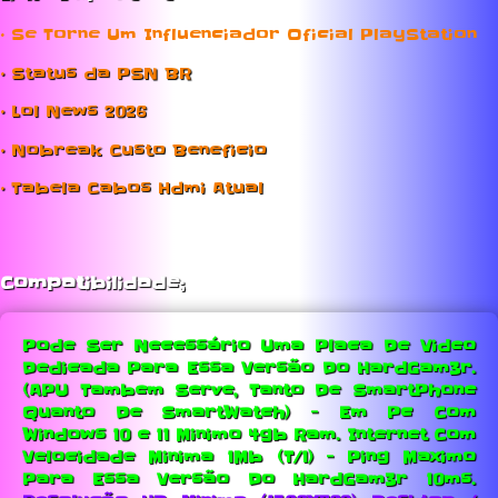
• Se Torne Um Influenciador Oficial PlayStation
• Status da PSN BR
• Lol News 2026
• Nobreak Custo Beneficio
• Tabela Cabos Hdmi Atual
Compatibilidade;
Pode Ser Necessário Uma Placa De Video
Dedicada Para Essa Versão Do HardGam3r.
(APU Tambem Serve, Tanto De SmartPhone
Quanto De SmartWatch) - Em Pc Com
Windows 10 e 11 Minimo 4gb Ram.
Internet Com
Velocidade Minima 1Mb (T/1) - Ping Maximo
Para Essa Versão Do HardGam3r 10ms.