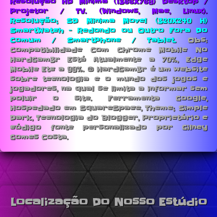
Resolução HD Minima (1366X768) Desktop /
Projetor / TV. (Windows, Mac, Linux).
Resolução; SD Minima Movel (320X240 H)
SmartWatch - Redondo ou Outro Fora Do
Comum / SmartPhone / Tablet.
Obs:
Compatibilidade Com Chrome Mobile No
HardGam3r Está Atualmente a 70%, Edge
Mobile Etc a 99%. © HardGam3r é um website
sobre tecnologia e o mundo dos jogos e
jogadores, na qual se limita a informar sem
poluir o site. Ferramenta Google,
Hospedado em SquareSpace, Theme; Simple
Dark, Tecnologia do Blogger, Proprietário e
código fonte personalizado por Gilney
Gomes Costa.
Localização Do Nosso Estúdio