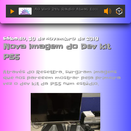
Ao Vivo 24h. Radio Atual: EDM Sessions.
sábado, 30 de novembro de 2019
Nova imagem do Dev kit
PS5
Através do ResetEra, surgiram imagens
que nos parecem mostrar pela primeira
vez o dev kit da PS5 num estúdio.