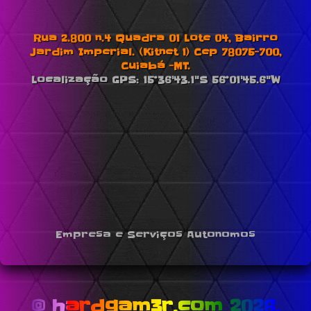
Rua 2.800 n.4 Quadra 01 Lote 04, Bairro
Jardim Imperial. (Kitnet 1) Cep 78075-700,
Cuiabá -MT.
Localização GPS: 15°36'43.1"S 56°01'45.6"W
Empresa e Serviços Autonomos
© hardgam3r.com 2026.