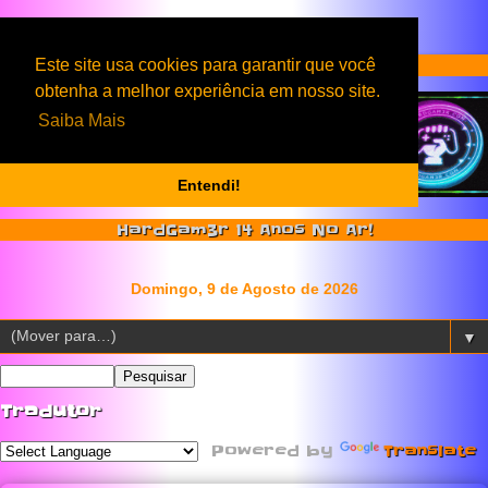
Serviços & Produtos HardGam3r
Este site usa cookies para garantir que você
obtenha a melhor experiência em nosso site.
Saiba Mais
Entendi!
HardGam3r 14 Anos No Ar!
▼
Tradutor
Powered by
Translate