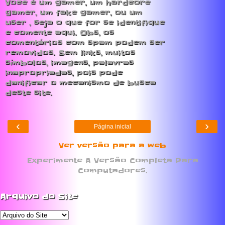
Você é um gamer, um hardcore
gamer, um fake gamer, ou um
user , seja o que for se identifique
e comente aqui. Obs, os
comentários com spam podem ser
removidos. Sem links, muitos
símbolos, imagens, palavras
inapropriadas, pois pode
danificar o mecanismo de busca
deste site.
‹
›
Página inicial
Ver versão para a web
Experimente A Versão Completa Para
Computadores.
Arquivo do Site