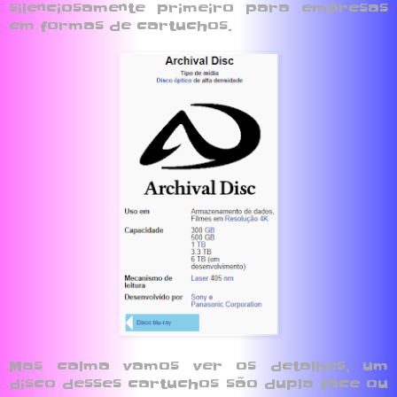
silenciosamente primeiro para empresas
em formas de cartuchos.
Mas calma vamos ver os detalhes, um
disco desses cartuchos são dupla face ou