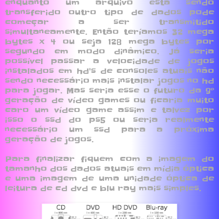
enquanto um arquivo esta sendo
transferido outro tipo de dados pode
começar a ser transmitido
simultaneamente. Então teríamos 32 mega
bytes x 4 ou seja 128 mega bytes por
segundo em modo dinâmico. Já seria
possível passar a velocidade de jogos
instalados em hd's de consoles atuais não
sendo necessário mais instalar jogos no hd
para jogar. Mas seria esse o futuro da 9º
geração de vídeo games ou ficaria muito
caro um vídeo game assim e talvez por
isso o ssd do ps5 ou seria realmente
necessário um ssd para a próxima
geração de jogos.
Para finalizar fiquem com a imagem do
tamanho dos dados atuais em mídia óptica
e uma imagem de uma unidade óptica de
leitura de cd dvd e blu ray mais simples.