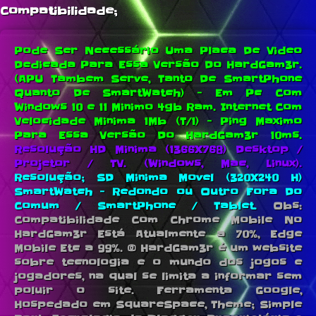
Compatibilidade;
Pode Ser Necessário Uma Placa De Video
Dedicada Para Essa Versão Do HardGam3r.
(APU Tambem Serve, Tanto De SmartPhone
Quanto De SmartWatch) - Em Pc Com
Windows 10 e 11 Minimo 4gb Ram.
Internet Com
Velocidade Minima 1Mb (T/1) - Ping Maximo
Para Essa Versão Do HardGam3r 10ms.
Resolução HD Minima (1366X768) Desktop /
Projetor / TV. (Windows, Mac, Linux).
Resolução; SD Minima Movel (320X240 H)
SmartWatch - Redondo ou Outro Fora Do
Comum / SmartPhone / Tablet.
Obs:
Compatibilidade Com Chrome Mobile No
HardGam3r Está Atualmente a 70%, Edge
Mobile Etc a 99%. © HardGam3r é um website
sobre tecnologia e o mundo dos jogos e
jogadores, na qual se limita a informar sem
poluir o site. Ferramenta Google,
Hospedado em SquareSpace, Theme; Simple