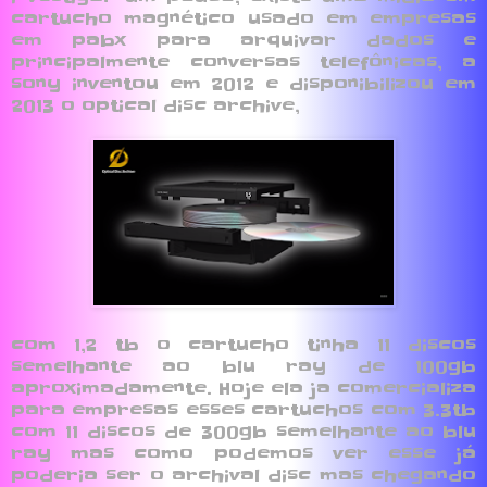
cartucho magnético usado em empresas
em pabx para arquivar dados e
principalmente conversas telefônicas, a
sony inventou em 2012 e disponibilizou em
2013 o optical disc archive,
com 1,2 tb o cartucho tinha 11 discos
semelhante ao blu ray de 100gb
aproximadamente. Hoje ela ja comercializa
para empresas esses cartuchos com 3.3tb
com 11 discos de 300gb semelhante ao blu
ray mas como podemos ver esse já
poderia ser o archival disc mas chegando