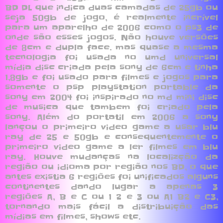
BD DL que indica duas camadas de 25gb ou
seja 50gb de jogo, é realmente incrível
para um aparelho de 2006 como o ps3 de
onde são esses jogos. Não houve versões
de 8cm e dupla face. mas quase a mesma
tecnologia foi usada no umd universal
mídia disc criada pela sony de 6cm e tinha
1,8gb e foi usado para filmes e jogos para
somente o psp playstation portable da
sony em 2004 foi inspirado no md mini disc
de musica que tambem foi criado pela
sony. Além do portatil em 2006 a sony
lançou o primeiro video game a usar blu
ray de 25 e 50gb e consequentemente o
primeiro video game a ler filmes em blu
ray. Houve mudanças na localizção da
região ou idioma por região nos BD, o que
antes existia 6 regiões foi unificados alguns
continentes dando lugar a apenas 3
regiões A, B e C ou 1 2 e 3 ou A1 B2 e C3,
tornando mais fácil a distribuição das
mídias em filmes, shows etc.