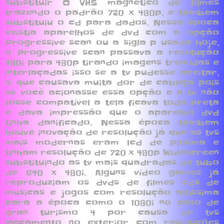
substituir O VHS magnético de filmes
trazendo o padrão 720 x 480p, e tambem
substituiu o cd para dados. Nessa época
existia aparelhos de dvd com a opção
Progressive scan ou a sigla p usada hoje,
o Progressive scan passava a resolução
480i para 480p tirando imagens tremidas e
interlaçadas isso se a tv pudesse aceitar,
o que causava muita dor de cabeça pois
se você acionasse essa opção e a tv não
fosse compatível a tela ficava toda preta
e dava impressão que o aparelho dvd
tinha danificado. Nessa época tambem
houve inovação de resolução já que as tvs
mais modernas eram lcd de plasma e
tinham resolução de 720 x 480p Widescreen
substituindo as tv mais quadradas de tubo
de 640 x 480i. Alguns vídeo games já
reproduziam os dvds de filmes cds de
musicas e jogos com resolução altíssima
para a época como o 1080i no caso de
gran turismo 4 por causa de tvs
lançamento no exterior com resoluções