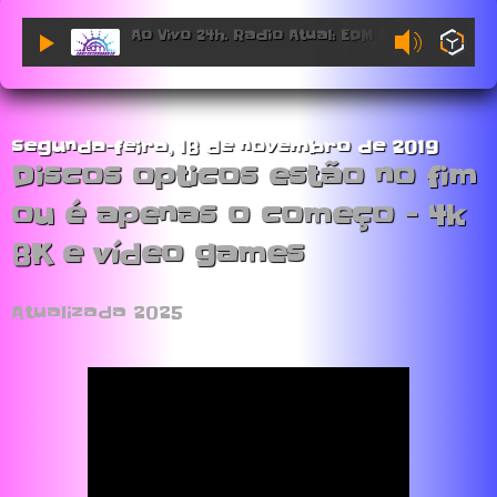
Ao Vivo 24h. Radio Atual: EDM Sessions.
segunda-feira, 18 de novembro de 2019
Discos opticos estão no fim
ou é apenas o começo - 4k
8K e vídeo games
Atualizada 2025