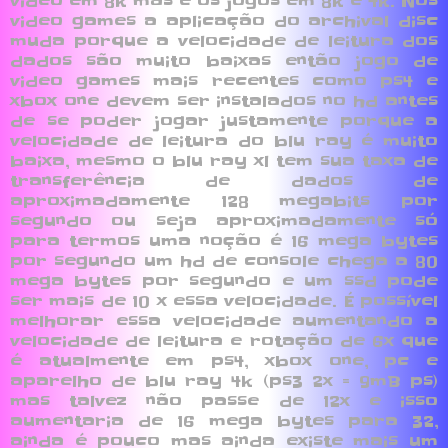
video em 8k mas e os jogos em 8k e 4k. Nos
video games a aplicação do archival disc
muda porque a velocidade de leitura dos
dados são muito baixas então jogo de
video games mais recentes como ps4 e
xbox one devem ser instalados no hd antes
de se poder jogar justamente porque a
velocidade de leitura do blu ray é muito
baixa, mesmo o blu ray xl tem sua taxa de
transferência de dados de
aproximadamente 128 megabits por
segundo ou seja aproximadamente só
para termos uma noção é 16 mega bytes
por segundo um hd de console chega a 80
mega bytes por segundo e um ssd pode
ser mais de 10 x essa velocidade. É possível
melhorar essa velocidade aumentando a
velocidade de leitura e rotação de 6x que
é atualmente em ps4, xbox one, pc e
aparelho de blu ray 4k (ps3 2x = 9mB ps)
mas talvez não passe de 12x e isso
aumentaria de 16 mega bytes para 32,
ainda é pouco mas ainda existe mais um