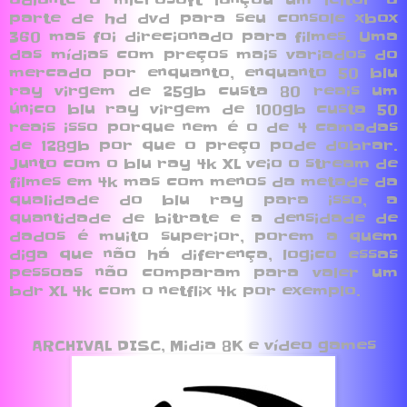
parte de hd dvd para seu console xbox
360 mas foi direcionado para filmes. Uma
das mídias com preços mais variados do
mercado por enquanto, enquanto 50 blu
ray virgem de 25gb custa 80 reais um
único blu ray virgem de 100gb custa 50
reais isso porque nem é o de 4 camadas
de 128gb por que o preço pode dobrar.
Junto com o blu ray 4k XL veio o stream de
filmes em 4k mas com menos da metade da
qualidade do blu ray para isso, a
quantidade de bitrate e a densidade de
dados é muito superior, porem a quem
diga que não há diferença, logico essas
pessoas não comparam para valer um
bdr XL 4k com o netflix 4k por exemplo.
ARCHIVAL DISC, Midia 8K e vídeo games