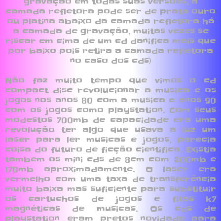
gravação em todas suas versões, a
camada refletora pode ser de prata ouro
ou platina abaixo da camada refletora há
a camada de gravação, muitas vezes se
riscar em cima de um cd danifica mais que
por baixo pois retira a camada refletora
no caso dos cds)
Não faz muito tempo que vimos o cd
compact disc revolucionar a musica e os
jogos nos anos 80 com a musica e anos 90
com os jogos como playstation. Com seus
modestos 700mb de capacidade era uma
revolução ter algo que usava a luz um
laser para ler musicas e jogos, parecia
coisa do futuro de ficção cientifica. Existia
tambem os mini cds de 8cm com 200mb e
170mb aproximadamente. O laser era
vermelho com uma taxa de transferência
muito baixa mas suficiente para substituir
os cartuchos de jogos e fitas k7
magnéticas de musicas. Os cds de
playstation eram pretos novidade para