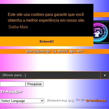
Serviços & Produtos HardGam3r
Este site usa cookies para garantir que você
obtenha a melhor experiência em nosso site.
Saiba Mais
Entendi!
HardGam3r 14 Anos No Ar!
▼
Tradutor
Powered by
Translate