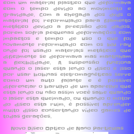
com um material plastico que deformava
com o tempo devido ao movimento e
gravidade. Com a chegada dos dvds o
material foi reformulado para filamento
metálico devido a precisão dos dados,
porem sofria pequenas deformações com
impactos e tempo de uso o que foi
novamente reformulado com os blu ray
onde foi usado materiais metálicos que
dificilmente se deformava mas mantinham
a flexibilidade. A suspensão funciona
quando o laser esta lendo o disco e isso
por usar bobinas eletromagnéticas serve
como um auto falante e é possível
diferenciar o barulho de um aparelho que
esta lendo ou não assim você sabe quando
o laser esta queimado, ou quando o motor
do disco esta ruim, é possível aprender
muito disso consertando vídeo games de
todas gerações.
Novo Disco Optico de Nano Particulas