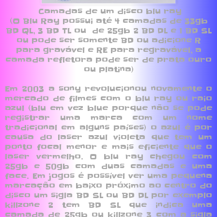
Camadas de um disco blu ray
(O Blu Ray possui até 4 camadas de 33gb
BD QL, 3 BD TL ou de 25gb 2 BD DL e 1 BD SL
ou pode ser somente BD ou adicione R
para gravável e RE para regravável, a
camada refletora pode ser de prata ouro
ou platina)
Em 2003 a sony revolucionou novamente o
mercado de filmes com o blu ray ou raio
azul (blu em vez blue porque não se pode
registrar uma marca com um nome
tradicional em alguns países) o azul é por
causa do laser azul violeta que tem um
ponto focal menor e mais eficiente que o
laser vermelho. O blu ray chegou com
25gb e 50gb com duas camadas e uma
face. Em jogos é possível ver uma pequena
marcação em baixo próximo ao centro do
disco um sigla BD SL ou BD DL por exemplo
killzone 2 tem BD SL que indica uma
camada de 25gb ou killzone 3 com a sigla