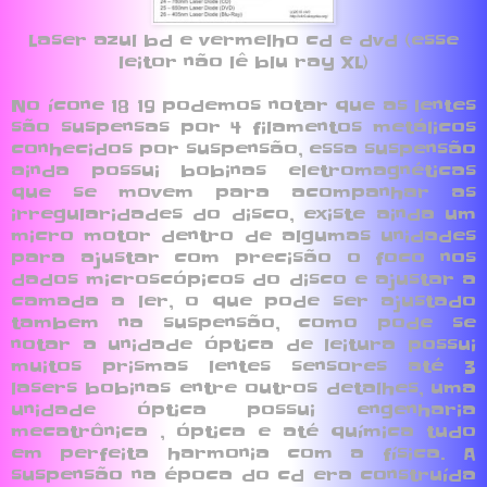
Laser azul bd e vermelho cd e dvd (esse
leitor não lê blu ray XL)
No ícone 18 19 podemos notar que as lentes
são suspensas por 4 filamentos metálicos
conhecidos por suspensão, essa suspensão
ainda possui bobinas eletromagnéticas
que se movem para acompanhar as
irregularidades do disco, existe ainda um
micro motor dentro de algumas unidades
para ajustar com precisão o foco nos
dados microscópicos do disco e ajustar a
camada a ler, o que pode ser ajustado
tambem na suspensão, como pode se
notar a unidade óptica de leitura possui
muitos prismas lentes sensores até 3
lasers bobinas entre outros detalhes, uma
unidade óptica possui engenharia
mecatrônica , óptica e até química tudo
em perfeita harmonia com a física. A
suspensão na época do cd era construída