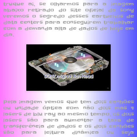
truque ai, se olharmos para a imagem
abaixo retirado do site oficial da sony
veremos o segredo desses cartuchos de
data centers para conseguirem trabalhar
com a demanda alta de dados de hoje em
dia.
Pela imagem vemos que tem dois canhões
ou unidade óptica com não dois mas 4
lasers de blu ray ao mesmo tempo, os dois
lasers são para aumentar a taxa de
transferência de dados e os dois canhões
são para leitura dinâmica ou seja