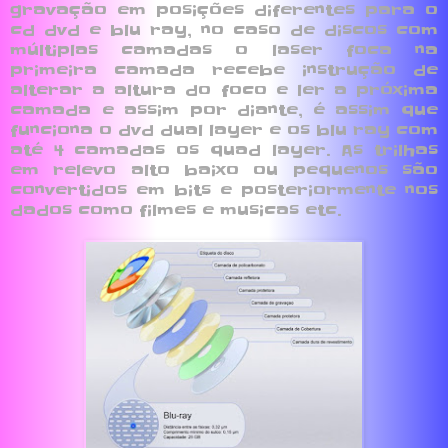
gravação em posições diferentes para o
cd dvd e blu ray, no caso de discos com
múltiplas camadas o laser foca na
primeira camada recebe instrução de
alterar a altura do foco e ler a próxima
camada e assim por diante, é assim que
funciona o dvd dual layer e os blu ray com
até 4 camadas os quad layer. As trilhas
em relevo alto baixo ou pequenos são
convertidos em bits e posteriormente nos
dados como filmes e musicas etc.