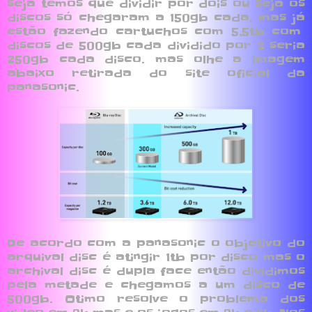
seja temos que dividir por dois ou seja os
discos só chegaram a 150gb cada, mas já
estão fazendo cartuchos com 5,5tb com
discos de 500gb cada dividido por 2 seria
250gb cada disco. mas olhe a imagem
abaixo retirada do site oficial da
panasonic.
De acordo com a panasonic o objetivo do
arquival disc é atingir 1tb por disco mas o
archival disc é dupla face então dividimos
pela metade e chegamos a um disco de
500gb. Otimo resolve o problema dos