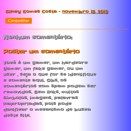
Gilney Gomes Costa
-
novembro 18, 2019
Compartilhar
Nenhum comentário:
Postar um comentário
Você é um gamer, um hardcore
gamer, um fake gamer, ou um
user , seja o que for se identifique
e comente aqui. Obs, os
comentários com spam podem ser
removidos. Sem links, muitos
símbolos, imagens, palavras
inapropriadas, pois pode
danificar o mecanismo de busca
deste site.