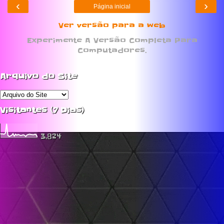
‹
›
Página inicial
Ver versão para a web
Experimente A Versão Completa Para
Computadores.
Arquivo do Site
Visitantes (7 Dias)
3,824