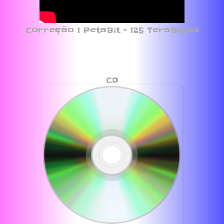
Correção 1 PetaBit = 125 TeraBytes
CD