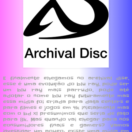
E finalmente chegamos no archival disc,
esse é uma evolução do blu ray, pode ser
um blu ray mais parrudo, pode até
adotar o nome blu ray futuramente mas
essa mídia foi criada para data centers e
para filmes e jogos em 4k inicialmente mas
com o bd xl presumimos que seria de fato
para 8k. Mas quando vai chegar para nós
consumidores finais e gamers? Vamos
investigar um pouco; existe uma mídia em