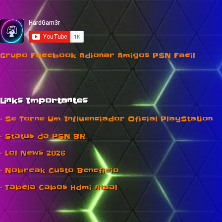
Grupo Facebook Adionar Amigos PSN Facil
Links Importantes
• Se Torne Um Influenciador Oficial PlayStation
• Status da PSN BR
• Lol News 2026
• Nobreak Custo Beneficio
• Tabela Cabos Hdmi Atual