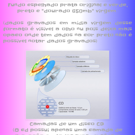
Fundo espelhado prata original e verde,
preto e "dourado 650mb" virgem
(dados gravados em mídia virgem desse
formato é visível a olho nu pois deixa mais
opaco onde tem dados na cor preto não é
possível notar dados gravados)
Camadas de um disco CD
(O cd possui apenas uma camada de