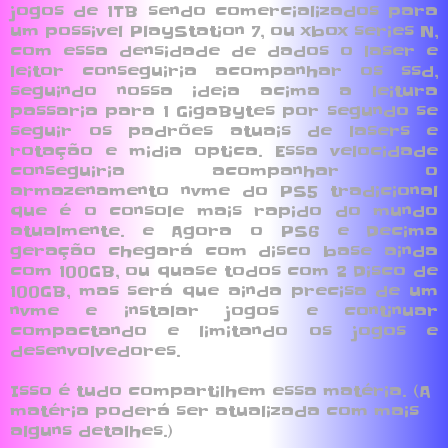
jogos de 1TB sendo comercializados para
um possivel PlayStation 7, ou xbox series N,
com essa densidade de dados o laser e
leitor conseguiria acompanhar os ssd,
seguindo nossa ideia acima a leitura
passaria para 1 GigaBytes por segundo se
seguir os padrões atuais de lasers e
rotação e midia optica. Essa velocidade
conseguiria acompanhar o
armazenamento nvme do PS5 tradicional
que é o console mais rapido do mundo
atualmente. e Agora o PS6 e Decima
geração chegará com disco base ainda
com 100GB, ou quase todos com 2 Disco de
100GB, mas será que ainda precisa de um
nvme e instalar jogos e continuar
compactando e limitando os jogos e
desenvolvedores.
Isso é tudo compartilhem essa matéria. (A
matéria poderá ser atualizada com mais
alguns detalhes.)