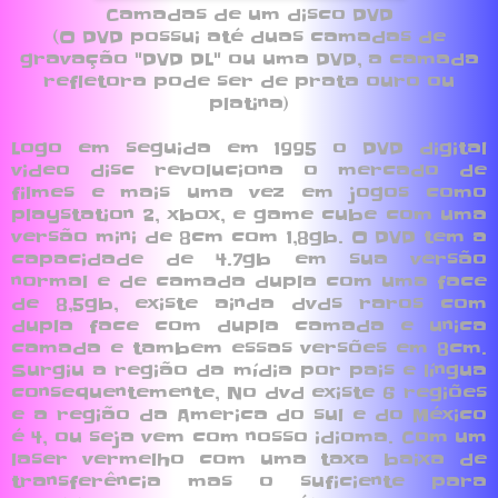
Camadas de um disco DVD
(O DVD possui até duas camadas de
gravação "DVD DL" ou uma DVD, a camada
refletora pode ser de prata ouro ou
platina)
Logo em seguida em 1995 o DVD digital
video disc revoluciona o mercado de
filmes e mais uma vez em jogos como
playstation 2, xbox, e game cube com uma
versão mini de 8cm com 1,8gb. O DVD tem a
capacidade de 4.7gb em sua versão
normal e de camada dupla com uma face
de 8,5gb, existe ainda dvds raros com
dupla face com dupla camada e unica
camada e tambem essas versões em 8cm.
Surgiu a região da mídia por pais e língua
consequentemente, No dvd existe 6 regiões
e a região da America do sul e do México
é 4, ou seja vem com nosso idioma. Com um
laser vermelho com uma taxa baixa de
transferência mas o suficiente para