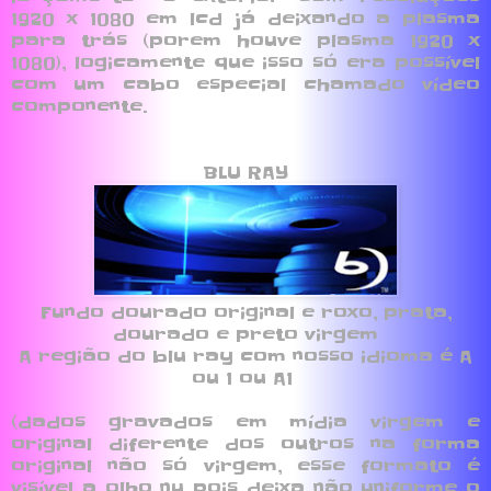
1920 x 1080 em lcd já deixando a plasma
para trás (porem houve plasma 1920 x
1080), logicamente que isso só era possível
com um cabo especial chamado vídeo
componente.
BLU RAY
Fundo dourado original e roxo, prata,
dourado e preto virgem
A região do blu ray com nosso idioma é A
ou 1 ou A1
(dados gravados em mídia virgem e
original diferente dos outros na forma
original não só virgem, esse formato é
visível a olho nu pois deixa não uniforme o