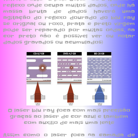
reflexo onde ocupa muitos dados, onde há
massa bruta de dados haverá uma
agitação do reflexo dourado do blu ray
se original ou roxo, prata e preto virgem
pode ser reparado por muitas ondas, na
cor preto não é possível ver ou notar
dados gravados ou acumulados)
O laser blu ray foca com mais precisão
graças ao laser de cor azul e tambem
com auxilio de mais uma lente
Assim como o laser foca na camada de