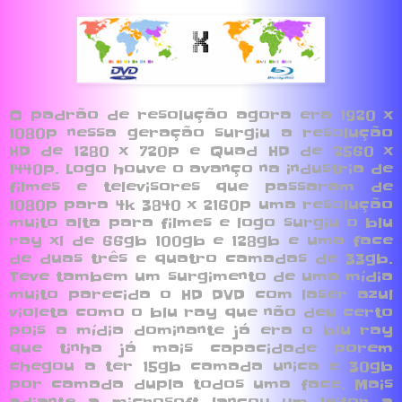
O padrão de resolução agora era 1920 x
1080p nessa geração surgiu a resolução
HD de 1280 x 720p e Quad HD de 2560 x
1440p. Logo houve o avanço na industria de
filmes e televisores que passaram de
1080p para 4k 3840 x 2160p uma resolução
muito alta para filmes e logo surgiu o blu
ray xl de 66gb 100gb e 128gb e uma face
de duas três e quatro camadas de 33gb.
Teve tambem um surgimento de uma mídia
muito parecida o HD DVD com laser azul
violeta como o blu ray que não deu certo
pois a mídia dominante já era o blu ray
que tinha já mais capacidade porem
chegou a ter 15gb camada unica e 30gb
por camada dupla todos uma face. Mais
adiante a microsoft lançou um leitor a