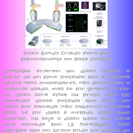
Disco Sendo Criado Para Uso
Especialmente em Data Centers
Cientistas criaram um disco optico a
partir de um filme (pelicula) que armazena
dados nano moleculares, não iformaram o
material usado, mas se for grafeno a cor
do disco será cinza ou preto. São 100
camadas dessa pelicula que seria um
disco por camada (não sabemos se é uma
face, se for duas é metade disso tudo
adiante), ou seja o disco base que seria
uma camada tem 1,2 TeraBytes. Isso
significa que em breve pode ter discos de