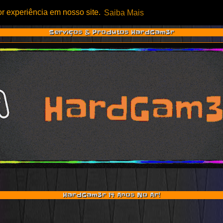
or experiência em nosso site.
Saiba Mais
Serviços & Produtos HardGam3r
HardGam3r 14 Anos No Ar!