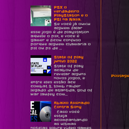
PSX o
verdadeiro
PlayStation e o
PS1 na Nasa.
Se você já ouviu
alguem falar
esse jogo é de playstation
aquele o psx, e voce é
gamer e ficou confuso
porque alguem chamaria o
ps1 ou ps de ...
State of play
junho 2026
State of play
acabou de
revelar alguns
Postage
novos jogos, e
entre eles estão ace
combat 8, tomb raider
legado de atlantida, god of
war laufey com...
Abaixo Assinado
Contra Sony
Caso você
esteja
acompanhando
as ultimas
noticias sobre vídeo games,