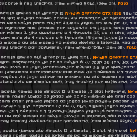
uporte à ray tracing), (ram mínimo 8gb), (sem sli),
Foto
, aceita games até directx 12
Nvidia GeForce GTX 1650
4gb 12
ual slot modelo comum possui um conector de alimentação 
 uma saída para rodar últimos jogos em mini pc itx, a 
o agradar nos frames por segundo em jogos mais pes
r mínimo 3 ghz quadcore e 4 threads (i5, ou +) obs; alg
com mais de 4 núcleos e 4 threads. (Alguns jogos já nec
 máximo ou até mesmo no médio devido a latencia, não a 
ay tracing por software), (ram minimo 12gb) (sem sli).
Foto
 aceita games até directx 12. dual slot ,
Nvidia Geforce GTX
 lançamentos de pc no médio á /// 720p 30 fps, (RX baixo) 
 mais leves no jogo, Processador mínimo 3.9 ghz quadcore (
ão funcionam corretamente com mais de 4 núcleos e 4 threa
rações do jogo estiver no máximo ou até mesmo no médio
encia de um simples ssd), (ray tracing por software), (ram
 aceita games até directx 12 ultimate , 2 slot high-end,
Nvi
ara rodar todos os jogos de pc no máximo de gráficos a /
a. para criar frames falsos os jogos leves podem passar 
 mínimo 4 ghz octacore (i7 ou +), obs; alguns jogos atuais
is de 4 núcleos e 4 threads.(Alguns jogos já necessitam
o ou até mesmo no médio devido a latencia, não a veloc
 ray tracing dedicado por hardware), (ram mínimo 32gb),
, aceita games até directx 12 ultimate , 2 slot high-end
Nvi
ara rodar todos os jogos de pc no máximo de gráficos a /