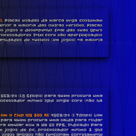
o
. Placas usadas da marca evga costumam
rior a maioria das outras versões. Placas
s jogos e desenpenho final das suas gpu's
rocessadores Intel core são aperfeiçoados
ntidades de nucleos (em jogos) na maioria
6GB/ps (1.8 Gflops) para quem procura uma
rocessador mínimo 1ghz single core (não há
om o Chip 108 300 A1)
48GB/ps (1 Tflops) Low
deal para quem procura uma saída para rodar
ra emular wiiu a HD 60 FPS, Indicado Para
m jogos de pc, processador mínimo 3 ghz
ns jogos antigos não funcionam corretamente