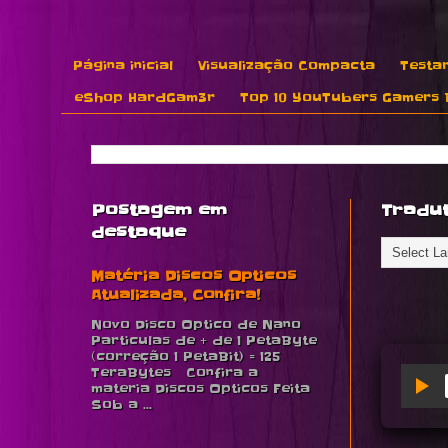
Página inicial
Visualização Compacta
Testar
eShop HardGam3r
Top 10 YouTubers Gamers B
Postagem em
Tradu
destaque
Matéria Discos Opticos
Atualizada, Confira!
Novo Disco Optico de Nano
Particulas de + de 1 PetaByte
(correção 1 PetaBit) = 125
TeraBytes Confira a
materia Discos Opticos Feita
Sob a ...