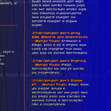
tudo tema musica der algo
almart e
para eles senão nehum jogo
vai ser aprovado então siga
seu caminho independente
que poderá chegar ou
tentará chegar a algum
lugar.
(Criar/Vender) Dev's Unity
SDK, Maioria dos Dispositivos.
- (Mundo Todo)
Gratuito e
Pago. Isso é só a engine que
você vai integrar nos seus
 seja o
dev kits se forem aprovados.
pam
s
(Criar/Vender) Dev's Android.
te.
- (Mundo Todo)
Pago.
Aprovação em até 24 horas
ou instantâneo.
(Criar/Vender) Dev's Steam
PC. - (Mundo Todo)
Pago. Além
de pagar ainda é
aconselhável ter um jogo que
foi pago pelo seu cartão na
mesma conta. A aprovação
não é instantânea.