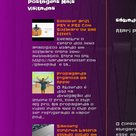
Postagens Mais
Visitadas
sábado
Resolver Drift
PS4 e PS5 Com
Software ou Hall
Atari 
Effect
Recalibre o
centro dos seus
analogicos usando um
software online semi-
automatico. Entre no link
https://hardwaretester.com
/gamepad e ta...
Propaganda
Enganosa Da
Apple
O Absurdo é
dito na
divulgação do
iphone 17 pro, com o chip
a19 pro. Na propaganda o
video indica que o chip por
ser refrigerado a vapor
pod...
O Conso
Samsung
chegara
confirma bateria
esse an
estado solido em