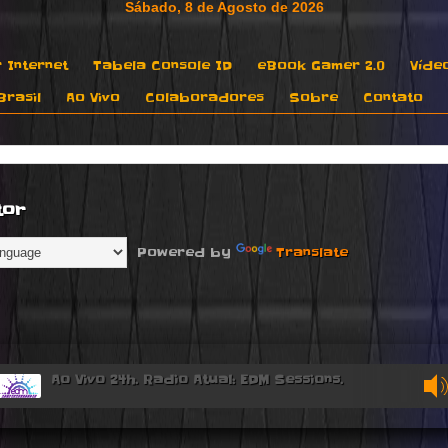
 Internet
Tabela Console ID
eBook Gamer 2.0
Víde
rasil
Ao Vivo
Colaboradores
Sobre
Contato
tor
Powered by
Translate
Ao Vivo 24h. Radio Atual: EDM Sessions.