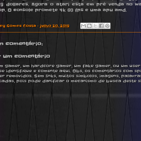
9 dollares. Agora o atari esta em pré venda no w
p. O console promete 4k 60 fps e uma apu amd.
ney Gomes Costa
-
julho 20, 2019
m comentário:
r um comentário
m gamer, um hardcore gamer, um fake gamer, ou um user ,
se identifique e comente aqui. Obs, os comentários com s
r removidos. Sem links, muitos símbolos, imagens, palavra
iadas, pois pode danificar o mecanismo de busca deste si