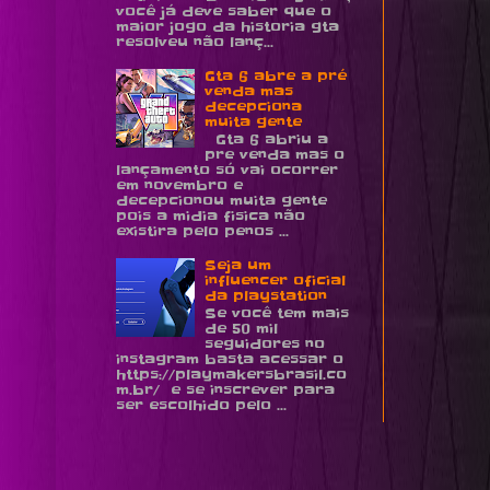
você já deve saber que o
maior jogo da historia gta
resolveu não lanç...
Gta 6 abre a pré
venda mas
decepciona
muita gente
Gta 6 abriu a
pre venda mas o
lançamento só vai ocorrer
em novembro e
decepcionou muita gente
pois a midia fisica não
existira pelo penos ...
Seja um
influencer oficial
da playstation
Se você tem mais
de 50 mil
seguidores no
instagram basta acessar o
https://playmakersbrasil.co
m.br/ e se inscrever para
ser escolhido pelo ...