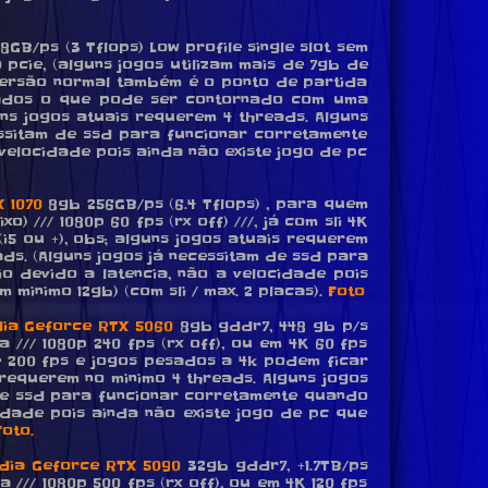
8GB/ps (3 Tflops) Low profile single slot sem
pcie, (alguns jogos utilizam mais de 7gb de
versão normal também é o ponto de partida
ados o que pode ser contornado com uma
uns jogos atuais requerem 4 threads. Alguns
essitam de ssd para funcionar corretamente
velocidade pois ainda não existe jogo de pc
 1070
8gb 256GB/ps (6.4 Tflops) , para quem
/// 1080p 60 fps (rx off) ///, já com sli 4K
i5 ou +), obs; alguns jogos atuais requerem
ds. (Alguns jogos já necessitam de ssd para
 devido a latencia, não a velocidade pois
 minimo 12gb) (com sli / max. 2 placas).
Foto
dia Geforce RTX 5060
8gb gddr7, 448 gb p/s
// 1080p 240 fps (rx off), ou em 4K 60 fps
de 200 fps e jogos pesados a 4k podem ficar
 requerem no minimo 4 threads. Alguns jogos
 de ssd para funcionar corretamente quando
idade pois ainda não existe jogo de pc que
Foto.
dia Geforce RTX 5090
32gb gddr7, +1.7TB/ps
// 1080p 500 fps (rx off), ou em 4K 120 fps