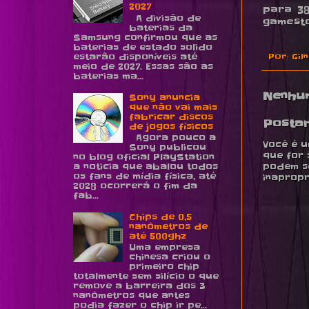
2027
para 38
A divisão de
gamesto
baterias da
Samsung confirmou que as
baterias de estado solido
estarão disponíveis até
Por:
Gil
meio de 2027. Essas são as
baterias ma...
Nenhu
Sony anuncia
que não vai mais
fabricar discos
Posta
de jogos físicos
Agora pouco a
Você é u
Sony publicou
que for 
no blog oficial PlayStation
a noticia que abalou todos
podem se
os fans de mídia física, até
inapropr
2028 ocorrerá o fim da
fab...
Chips de 0,5
nanômetros de
até 500ghz
Uma empresa
chinesa criou o
primeiro chip
totalmente sem silício o que
remove a barreira dos 3
nanômetros que antes
podia fazer o chip ir pe...