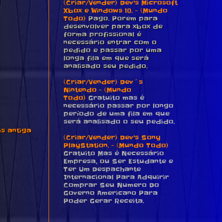
(Criar/Vender) Dev's Microsoft
Xbox e Windows 10. - (Mundo
Todo)
Pago. Porem para
desenvolver para xbox de
forma profissional é
necessário entrar com o
pedido e passar por uma
longa fila em que será
analisado seu pedido.
(Criar/Vender) Dev´s
Nintendo - (Mundo
Todo)
Gratuito mas é
necessário passar por longo
período de uma fila em que
será analisado o seu pedido.
s antiga
(Criar/Vender) Dev's Sony
PlayStation. - (Mundo Todo)
Gratuito Mas é Necessário
Empresa, ou Ser Estudante e
Ter Um Despachante
Internacional Para Adquirir
Comprar Seu Numero Do
Governo Americano Para
Poder Gerar Receita.