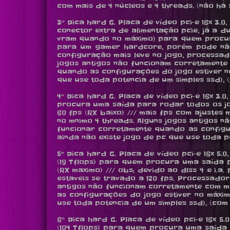
com mais de 4 núcleos e 4 threads. (não há s
3º Dica hard G. Placa de vídeo pci-e 16x 3.0
conector extra de alimentação pcie, já a d
vram quando no máximo) para quem procura
para um gamer hardcore, porém pode nã
configuração mais leve no jogo, processado
jogos antigos não funcionam corretamente 
quando as configurações do jogo estiver no
que use toda potencia de um simples ssd), (r
4º Dica hard G. Placa de vídeo pci-e 16x 3.0,
procura uma saída para rodar todos os jogos
60 fps (RX baixo) /// mais fps com ajustes
no mnimo 4 threads. Alguns jogos antigos n
funcionar corretamente quando as configu
ainda não existe jogo de pc que use toda pot
5º Dica hard G. Placa de vídeo pci-e 16x 5.0,
(19 Tflops) para quem procura uma saída p
(RX maximo) /// obs; devido ao dlss 4 e i.
estaveis se travado a 120 fps. Processador
antigos não funcionam corretamente com ma
as configurações do jogo estiver no máxim
use toda potencia de um simples ssd), (com
6º Dica hard G. Placa de vídeo pci-e 16x 5.0
(104 Tflops) para quem procura uma saída p