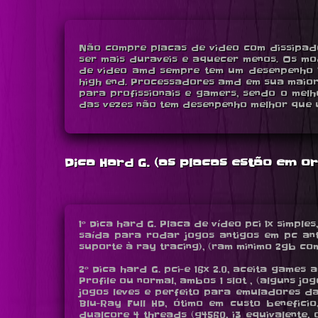
Não compre placas de video com dissipado
ser mais duraveis e aquecer menos. Os mo
de video amd sempre tem um desenpenho in
high end. Processadores amd em sua maior
para profissionais e gamers, sendo o mel
das vezes não tem desenpenho melhor que u
Dica Hard G. (as placas estão em 
1º Dica hard G. Placa de vídeo pci 1x simple
saída para rodar jogos antigos em pc anti
suporte à ray tracing), (ram minimo 2gb com w
2º Dica hard G. pci-e 16x 2.0, aceita games a
Profile ou normal, ambos 1 slot , (alguns 
jogos leves e perfeito para emuladores d
Blu-Ray Full HD, ótimo em custo benefi
dualcore 4 threads (g4560, i3 equivalente,