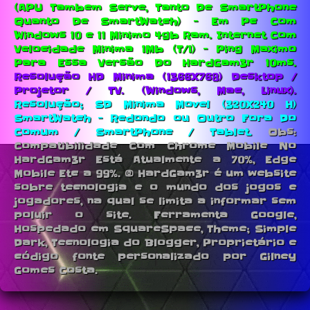
(APU Tambem Serve, Tanto De SmartPhone
Quanto De SmartWatch) - Em Pc Com
Windows 10 e 11 Minimo 4gb Ram.
Internet Com
Velocidade Minima 1Mb (T/1) - Ping Maximo
Para Essa Versão Do HardGam3r 10ms.
Resolução HD Minima (1366X768) Desktop /
Projetor / TV. (Windows, Mac, Linux).
Resolução; SD Minima Movel (320X240 H)
SmartWatch - Redondo ou Outro Fora Do
Comum / SmartPhone / Tablet.
Obs:
Compatibilidade Com Chrome Mobile No
HardGam3r Está Atualmente a 70%, Edge
Mobile Etc a 99%. © HardGam3r é um website
sobre tecnologia e o mundo dos jogos e
jogadores, na qual se limita a informar sem
poluir o site. Ferramenta Google,
Hospedado em SquareSpace, Theme; Simple
Dark, Tecnologia do Blogger, Proprietário e
código fonte personalizado por Gilney
Gomes Costa.