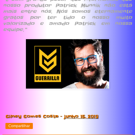
nosso produtor Patrick Munnik não está
mais entre nós. Nós somos eternamente
gratos por ter tido o nosso muito
valorizado e amado Patrick em nossa
equipe.”
Gilney Gomes Costa
-
junho 15, 2019
Compartilhar