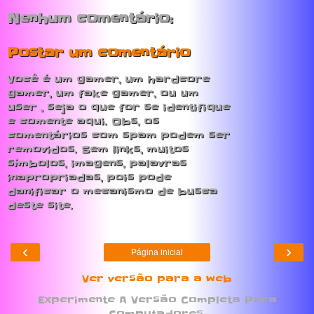
Nenhum comentário:
Postar um comentário
Você é um gamer, um hardcore
gamer, um fake gamer, ou um
user , seja o que for se identifique
e comente aqui. Obs, os
comentários com spam podem ser
removidos. Sem links, muitos
símbolos, imagens, palavras
inapropriadas, pois pode
danificar o mecanismo de busca
deste site.
‹
›
Página inicial
Ver versão para a web
Experimente A Versão Completa Para