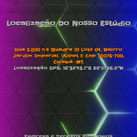
Localização Do Nosso Estúdio
Rua 2.800 n.4 Quadra 01 Lote 04, Bairro
Jardim Imperial. (Kitnet 1) Cep 78075-700,
Cuiabá -MT.
Localização GPS: 15°36'43.1"S 56°01'45.6"W
Empresa e Serviços Autonomos