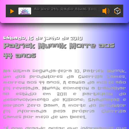
Ao Vivo 24h. Radio Atual: EDM Sessions.
sábado, 15 de junho de 2019
Patrick Munnik Morre aos
44 anos
Na última segunda-feira 10, Patrick Munnik,
um dos produtores da Guerrilla Games,
morreu aos 44 anos. A causa da morte não
foi revelada. Munnik começou a trabalhar
no estúdio em 2011 e participou do
desenvolvimento de Killzone: Shadowfall e
Horizon Zero Dawn. A morte do produtor
foi informada pela própria Guerrilla
Games por meio de um tweet.
“É com grande pesar que informamos que