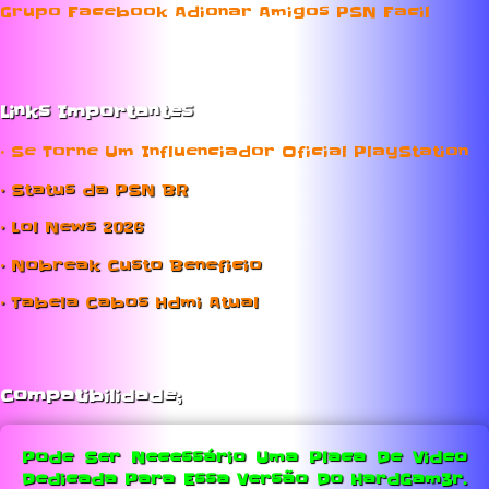
Grupo Facebook Adionar Amigos PSN Facil
Links Importantes
• Se Torne Um Influenciador Oficial PlayStation
• Status da PSN BR
• Lol News 2026
• Nobreak Custo Beneficio
• Tabela Cabos Hdmi Atual
Compatibilidade;
Pode Ser Necessário Uma Placa De Video
Dedicada Para Essa Versão Do HardGam3r.