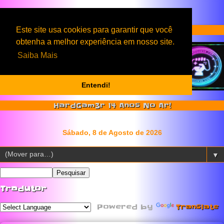
Serviços & Produtos HardGam3r
Este site usa cookies para garantir que você
obtenha a melhor experiência em nosso site.
Saiba Mais
Entendi!
HardGam3r 14 Anos No Ar!
▼
Tradutor
Powered by
Translate