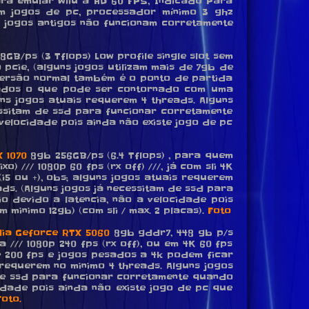
ra emular wiiu a HD 60 FPS, Indicado Para
m jogos de pc, processador mínimo 3 ghz
ns jogos antigos não funcionam corretamente
8GB/ps (3 Tflops) Low profile single slot sem
pcie, (alguns jogos utilizam mais de 7gb de
versão normal também é o ponto de partida
ados o que pode ser contornado com uma
uns jogos atuais requerem 4 threads. Alguns
essitam de ssd para funcionar corretamente
velocidade pois ainda não existe jogo de pc
 1070
8gb 256GB/ps (6.4 Tflops) , para quem
/// 1080p 60 fps (rx off) ///, já com sli 4K
i5 ou +), obs; alguns jogos atuais requerem
ds. (Alguns jogos já necessitam de ssd para
 devido a latencia, não a velocidade pois
 minimo 12gb) (com sli / max. 2 placas).
Foto
dia Geforce RTX 5060
8gb gddr7, 448 gb p/s
// 1080p 240 fps (rx off), ou em 4K 60 fps
de 200 fps e jogos pesados a 4k podem ficar
 requerem no minimo 4 threads. Alguns jogos
 de ssd para funcionar corretamente quando
idade pois ainda não existe jogo de pc que
Foto.