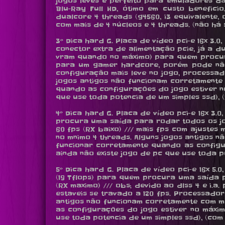
jogos leves e perfeito para emuladores d
Blu-Ray Full HD, ótimo em custo benefi
dualcore 4 threads (g4560, i3 equivalente,
com mais de 4 núcleos e 4 threads. (não há s
3º Dica hard G. Placa de vídeo pci-e 16x 3.0
conector extra de alimentação pcie, já a d
vram quando no máximo) para quem procura
para um gamer hardcore, porém pode nã
configuração mais leve no jogo, processado
jogos antigos não funcionam corretamente 
quando as configurações do jogo estiver no
que use toda potencia de um simples ssd), (r
4º Dica hard G. Placa de vídeo pci-e 16x 3.0,
procura uma saída para rodar todos os jogos
60 fps (RX baixo) /// mais fps com ajustes
no mnimo 4 threads. Alguns jogos antigos n
funcionar corretamente quando as configu
ainda não existe jogo de pc que use toda pot
5º Dica hard G. Placa de vídeo pci-e 16x 5.0,
(19 Tflops) para quem procura uma saída p
(RX maximo) /// obs; devido ao dlss 4 e i.
estaveis se travado a 120 fps. Processador
antigos não funcionam corretamente com ma
as configurações do jogo estiver no máxim
use toda potencia de um simples ssd), (com