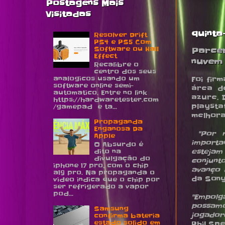
Postagens Mais
Visitadas
quinta
Resolver Drift
PS4 e PS5 Com
Software ou Hall
Parcer
Effect
nuvem
Recalibre o
centro dos seus
analogicos usando um
Foi fir
software online semi-
área d
automatico. Entre no link
azure. 
https://hardwaretester.com
playsta
/gamepad e ta...
melhora
Propaganda
Enganosa Da
"Por 
Apple
importa
O Absurdo é
dito na
estejam
divulgação do
conjunt
iphone 17 pro, com o chip
avanço 
a19 pro. Na propaganda o
da Sony
video indica que o chip por
ser refrigerado a vapor
pod...
"Empol
possamo
Samsung
jogador
confirma bateria
estado solido em
Phil Spe