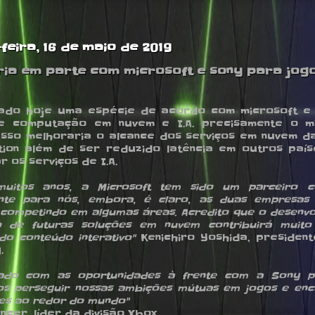
-feira, 16 de maio de 2019
ia em parte com microsoft e sony para jog
mado hoje uma espécie de acordo com microsoft e
e computação em nuvem e I.A. precisamente o mi
Isso melhoraria o alcance dos serviços em nuvem d
tion além de ser reduzido latência em outros paí
r os serviços de I.A.
muitos anos, a Microsoft tem sido um parceiro c
nte para nós, embora, é claro, as duas empresa
 competindo em algumas áreas. Acredito que o desenvo
o de futuras soluções em nuvem contribuirá muit
do conteúdo interativo"
Kenichiro Yoshida, presiden
.
gado com as oportunidades à frente com a Sony p
s perseguir nossas ambições mútuas em jogos e enc
es ao redor do mundo"
ncer, líder da divisão Xbox.