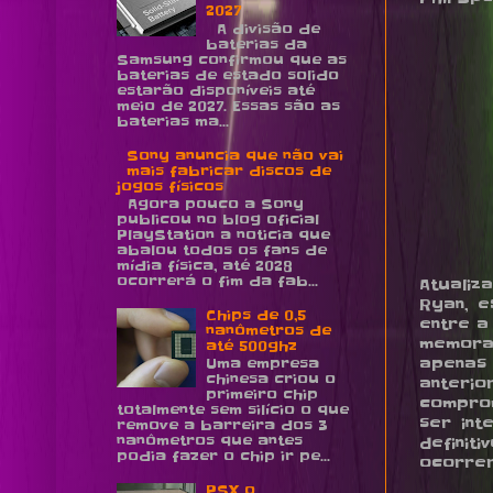
2027
A divisão de
baterias da
Samsung confirmou que as
baterias de estado solido
estarão disponíveis até
meio de 2027. Essas são as
baterias ma...
Sony anuncia que não vai
mais fabricar discos de
jogos físicos
Agora pouco a Sony
publicou no blog oficial
PlayStation a noticia que
abalou todos os fans de
mídia física, até 2028
ocorrerá o fim da fab...
Atualiz
Ryan, e
Chips de 0,5
entre a
nanômetros de
memora
até 500ghz
apenas 
Uma empresa
chinesa criou o
anterio
primeiro chip
comprom
totalmente sem silício o que
ser in
remove a barreira dos 3
nanômetros que antes
definit
podia fazer o chip ir pe...
ocorrer
PSX o