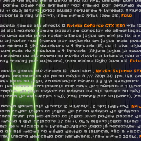
a sexta geração para baixo a HD 60 FPS, tambem bom pa
cio, porém pode não agradar nos frames por segundo e
 ou +) obs; alguns jogos atuais requerem 4 threads. Algu
uporte à ray tracing), (ram mínimo 8gb), (sem sli),
Foto
, aceita games até directx 12
Nvidia GeForce GTX 1650
4gb 12
ual slot modelo comum possui um conector de alimentação 
 uma saída para rodar últimos jogos em mini pc itx, a 
o agradar nos frames por segundo em jogos mais pes
r mínimo 3 ghz quadcore e 4 threads (i5, ou +) obs; alg
com mais de 4 núcleos e 4 threads. (Alguns jogos já nec
 máximo ou até mesmo no médio devido a latencia, não a 
ay tracing por software), (ram minimo 12gb) (sem sli).
Foto
 aceita games até directx 12. dual slot ,
Nvidia Geforce GTX
 lançamentos de pc no médio á /// 720p 30 fps, (RX baixo) 
 mais leves no jogo, Processador mínimo 3.9 ghz quadcore (
ão funcionam corretamente com mais de 4 núcleos e 4 threa
rações do jogo estiver no máximo ou até mesmo no médio
encia de um simples ssd), (ray tracing por software), (ram
 aceita games até directx 12 ultimate , 2 slot high-end,
Nvi
ara rodar todos os jogos de pc no máximo de gráficos a /
a. para criar frames falsos os jogos leves podem passar 
 mínimo 4 ghz octacore (i7 ou +), obs; alguns jogos atuais
is de 4 núcleos e 4 threads.(Alguns jogos já necessitam
o ou até mesmo no médio devido a latencia, não a veloc
 ray tracing dedicado por hardware), (ram mínimo 32gb),