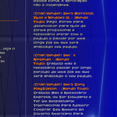
mesma conta. A aprovação
não é instantânea.
(Criar/Vender) Dev's Microsoft
Xbox e Windows 10. - (Mundo
Todo)
Pago. Porem para
desenvolver para xbox de
forma profissional é
necessário entrar com o
pedido e passar por uma
longa fila em que será
analisado seu pedido.
 seja o
pam
(Criar/Vender) Dev´s
s
Nintendo - (Mundo
te.
Todo)
Gratuito mas é
necessário passar por longo
período de uma fila em que
será analisado o seu pedido.
(Criar/Vender) Dev's Sony
PlayStation. - (Mundo Todo)
Gratuito Mas é Necessário
Empresa, ou Ser Estudante e
Ter Um Despachante
Internacional Para Adquirir
Comprar Seu Numero Do
Governo Americano Para