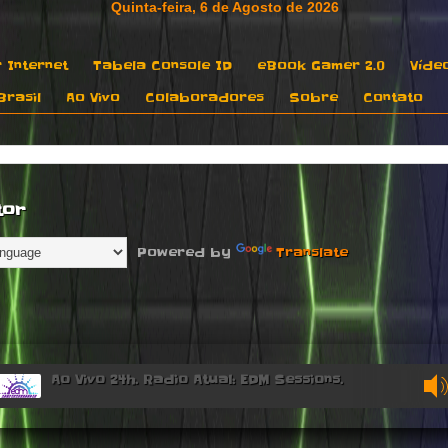
 Internet
Tabela Console ID
eBook Gamer 2.0
Víde
rasil
Ao Vivo
Colaboradores
Sobre
Contato
tor
Powered by
Translate
Ao Vivo 24h. Radio Atual: EDM Sessions.