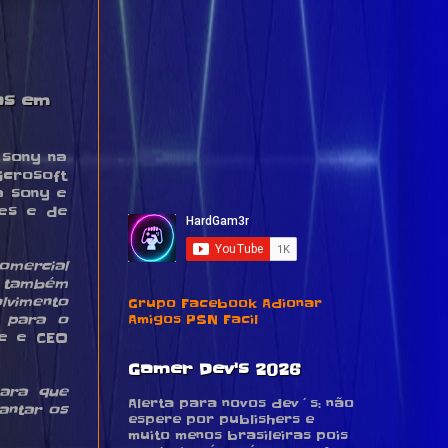
os em
 sony na
crosoft
a sony e
ses e de
omercial
s também
lvimento
Grupo Facebook Adionar
Amigos PSN Facil
o para o
te e CEO
Gamer Dev's 2026
ara que
Alerta para novos dev´s: não
antar os
espere por publishers e
muito menos brasileiras pois