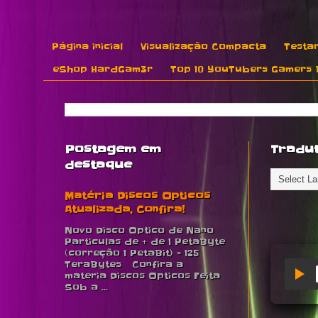
Página inicial
Visualização Compacta
Testar
eShop HardGam3r
Top 10 YouTubers Gamers B
Postagem em
Tradu
destaque
Matéria Discos Opticos
Atualizada, Confira!
Novo Disco Optico de Nano
Particulas de + de 1 PetaByte
(correção 1 PetaBit) = 125
TeraBytes Confira a
materia Discos Opticos Feita
Sob a ...