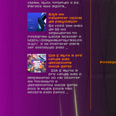
steam, xbox, nintendo e pc.
Parece que agora...
Seja um
influencer oficial
da playstation
Se você tem mais
de 50 mil
seguidores no
instagram basta acessar o
https://playmakersbrasil.co
m.br/ e se inscrever para
ser escolhido pelo ...
Gta 6 abre a pré
venda mas
Postage
decepciona
muita gente
Gta 6 abriu a
pre venda mas o
lançamento só vai ocorrer
em novembro e
decepcionou muita gente
pois a midia fisica não
existira pelo penos ...