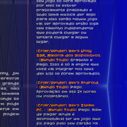
seu jogo só será aprovado
por eles se estiver
praticamente finalizado e
tudo tema musica der algo
para eles senão nehum jogo
vai ser aprovado então siga
seu caminho independente
que poderá chegar ou
tentará chegar a algum
lugar.
(Criar/Vender) Dev's Unity
SDK, Maioria dos Dispositivos.
- (Mundo Todo)
Gratuito e
Pago. Isso é só a engine que
você vai integrar nos seus
ony, Jim
dev kits se forem aprovados.
parceria
(Criar/Vender) Dev's Android.
o grande
- (Mundo Todo)
Pago.
as, não
Aprovação em até 24 horas
a semana
ou instantâneo.
 onde se
bém pode
(Criar/Vender) Dev's Steam
eria em
PC. - (Mundo Todo)
Pago. Além
em podem
de pagar ainda é
aconselhável ter um jogo que
foi pago pelo seu cartão na