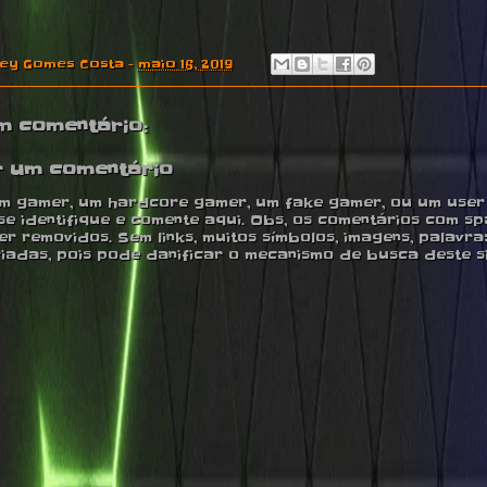
ney Gomes Costa
-
maio 16, 2019
m comentário:
r um comentário
m gamer, um hardcore gamer, um fake gamer, ou um user ,
se identifique e comente aqui. Obs, os comentários com s
r removidos. Sem links, muitos símbolos, imagens, palavra
iadas, pois pode danificar o mecanismo de busca deste si