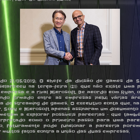
ado 21/05/2019; O chefe da divisão de games da S
sclareceu na terça-feira (21) que não existe uma 
 empresa e a rival Microsoft. De acordo com Ryan, 
ndo firmado entre as empresas inclui várias áre
a de streaming de games. O executivo conta que, n
r, Sony e Microsoft apenas assinaram um documento
etiam a explorar possíveis parcerias – que tam
terpretado como o primeiro passo para uma parc
ivo. Futuramente pode funcionar a parceria por
 muitos fatos contra a união das duas empresas.