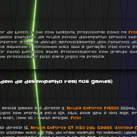
r de bloco, e sim com heatsink profissional como na
Fot
delos founders da nvidia possui desenpenho térmico supe
ferior a nvidia devido aproveitamento dos recursos do
ia aquecem e consomem mais que a geração intel core. P
hor custo beneficio atual. Processadores com grande qua
m processador feito para jogos na pratica.
ordem de desempenho real nos games)
s, aceita games até directx 9.
Nvidia GeForce Fx5500
256mb, 
gos sem entrada pci-e 16x. obs; essa gpu é slot agp. p
.xp), (sem sli / muito antiga).
Foto
té directx 12,
Nvidia GeForce GT 1030 2gb GDDR5 (Escolha C
jogos utilizam mais de 7gb de vram quando no máximo), i