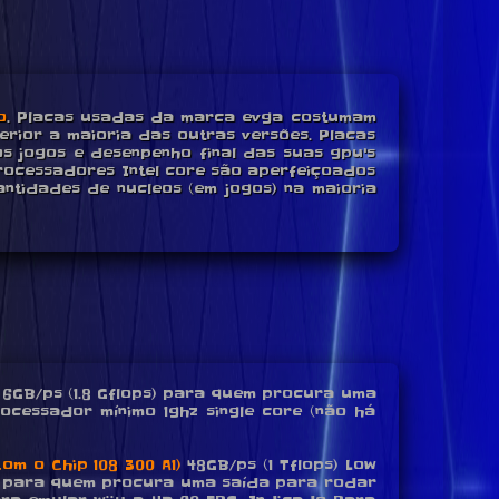
o
. Placas usadas da marca evga costumam
rior a maioria das outras versões. Placas
s jogos e desenpenho final das suas gpu's
rocessadores Intel core são aperfeiçoados
ntidades de nucleos (em jogos) na maioria
6GB/ps (1.8 Gflops) para quem procura uma
rocessador mínimo 1ghz single core (não há
om o Chip 108 300 A1)
48GB/ps (1 Tflops) Low
deal para quem procura uma saída para rodar