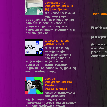
verdadeiro
PlayStation e o
PS1 na Nasa.
Se você já ouviu
Por:
Gil
alguem falar
esse jogo é de playstation
aquele o psx, e voce é
gamer e ficou confuso
Nenhu
porque alguem chamaria o
ps1 ou ps de ...
Posta
State of play
junho 2026
Você é u
State of play
que for 
acabou de
podem se
revelar alguns
inapropr
novos jogos, e
entre eles estão ace
combat 8, tomb raider
legado de atlantida, god of
war laufey com...
Jogos
PlayStation Em
Todas
Plataformas
Aparentemente a
playstation
abriu uma vaga para
gerenciar jogos playstation
em plataformas como