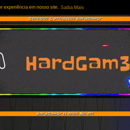
or experiência em nosso site.
Saiba Mais
Serviços & Produtos HardGam3r
HardGam3r 14 Anos No Ar!