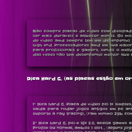
Não compre placas de video com dissipado
ser mais duraveis e aquecer menos. Os mo
de video amd sempre tem um desenpenho in
high end. Processadores amd em sua maior
para profissionais e gamers, sendo o mel
das vezes não tem desenpenho melhor que u
Dica Hard G. (as placas estão em 
1º Dica hard G. Placa de vídeo pci 1x simple
saída para rodar jogos antigos em pc anti
suporte à ray tracing), (ram minimo 2gb com w
2º Dica hard G. pci-e 16x 2.0, aceita games a
Profile ou normal, ambos 1 slot , (alguns 