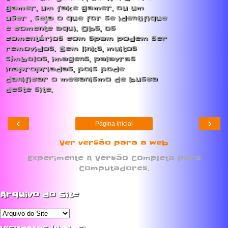
gamer, um fake gamer, ou um
user , seja o que for se identifique
e comente aqui. Obs, os
comentários com spam podem ser
removidos. Sem links, muitos
símbolos, imagens, palavras
inapropriadas, pois pode
danificar o mecanismo de busca
deste site.
‹
›
Página inicial
Ver versão para a web
Experimente A Versão Completa Para
Computadores.
Arquivo do Site