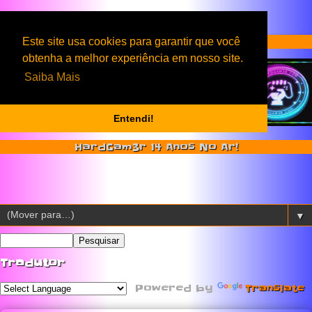
Serviços & Produtos HardGam3r
Este site usa cookies para garantir que você
obtenha a melhor experiência em nosso site.
Saiba Mais
Entendi!
HardGam3r 14 Anos No Ar!
▼
Tradutor
Powered by
Translate