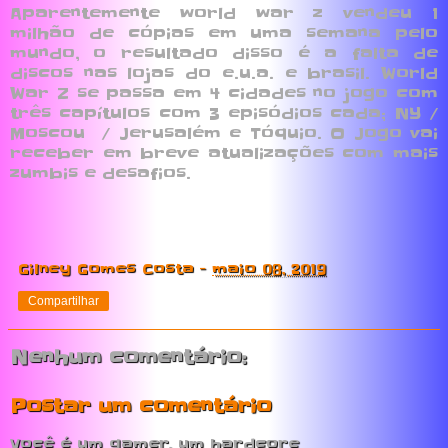
Aparentemente world war z vendeu 1
milhão de cópias em uma semana pelo
mundo, o resultado disso é a falta de
discos nas lojas do e.u.a. e brasil. World
War Z se passa em 4 cidades no jogo com
três capítulos com 3 episódios cada; NY /
Moscou / Jerusalém e Tóquio. O Jogo vai
receber em breve atualizações com mais
zumbis e desafios.
Gilney Gomes Costa
-
maio 08, 2019
Compartilhar
Nenhum comentário:
Postar um comentário
Você é um gamer, um hardcore