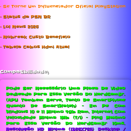
• Se Torne Um Influenciador Oficial PlayStation
• Status da PSN BR
• Lol News 2026
• Nobreak Custo Beneficio
• Tabela Cabos Hdmi Atual
Compatibilidade;
Pode Ser Necessário Uma Placa De Video
Dedicada Para Essa Versão Do HardGam3r.
(APU Tambem Serve, Tanto De SmartPhone
Quanto De SmartWatch) - Em Pc Com
Windows 10 e 11 Minimo 4gb Ram.
Internet Com
Velocidade Minima 1Mb (T/1) - Ping Maximo
Para Essa Versão Do HardGam3r 10ms.
Resolução HD Minima (1366X768) Desktop /