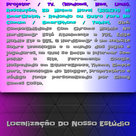
Projetor / TV. (Windows, Mac, Linux).
Resolução; SD Minima Movel (320X240 H)
SmartWatch - Redondo ou Outro Fora Do
Comum / SmartPhone / Tablet.
Obs:
Compatibilidade Com Chrome Mobile No
HardGam3r Está Atualmente a 70%, Edge
Mobile Etc a 99%. © HardGam3r é um website
sobre tecnologia e o mundo dos jogos e
jogadores, na qual se limita a informar sem
poluir o site. Ferramenta Google,
Hospedado em SquareSpace, Theme; Simple
Dark, Tecnologia do Blogger, Proprietário e
código fonte personalizado por Gilney
Gomes Costa.
Localização Do Nosso Estúdio