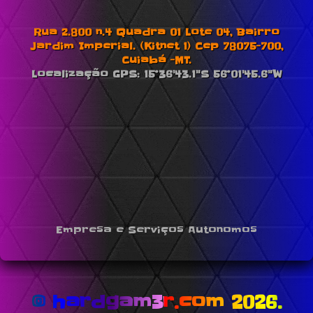
Rua 2.800 n.4 Quadra 01 Lote 04, Bairro
Jardim Imperial. (Kitnet 1) Cep 78075-700,
Cuiabá -MT.
Localização GPS: 15°36'43.1"S 56°01'45.6"W
Empresa e Serviços Autonomos
© hardgam3r.com 2026.