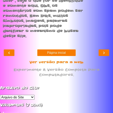
user , seja o que for se identifique
e comente aqui. Obs, os
comentários com spam podem ser
removidos. Sem links, muitos
símbolos, imagens, palavras
inapropriadas, pois pode
danificar o mecanismo de busca
deste site.
‹
›
Página inicial
Ver versão para a web
Experimente A Versão Completa Para
Computadores.
Arquivo do Site
Visitantes (7 Dias)