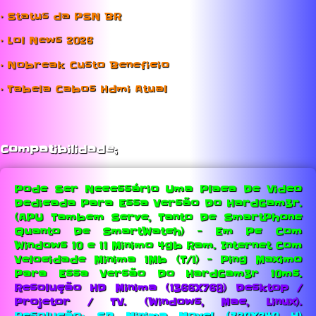
• Status da PSN BR
• Lol News 2026
• Nobreak Custo Beneficio
• Tabela Cabos Hdmi Atual
Compatibilidade;
Pode Ser Necessário Uma Placa De Video
Dedicada Para Essa Versão Do HardGam3r.
(APU Tambem Serve, Tanto De SmartPhone
Quanto De SmartWatch) - Em Pc Com
Windows 10 e 11 Minimo 4gb Ram.
Internet Com
Velocidade Minima 1Mb (T/1) - Ping Maximo
Para Essa Versão Do HardGam3r 10ms.
Resolução HD Minima (1366X768) Desktop /
Projetor / TV. (Windows, Mac, Linux).