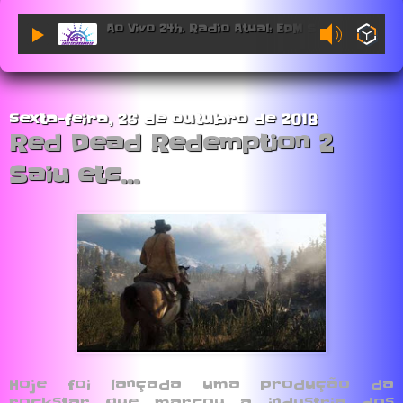
Ao Vivo 24h. Radio Atual: EDM Sessions.
sexta-feira, 26 de outubro de 2018
Red Dead Redemption 2
Saiu etc...
Hoje foi lançada uma produção da
rockstar que marcou a industria dos