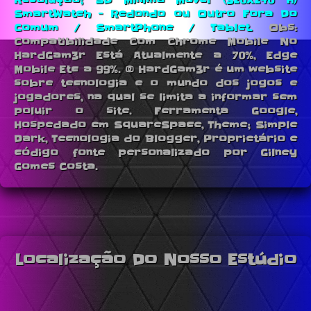
Resolução; SD Minima Movel (320X240 H)
SmartWatch - Redondo ou Outro Fora Do
Comum / SmartPhone / Tablet.
Obs:
Compatibilidade Com Chrome Mobile No
HardGam3r Está Atualmente a 70%, Edge
Mobile Etc a 99%. © HardGam3r é um website
sobre tecnologia e o mundo dos jogos e
jogadores, na qual se limita a informar sem
poluir o site. Ferramenta Google,
Hospedado em SquareSpace, Theme; Simple
Dark, Tecnologia do Blogger, Proprietário e
código fonte personalizado por Gilney
Gomes Costa.
Localização Do Nosso Estúdio