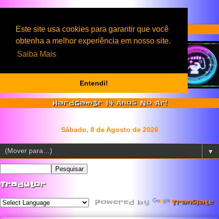
Serviços & Produtos HardGam3r
Este site usa cookies para garantir que você
obtenha a melhor experiência em nosso site.
Saiba Mais
Entendi!
HardGam3r 14 Anos No Ar!
▼
Tradutor
Powered by
Translate