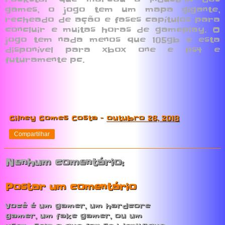
games, o jogo tem um mapa gigante,
recheado de ação e fases capítulos para
concluir e muitas horas de gameplay. O
jogo tem nada menos que 105gb e esta
disponível para xbox one e ps4 e
futuramente pc.
Gilney Gomes Costa
-
outubro 26, 2018
Compartilhar
Nenhum comentário:
Postar um comentário
Você é um gamer, um hardcore
gamer, um fake gamer, ou um