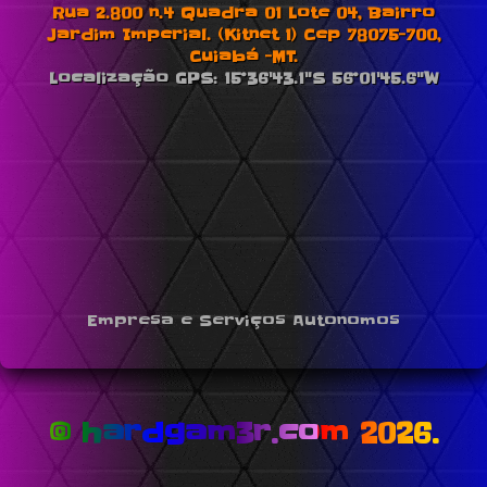
Rua 2.800 n.4 Quadra 01 Lote 04, Bairro
Jardim Imperial. (Kitnet 1) Cep 78075-700,
Cuiabá -MT.
Localização GPS: 15°36'43.1"S 56°01'45.6"W
Empresa e Serviços Autonomos
© hardgam3r.com 2026.