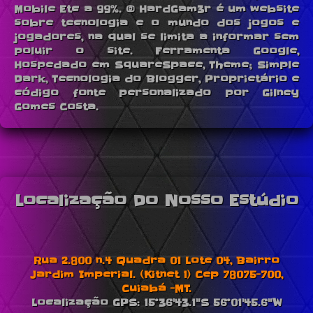
Mobile Etc a 99%. © HardGam3r é um website
sobre tecnologia e o mundo dos jogos e
jogadores, na qual se limita a informar sem
poluir o site. Ferramenta Google,
Hospedado em SquareSpace, Theme; Simple
Dark, Tecnologia do Blogger, Proprietário e
código fonte personalizado por Gilney
Gomes Costa.
Localização Do Nosso Estúdio
Rua 2.800 n.4 Quadra 01 Lote 04, Bairro
Jardim Imperial. (Kitnet 1) Cep 78075-700,
Cuiabá -MT.
Localização GPS: 15°36'43.1"S 56°01'45.6"W