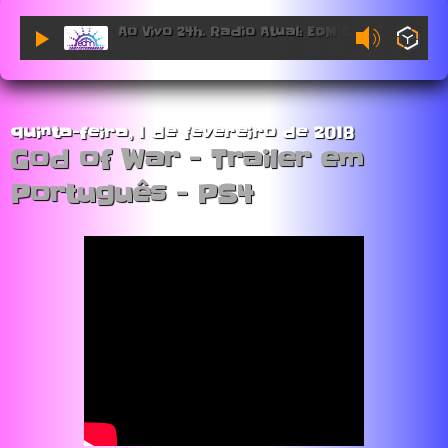
Ao Vivo 24h. Radio Atual: EDM Sessions.
quinta-feira, 1 de fevereiro de 2018
God of War - Trailer em
Português - PS4