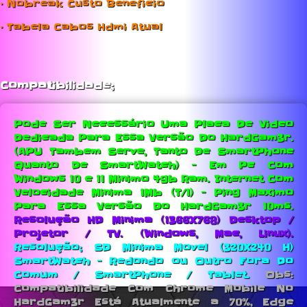
• Nobreak Custo Beneficio
• Tabela Cabos Hdmi Atual
Compatibilidade;
Pode Ser Necessário Uma Placa De Video
Dedicada Para Essa Versão Do HardGam3r.
(APU Tambem Serve, Tanto De SmartPhone
Quanto De SmartWatch) - Em Pc Com
Windows 10 e 11 Minimo 4gb Ram.
Internet Com
Velocidade Minima 1Mb (T/1) - Ping Maximo
Para Essa Versão Do HardGam3r 10ms.
Resolução HD Minima (1366X768) Desktop /
Projetor / TV. (Windows, Mac, Linux).
Resolução; SD Minima Movel (320X240 H)
SmartWatch - Redondo ou Outro Fora Do
Comum / SmartPhone / Tablet.
Obs:
Compatibilidade Com Chrome Mobile No
HardGam3r Está Atualmente a 70%, Edge