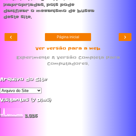
inapropriadas, pois pode
danificar o mecanismo de busca
deste site.
‹
›
Página inicial
Ver versão para a web
Experimente A Versão Completa Para
Computadores.
Arquivo do Site
Visitantes (7 Dias)
3,935