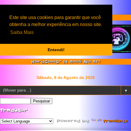
Serviços & Produtos HardGam3r
Este site usa cookies para garantir que você
obtenha a melhor experiência em nosso site.
Saiba Mais
Entendi!
HardGam3r 14 Anos No Ar!
▼
Tradutor
Powered by
Translate