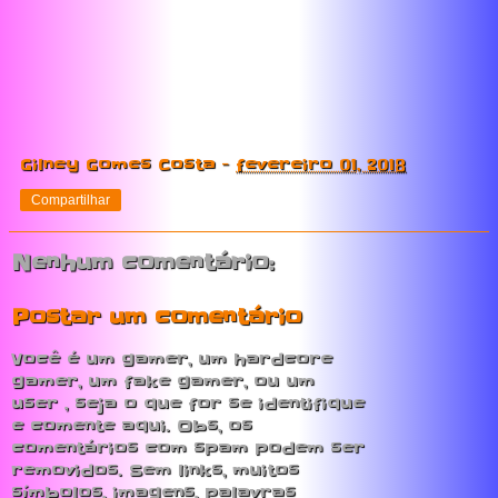
Gilney Gomes Costa
-
fevereiro 01, 2018
Compartilhar
Nenhum comentário:
Postar um comentário
Você é um gamer, um hardcore
gamer, um fake gamer, ou um
user , seja o que for se identifique
e comente aqui. Obs, os
comentários com spam podem ser
removidos. Sem links, muitos
símbolos, imagens, palavras