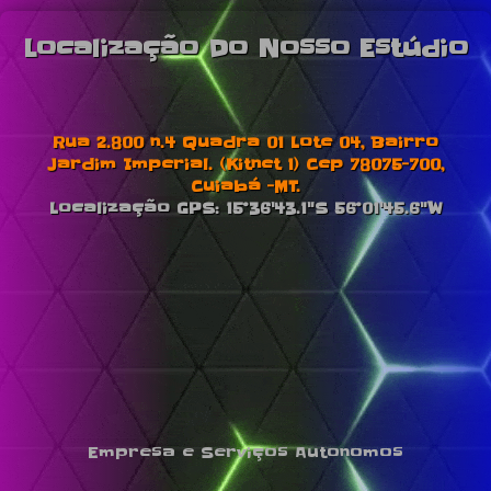
Localização Do Nosso Estúdio
Rua 2.800 n.4 Quadra 01 Lote 04, Bairro
Jardim Imperial. (Kitnet 1) Cep 78075-700,
Cuiabá -MT.
Localização GPS: 15°36'43.1"S 56°01'45.6"W
Empresa e Serviços Autonomos