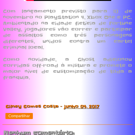
Com lançamento previsto para 10 de
novembro no PlayStation 4, Xbox One e PC.
Ambientado na cidade fictícia de Fortune
Valley, jogadores vão correr e participar
de assaltos como três personagens
diferentes, unidos contra um cartel
criminal local.
Como novidade, a Ghost adicionou
corridas off-road à mistura e promete o
maior nível de customização de toda a
franquia.
Gilney Gomes Costa
-
junho 04, 2017
Compartilhar
Nenhum comentário: