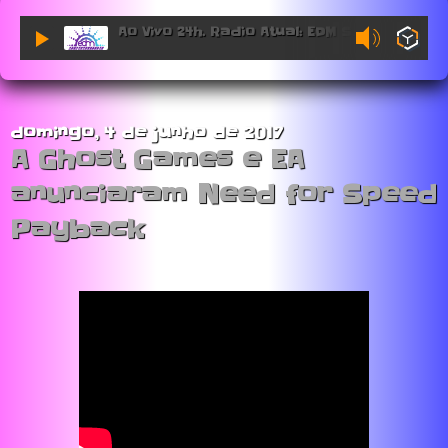
Ao Vivo 24h. Radio Atual: EDM Sessions.
domingo, 4 de junho de 2017
A Ghost Games e EA
anunciaram Need for Speed
Payback