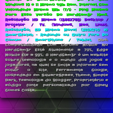
Windows 10 e 11 Minimo 4gb Ram.
Internet Com
Velocidade Minima 1Mb (T/1) - Ping Maximo
Para Essa Versão Do HardGam3r 10ms.
Resolução HD Minima (1366X768) Desktop /
Projetor / TV. (Windows, Mac, Linux).
Resolução; SD Minima Movel (320X240 H)
SmartWatch - Redondo ou Outro Fora Do
Comum / SmartPhone / Tablet.
Obs:
Compatibilidade Com Chrome Mobile No
HardGam3r Está Atualmente a 70%, Edge
Mobile Etc a 99%. © HardGam3r é um website
sobre tecnologia e o mundo dos jogos e
jogadores, na qual se limita a informar sem
poluir o site. Ferramenta Google,
Hospedado em SquareSpace, Theme; Simple
Dark, Tecnologia do Blogger, Proprietário e
código fonte personalizado por Gilney
Gomes Costa.