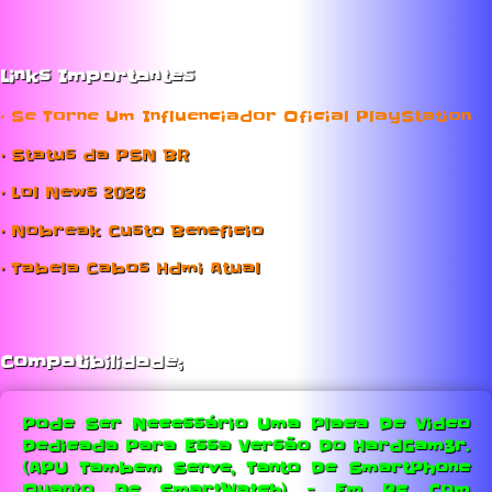
Links Importantes
• Se Torne Um Influenciador Oficial PlayStation
• Status da PSN BR
• Lol News 2026
• Nobreak Custo Beneficio
• Tabela Cabos Hdmi Atual
Compatibilidade;
Pode Ser Necessário Uma Placa De Video
Dedicada Para Essa Versão Do HardGam3r.
(APU Tambem Serve, Tanto De SmartPhone
Quanto De SmartWatch) - Em Pc Com