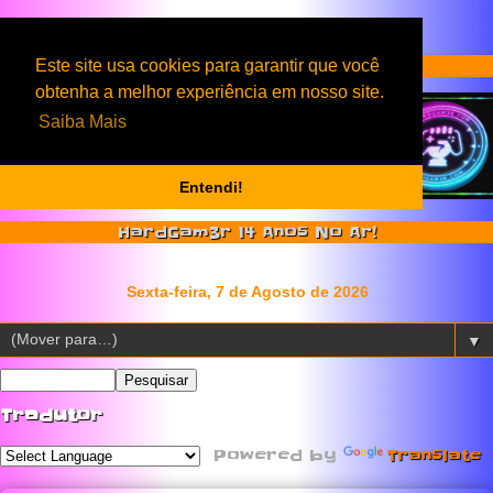
Serviços & Produtos HardGam3r
Este site usa cookies para garantir que você
obtenha a melhor experiência em nosso site.
Saiba Mais
Entendi!
HardGam3r 14 Anos No Ar!
▼
Tradutor
Powered by
Translate