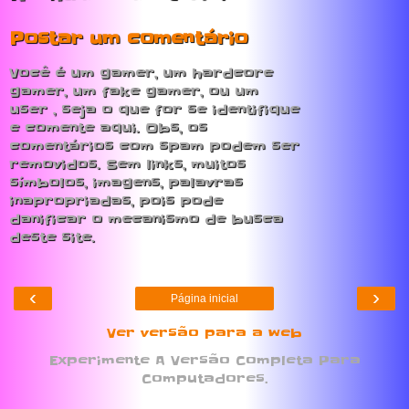
Postar um comentário
Você é um gamer, um hardcore
gamer, um fake gamer, ou um
user , seja o que for se identifique
e comente aqui. Obs, os
comentários com spam podem ser
removidos. Sem links, muitos
símbolos, imagens, palavras
inapropriadas, pois pode
danificar o mecanismo de busca
deste site.
‹
›
Página inicial
Ver versão para a web
Experimente A Versão Completa Para
Computadores.