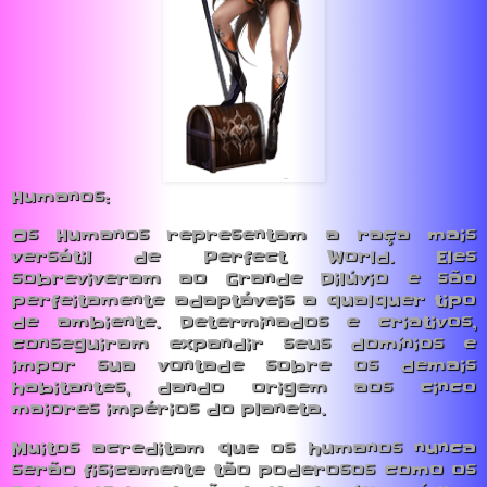
Humanos:
Os Humanos representam a raça mais
versátil de Perfect World. Eles
sobreviveram ao Grande Dilúvio e são
perfeitamente adaptáveis a qualquer tipo
de ambiente. Determinados e criativos,
conseguiram expandir seus domínios e
impor sua vontade sobre os demais
habitantes, dando origem aos cinco
maiores impérios do planeta.
Muitos acreditam que os humanos nunca
serão fisicamente tão poderosos como os