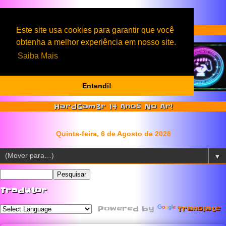
Serviços & Produtos HardGam3r
Este site usa cookies para garantir que você
obtenha a melhor experiência em nosso site.
Saiba Mais
Entendi!
HardGam3r 14 Anos No Ar!
▼
Tradutor
Powered by
Translate