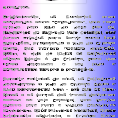
Sombrios:
Originalmente, os Sombrios eram
conhecidos como “Ceifadores”, uma raça
criada pelo filho do deus Pan Gu.
Habitantes do sagrado Vale Celestial, eles
foram criados para servir como seus
guardiões, protegendo a vida da Criança
Divina, que morava naquela dimensão.
Assim, a vida de todos os ceifadores
estava ligada à da Criança, para que
nunca deixassem o seu lado e
continuassem sempre a protegê-la.
Durante centenas de anos, os Ceifadores
defenderam a vida da Criança Divina e
tudo permaneceu bem - até que os Sem-
Almas e as forças das trevas ganharam
acesso ao Vale Celestial. Uma terrível
guerra teve início e muitos Ceifadores
tombaram. Após inúmeras batalhas, quase
totalmente esgotada, a Criança Divina