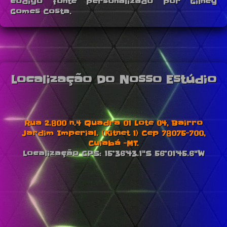
código fonte personalizado por Gilney
Gomes Costa.
Localização Do Nosso Estúdio
Rua 2.800 n.4 Quadra 01 Lote 04, Bairro
Jardim Imperial. (Kitnet 1) Cep 78075-700,
Cuiabá -MT.
Localização GPS: 15°36'43.1"S 56°01'45.6"W