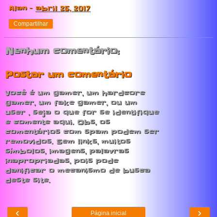
Alan
-
abril 25, 2017
Compartilhar
Nenhum comentário:
Postar um comentário
Você é um gamer, um hardcore
gamer, um fake gamer, ou um
user , seja o que for se identifique
e comente aqui. Obs, os
comentários com spam podem ser
removidos. Sem links, muitos
símbolos, imagens, palavras
inapropriadas, pois pode
danificar o mecanismo de busca
deste site.
‹
›
Página inicial