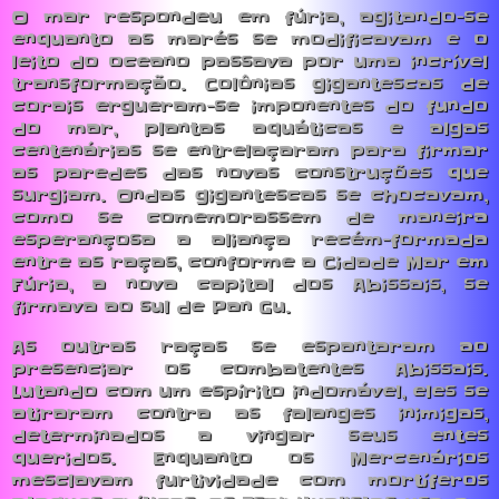
O mar respondeu em fúria, agitando-se
enquanto as marés se modificavam e o
leito do oceano passava por uma incrível
transformação. Colônias gigantescas de
corais ergueram-se imponentes do fundo
do mar, plantas aquáticas e algas
centenárias se entrelaçaram para firmar
as paredes das novas construções que
surgiam. Ondas gigantescas se chocavam,
como se comemorassem de maneira
esperançosa a aliança recém-formada
entre as raças, conforme a Cidade Mar em
Fúria, a nova capital dos Abissais, se
firmava ao sul de Pan Gu.
As outras raças se espantaram ao
presenciar os combatentes Abissais.
Lutando com um espírito indomável, eles se
atiraram contra as falanges inimigas,
determinados a vingar seus entes
queridos. Enquanto os Mercenários
mesclavam furtividade com mortíferos