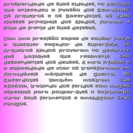
prosperidade de suas cidades, no período
que antecedeu a invasão dos Sem-Almas.
Os Arqueiros e os Sacerdotes, as duas
classes principais dos Alados, formam a
linha de frente de suas defesas.
Com uma precisão capaz de causar inveja
a qualquer caçador da superfície, os
Arqueiros Alados provaram no decorrer
das batalhas que realmente são
descendentes dos deuses. A mira infalível e
a capacidade de voar os transformam em
formidáveis máquinas de guerra. Os
Sacerdotes também mostram sua
eficácia, tratando dos feridos com magias
especiais para poupar-lhes o sofrimento,
curar seus ferimentos e amaldiçoar seus
inimigos.