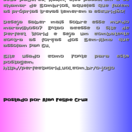
chamar de Sombrios, aqueles que fazem
as próprias trevas temerem a escuridão!
Deseja saber mais sobre esse mundo
maravilhoso? Entao acesse o site de
Perfect World e seja um combatente
contra as forças dos Sem-Alma que
assolam Pan Gu.
Site usado como Fonte para esta
postagem:
http://perfectworld.uol.com.br/o-jogo
Postado por Alan Felipe Cruz