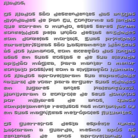
Alados:
Os Alados são descendentes das antigas
divindades de Pan Gu. Conforme as lendas
que correm o mundo, estes seres foram
concebidos pela união destas entidades
com donzelas mortais. Suas principais
características são basicamente idênticas
às dos humanos, com exceção das longas
asas em suas costas e de sua elevada
aptidão mágica. Para manter o menor
contato possível com a civilização humana,
os Alados aproveitaram sua capacidade
natural de voar para erguer suas cidades
em lugares antes inalcançáveis.
Mantiveram o controle de seus domínios
por milhares de anos, quase
completamente reclusos nas montanhas ou
em suas magníficas metrópoles flutuantes.
Os guerreiros desta espécie nunca
baixaram a guarda, mesmo após as
centenas de anos aproveitando a