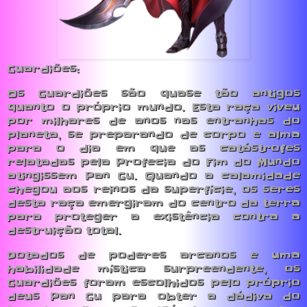
Guardiões:
Os Guardiões são quase tão antigos
quanto o próprio mundo. Esta raça viveu
por milhares de anos nas entranhas do
planeta, se preparando de corpo e alma
para o dia em que as catástrofes
relatadas pela Profecia do Fim do Mundo
atingissem Pan Gu. Quando a calamidade
chegou aos reinos da superfície, os seres
desta raça emergiram do centro da terra
para proteger a existência contra a
destruição total.
Dotados de poderes arcanos e uma
habilidade mística surpreendente, os
Guardiões foram escolhidos pelo próprio
deus Pan Gu para obter a dádiva do