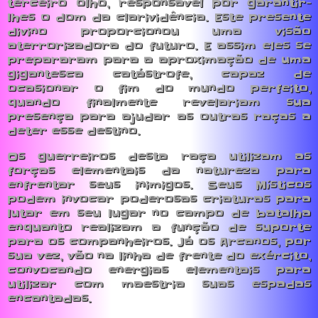
terceiro olho, responsável por garantir-
lhes o dom da clarividência. Este presente
divino proporcionou uma visão
aterrorizadora do futuro. E assim eles se
prepararam para a aproximação de uma
gigantesca catástrofe, capaz de
ocasionar o fim do mundo perfeito,
quando finalmente revelariam sua
presença para ajudar as outras raças a
deter esse destino.
Os guerreiros desta raça utilizam as
forças elementais da natureza para
enfrentar seus inimigos. Seus Místicos
podem invocar poderosas criaturas para
lutar em seu lugar no campo de batalha
enquanto realizam a função de suporte
para os companheiros. Já os Arcanos, por
sua vez, vão na linha de frente do exército,
convocando energias elementais para
utilizar com maestria suas espadas
encantadas.