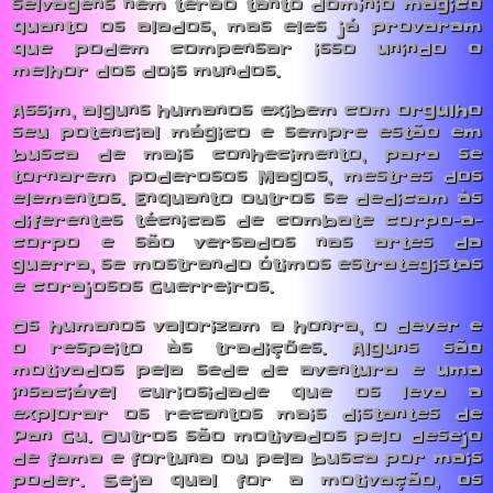
selvagens nem terão tanto domínio mágico
quanto os alados, mas eles já provaram
que podem compensar isso unindo o
melhor dos dois mundos.
Assim, alguns humanos exibem com orgulho
seu potencial mágico e sempre estão em
busca de mais conhecimento, para se
tornarem poderosos Magos, mestres dos
elementos. Enquanto outros se dedicam às
diferentes técnicas de combate corpo-a-
corpo e são versados nas artes da
guerra, se mostrando ótimos estrategistas
e corajosos Guerreiros.
Os humanos valorizam a honra, o dever e
o respeito às tradições. Alguns são
motivados pela sede de aventura e uma
insaciável curiosidade que os leva a
explorar os recantos mais distantes de
Pan Gu. Outros são motivados pelo desejo
de fama e fortuna ou pela busca por mais
poder. Seja qual for a motivação, os