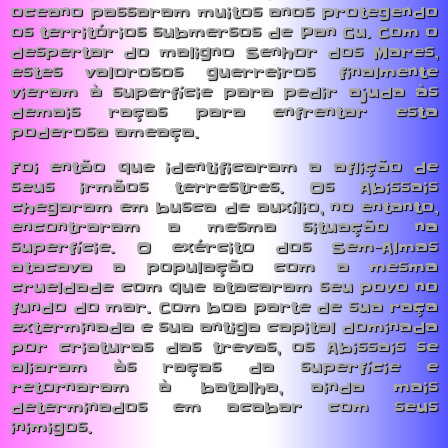
oceano passaram muitos anos protegendo
os territórios submersos de Pan Gu. Com o
despertar do maligno Senhor dos Mares,
estes valorosos guerreiros finalmente
vieram à superfície para pedir ajuda às
demais raças para enfrentar esta
poderosa ameaça.
Foi então que identificaram a aflição de
seus irmãos terrestres. Os Abissais
chegaram em busca de auxílio, no entanto,
encontraram a mesma situação na
superfície. O exército dos Sem-Almas
atacava a população com a mesma
crueldade com que atacaram seu povo no
fundo do mar. Com boa parte de sua raça
exterminada e sua antiga capital dominada
por criaturas das trevas, os Abissais se
aliaram às raças da superfície e
retornaram à batalha, ainda mais
determinados em acabar com seus
inimigos.