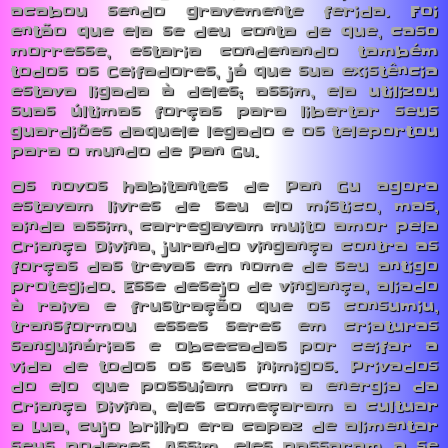
acabou sendo gravemente ferida. Foi
então que ela se deu conta de que, caso
morresse, estaria condenando também
todos os Ceifadores, já que sua existência
estava ligada à deles; assim, ela utilizou
suas últimas forças para libertar seus
guardiões daquele legado e os teleportou
para o mundo de Pan Gu.
Os novos habitantes de Pan Gu agora
estavam livres de seu elo místico, mas,
ainda assim, carregavam muito amor pela
Criança Divina, jurando vingança contra as
forças das trevas em nome de seu antigo
protegido. Esse desejo de vingança, aliado
à raiva e frustração que os consumiu,
transformou esses seres em criaturas
sanguinárias e obcecadas por ceifar a
vida de todos os seus inimigos. Privados
do elo que possuíam com a energia da
Criança Divina, eles começaram a cultuar
a Lua, cujo brilho era capaz de alimentar
seus poderes. Assim, eles passaram a se