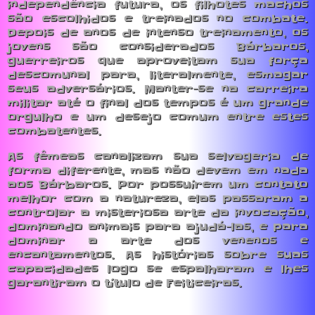
independência futura, os filhotes machos
são escolhidos e treinados no combate.
Depois de anos de intenso treinamento, os
jovens são considerados Bárbaros,
guerreiros que aproveitam sua força
descomunal para, literalmente, esmagar
seus adversários. Manter-se na carreira
militar até o final dos tempos é um grande
orgulho e um desejo comum entre estes
combatentes.
As fêmeas canalizam sua selvageria de
forma diferente, mas não devem em nada
aos Bárbaros. Por possuírem um contato
melhor com a natureza, elas passaram a
controlar a misteriosa arte da invocação,
dominando animais para ajudá-las, e para
dominar a arte dos venenos e
encantamentos. As histórias sobre suas
capacidades logo se espalharam e lhes
garantiram o título de Feiticeiras.