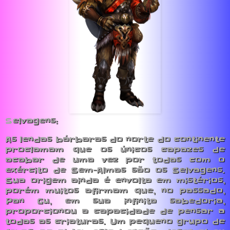
S
elvagens:
As lendas bárbaras do norte do continente
proclamam que os únicos capazes de
acabar de uma vez por todas com o
exército de Sem-Almas são os Selvagens.
Sua origem ainda é envolta em mistérios,
porém muitos afirmam que, no passado,
Pan Gu, em sua infinita sabedoria,
proporcionou a capacidade de pensar a
todas as criaturas. Um pequeno grupo de