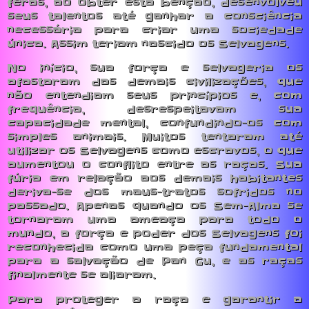
feras, ao obter esta benção, desenvolveu
seus talentos até ganhar a consciência
necessária para criar uma sociedade
única. Assim teriam nascido os Selvagens.
No início, sua força e selvageria os
afastaram das demais civilizações, que
não entendiam seus princípios e, com
frequência, desrespeitavam sua
capacidade mental, confundindo-os com
simples animais. Muitos tentaram até
utilizar os Selvagens como escravos, o que
aumentou o conflito entre as raças. Sua
fúria em relação aos demais habitantes
deriva-se dos maus-tratos sofridos no
passado. Apenas quando os Sem-Alma se
tornaram uma ameaça para todo o
mundo, a força e poder dos Selvagens foi
reconhecida como uma peça fundamental
para a salvação de Pan Gu, e as raças
finalmente se aliaram.
Para proteger a raça e garantir a