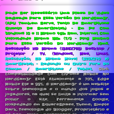
Pode Ser Necessário Uma Placa De Video
Dedicada Para Essa Versão Do HardGam3r.
(APU Tambem Serve, Tanto De SmartPhone
Quanto De SmartWatch) - Em Pc Com
Windows 10 e 11 Minimo 4gb Ram.
Internet Com
Velocidade Minima 1Mb (T/1) - Ping Maximo
Para Essa Versão Do HardGam3r 10ms.
Resolução HD Minima (1366X768) Desktop /
Projetor / TV. (Windows, Mac, Linux).
Resolução; SD Minima Movel (320X240 H)
SmartWatch - Redondo ou Outro Fora Do
Comum / SmartPhone / Tablet.
Obs:
Compatibilidade Com Chrome Mobile No
HardGam3r Está Atualmente a 70%, Edge
Mobile Etc a 99%. © HardGam3r é um website
sobre tecnologia e o mundo dos jogos e
jogadores, na qual se limita a informar sem
poluir o site. Ferramenta Google,
Hospedado em SquareSpace, Theme; Simple
Dark, Tecnologia do Blogger, Proprietário e