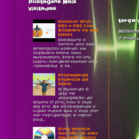
Postagens Mais
Visitadas
terça-
Resolver Drift
PS4 e PS5 Com
Software ou Hall
Mesma 
Effect
e mun
Recalibre o
centro dos seus
analogicos usando um
software online semi-
automatico. Entre no link
https://hardwaretester.com
/gamepad e ta...
Propaganda
Enganosa Da
Apple
O Absurdo é
dito na
divulgação do
iphone 17 pro, com o chip
a19 pro. Na propaganda o
video indica que o chip por
ser refrigerado a vapor
pod...
Sony anuncia
que não vai mais
fabricar discos