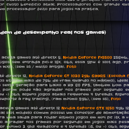
hor custo beneficio atual. Processadores com grande qua
m processador feito para jogos na pratica.
ordem de desempenho real nos games)
s, aceita games até directx 9.
Nvidia GeForce Fx5500
256mb, 
gos sem entrada pci-e 16x. obs; essa gpu é slot agp. p
.xp), (sem sli / muito antiga).
Foto
té directx 12,
Nvidia GeForce GT 1030 2gb GDDR5 (Escolha C
jogos utilizam mais de 7gb de vram quando no máximo), i
a sexta geração para baixo a HD 60 FPS, tambem bom pa
cio, porém pode não agradar nos frames por segundo e
 ou +) obs; alguns jogos atuais requerem 4 threads. Algu
uporte à ray tracing), (ram mínimo 8gb), (sem sli),
Foto
, aceita games até directx 12
Nvidia GeForce GTX 1650
4gb 12
ual slot modelo comum possui um conector de alimentação 
 uma saída para rodar últimos jogos em mini pc itx, a 
o agradar nos frames por segundo em jogos mais pes
r mínimo 3 ghz quadcore e 4 threads (i5, ou +) obs; alg