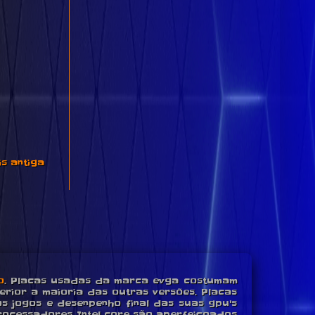
s antiga
o
. Placas usadas da marca evga costumam
rior a maioria das outras versões. Placas
s jogos e desenpenho final das suas gpu's
rocessadores Intel core são aperfeiçoados