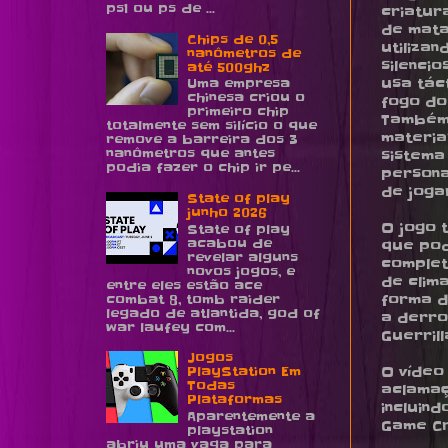
ps1 ou ps de ...
criatur
de mata
Chips de 0,5
utiliza
nanômetros de
silencio
até 500ghz
usa tác
Uma empresa
chinesa criou o
fogo do
primeiro chip
Também 
totalmente sem silício o que
materia
remove a barreira dos 3
nanômetros que antes
sistema
podia fazer o chip ir pe...
persona
de jogar
State of play
junho 2026
O jogo 
State of play
acabou de
que pod
revelar alguns
complet
novos jogos, e
de clim
entre eles estão ace
combat 8, tomb raider
forma d
legado de atlantida, god of
a derro
war laufey com...
Guerril
Jogos
O vídeo
PlayStation Em
Todas
aclamaç
Plataformas
incluind
Aparentemente a
Game Cr
playstation
abriu uma vaga para