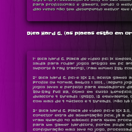
para profissionais e gamers, sendo o mel
das vezes não tem desenpenho melhor que u
Dica Hard G. (as placas estão em 
1º Dica hard G. Placa de vídeo pci 1x simple
saída para rodar jogos antigos em pc anti
suporte à ray tracing), (ram minimo 2gb com w
2º Dica hard G. pci-e 16x 2.0, aceita games a
Profile ou normal, ambos 1 slot , (alguns 
jogos leves e perfeito para emuladores d
Blu-Ray Full HD, ótimo em custo benefi
dualcore 4 threads (g4560, i3 equivalente,
com mais de 4 núcleos e 4 threads. (não há s
3º Dica hard G. Placa de vídeo pci-e 16x 3.0
conector extra de alimentação pcie, já a d
vram quando no máximo) para quem procura
para um gamer hardcore, porém pode nã
configuração mais leve no jogo, processado