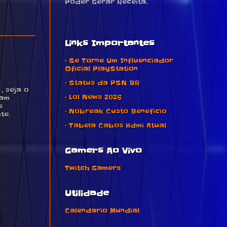
Poder Gerar Receita.
Links Importantes
• Se Torne Um Influenciador
Oficial PlayStation
• Status da PSN BR
 seja o
• Lol News 2026
pam
s
• Nobreak Custo Beneficio
te.
• Tabela Cabos Hdmi Atual
Gamers Ao Vivo
Twitch Gamers
Utilidade
Calendario Mundial