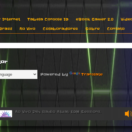
 Internet
Tabela Console ID
eBook Gamer 2.0
Víde
rasil
Ao Vivo
Colaboradores
Sobre
Contato
tor
Powered by
Translate
Ao Vivo 24h. Radio Atual: EDM Sessions.