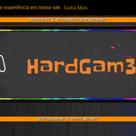
or experiência em nosso site.
Saiba Mais
Serviços & Produtos HardGam3r
HardGam3r 14 Anos No Ar!