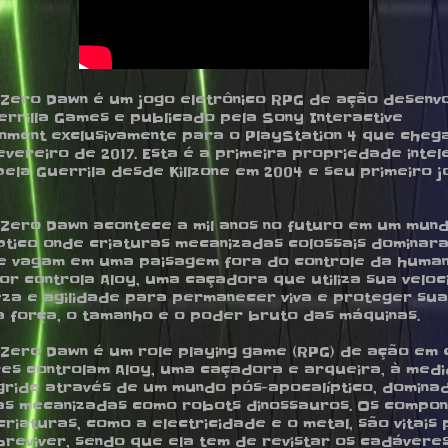
 Zero Dawn é um jogo eletrônico RPG de ação desenvo
errilla Games e publicado pela Sony Interactive
inment exclusivamente para o PlayStation 4 que cheg
evereiro de 2017. Esta é a primeira propriedade intel
pela Guerrila desde Killzone em 2004 e seu primeiro 
 Zero Dawn acontece a mil anos no futuro em um mun
ptico onde criaturas mecanizadas colossais dominar
e vagam em uma paisagem fora do controle da human
or controla Aloy, uma caçadora que utiliza sua veloc
za e agilidade para permanecer viva e proteger sua
a força, o tamanho e o poder bruto das máquinas.
 Zero Dawn é um role playing game (RPG) de ação em 
es controlam Aloy, uma caçadora e arqueira, à med
gride através de um mundo pós-apocalíptico, domina
as mecanizadas como robots dinossauros. Os compon
criaturas, como a electricidade e o metal, são vitais
breviver, sendo que ela tem de revistar os cadávere