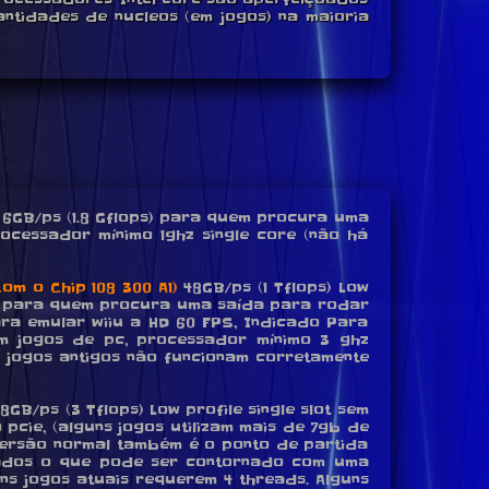
ntidades de nucleos (em jogos) na maioria
6GB/ps (1.8 Gflops) para quem procura uma
rocessador mínimo 1ghz single core (não há
om o Chip 108 300 A1)
48GB/ps (1 Tflops) Low
deal para quem procura uma saída para rodar
ra emular wiiu a HD 60 FPS, Indicado Para
m jogos de pc, processador mínimo 3 ghz
ns jogos antigos não funcionam corretamente
8GB/ps (3 Tflops) Low profile single slot sem
pcie, (alguns jogos utilizam mais de 7gb de
versão normal também é o ponto de partida
ados o que pode ser contornado com uma
uns jogos atuais requerem 4 threads. Alguns