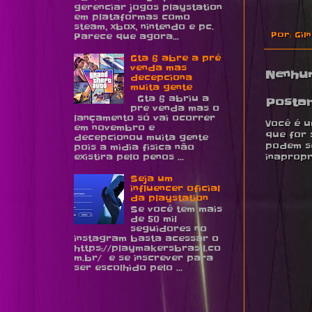
gerenciar jogos playstation
em plataformas como
steam, xbox, nintendo e pc.
Por:
Gil
Parece que agora...
Gta 6 abre a pré
venda mas
Nenhu
decepciona
muita gente
Gta 6 abriu a
Posta
pre venda mas o
lançamento só vai ocorrer
Você é u
em novembro e
que for 
decepcionou muita gente
podem se
pois a midia fisica não
existira pelo penos ...
inapropr
Seja um
influencer oficial
da playstation
Se você tem mais
de 50 mil
seguidores no
instagram basta acessar o
https://playmakersbrasil.co
m.br/ e se inscrever para
ser escolhido pelo ...