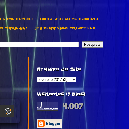
o Game Portátil
Limite Gráfico do Passado
© CopyRight
Jogos,Apps,Musica,Livros HG
Arquivo do Site
Visitantes (7 Dias)
4,007