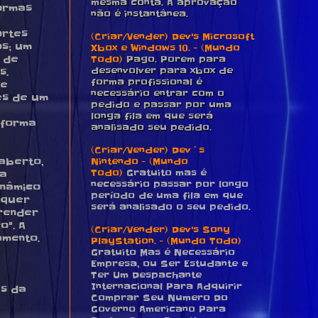
mesma conta. A aprovação
ormas
não é instantânea.
ortes
(Criar/Vender) Dev's Microsoft
os; um
Xbox e Windows 10. - (Mundo
Todo)
Pago. Porem para
 de
desenvolver para xbox de
s.
forma profissional é
de
necessário entrar com o
és de um
pedido e passar por uma
longa fila em que será
 forma
analisado seu pedido.
(Criar/Vender) Dev´s
Nintendo - (Mundo
 aberto,
Todo)
Gratuito mas é
 a
necessário passar por longo
inâmico
período de uma fila em que
lquer
será analisado o seu pedido.
prender
o". A
(Criar/Vender) Dev's Sony
amento.
PlayStation. - (Mundo Todo)
Gratuito Mas é Necessário
Empresa, ou Ser Estudante e
Ter Um Despachante
Internacional Para Adquirir
es da
Comprar Seu Numero Do
Governo Americano Para