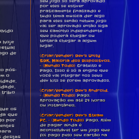
seu jogo só será aprovado
por eles se estiver
praticamente finalizado e
tudo tema musica der algo
para eles senão nehum jogo
vai ser aprovado então siga
seu caminho independente
lvido
que poderá chegar ou
tentará chegar a algum
a hoje
lugar.
ectual
jogo de
(Criar/Vender) Dev's Unity
SDK, Maioria dos Dispositivos.
- (Mundo Todo)
Gratuito e
do pós-
Pago. Isso é só a engine que
você vai integrar nos seus
am o
dev kits se forem aprovados.
idade.
idade,
(Criar/Vender) Dev's Android.
 tribo
- (Mundo Todo)
Pago.
Aprovação em até 24 horas
ou instantâneo.
que os
ida que
(Criar/Vender) Dev's Steam
PC. - (Mundo Todo)
Pago. Além
do por
de pagar ainda é
entes
aconselhável ter um jogo que
 para
foi pago pelo seu cartão na
s destas