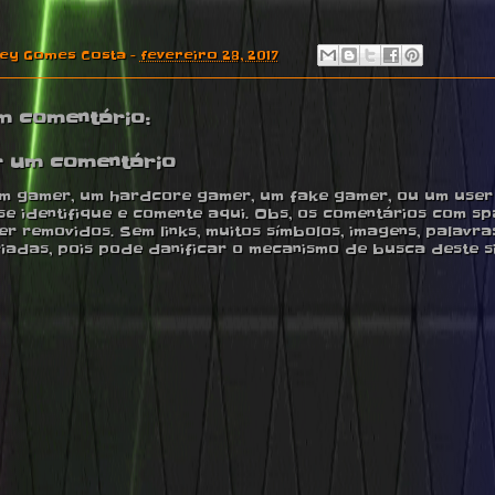
ney Gomes Costa
-
fevereiro 28, 2017
m comentário:
r um comentário
m gamer, um hardcore gamer, um fake gamer, ou um user ,
se identifique e comente aqui. Obs, os comentários com s
r removidos. Sem links, muitos símbolos, imagens, palavra
iadas, pois pode danificar o mecanismo de busca deste si