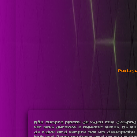
Postage
Não compre placas de video com dissipado
ser mais duraveis e aquecer menos. Os mo
de video amd sempre tem um desenpenho in
high end. Processadores amd em sua maior