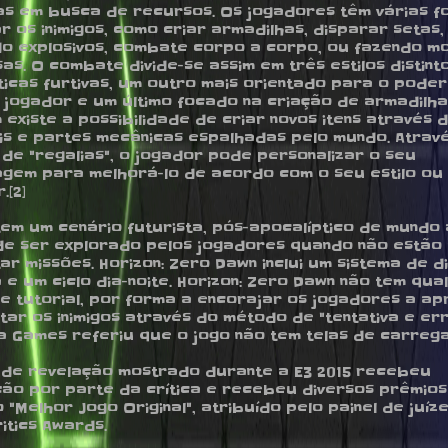
as em busca de recursos. Os jogadores têm várias f
r os inimigos, como criar armadilhas, disparar setas,
ndo explosivos, combate corpo a corpo, ou fazendo m
sas. O combate divide-se assim em três estilos distint
ticas furtivas, um outro mais orientado para o poder
 jogador e um último focado na criação de armadilha
existe a possibilidade de criar novos itens através 
is e partes mecânicas espalhadas pelo mundo. Atrav
 de "regalias", o jogador pode personalizar o seu
gem para melhorá-lo de acordo com o seu estilo ou
.[2]
tem um cenário futurista, pós-apocalíptico de mundo
e ser explorado pelos jogadores quando não estão
ar missões. Horizon: Zero Dawn inclui um sistema de d
a e um ciclo dia-noite. Horizon: Zero Dawn não tem qua
e tutorial, por forma a encorajar os jogadores a a
tar os inimigos através do método de "tentativa e err
la Games referiu que o jogo não tem telas de carreg
 de revelação mostrado durante a E3 2015 recebeu
ão por parte da crítica e recebeu diversos prêmios
o "Melhor Jogo Original", atribuído pelo painel de juíz
itics Awards.