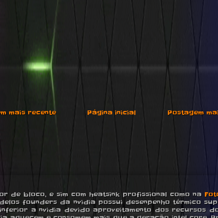
m mais recente
Página inicial
Postagem mai
r de bloco, e sim com heatsink profissional como na
Fot
delos founders da nvidia possui desenpenho térmico supe
ferior a nvidia devido aproveitamento dos recursos do
ia aquecem e consomem mais que a geração intel core. P