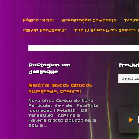
Página inicial
Visualização Compacta
Testar
eShop HardGam3r
Top 10 YouTubers Gamers B
Postagem em
Tradu
destaque
Matéria Discos Opticos
Atualizada, Confira!
Novo Disco Optico de Nano
Particulas de + de 1 PetaByte
(correção 1 PetaBit) = 125
TeraBytes Confira a
materia Discos Opticos Feita
Sob a ...