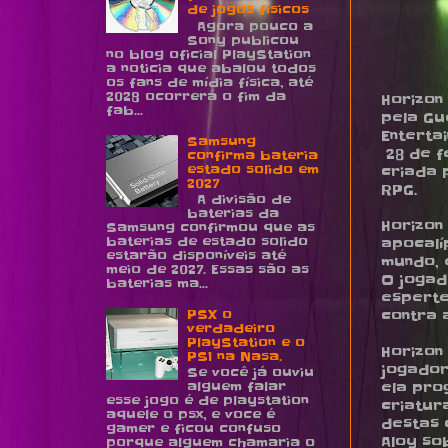
de jogos físicos
Agora pouco a
Sony publicou
no blog oficial PlayStation
a noticia que abalou todos
os fans de mídia física, até
2028 ocorrerá o fim da
Horizon
fab...
pela Gu
Enterta
Samsung
28 de f
confirma bateria
estado solido em
criada 
2027
RPG.
A divisão de
baterias da
Horizon
Samsung confirmou que as
baterias de estado solido
apocalí
estarão disponíveis até
mundo, 
meio de 2027. Essas são as
O jogad
baterias ma...
esperte
PSX o
contra 
verdadeiro
PlayStation e o
Horizon
PS1 na Nasa.
jogador
Se você já ouviu
alguem falar
ela pro
esse jogo é de playstation
criatur
aquele o psx, e voce é
destas 
gamer e ficou confuso
Aloy so
porque alguem chamaria o