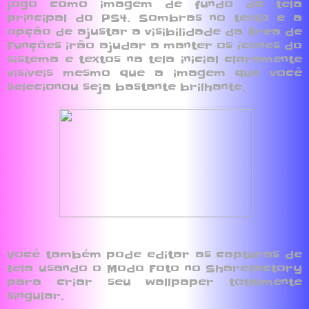
jogo como imagem de fundo da tela
principal do PS4. Sombras no texto e a
opção de ajustar a visibilidade da Área de
Funções irão ajudar a manter os ícones do
sistema e textos na tela inicial claramente
visíveis mesmo que a imagem que você
selecionou seja bastante brilhante.
Você também pode editar as capturas de
tela usando o Modo Foto no Sharefactory
para criar seu wallpaper totalmente
singular.