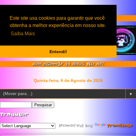
Serviços & Produtos HardGam3r
Este site usa cookies para garantir que você
obtenha a melhor experiência em nosso site.
Saiba Mais
Entendi!
HardGam3r 14 Anos No Ar!
▼
Tradutor
Powered by
Translate