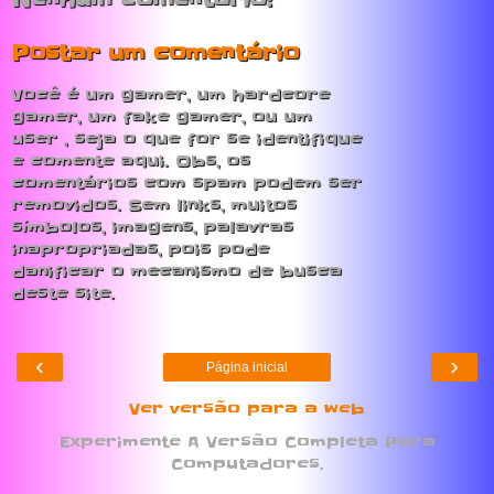
Postar um comentário
Você é um gamer, um hardcore
gamer, um fake gamer, ou um
user , seja o que for se identifique
e comente aqui. Obs, os
comentários com spam podem ser
removidos. Sem links, muitos
símbolos, imagens, palavras
inapropriadas, pois pode
danificar o mecanismo de busca
deste site.
‹
›
Página inicial
Ver versão para a web
Experimente A Versão Completa Para
Computadores.