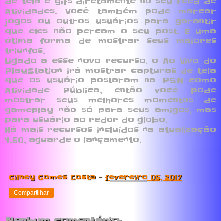
de tela e gifs diretamente no seu Feed de
Atividades. Você também pode marcar
jogos ou outros usuários para garantir
que eles não percam o seu post. É uma
ótima forma de mostrar seus maiores
triunfos.
Ligado a esse novo recurso, o Ao Vivo do
PlayStation irá mostrar capturas de tela
que os usuário postaram na PSN como
Atividade Pública, então você pode
mostrar seus melhores momentos de
gameplay não só para seus amigos, mas
para usuário ao redor do globo.
Há mais recursos incluídos na atualização
4.50, aguarde o lançamento.
Gilney Gomes Costa
-
fevereiro 05, 2017
Compartilhar
Nenhum comentário: