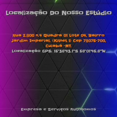
Localização Do Nosso Estúdio
Rua 2.800 n.4 Quadra 01 Lote 04, Bairro
Jardim Imperial. (Kitnet 1) Cep 78075-700,
Cuiabá -MT.
Localização GPS: 15°36'43.1"S 56°01'45.6"W
Empresa e Serviços Autonomos