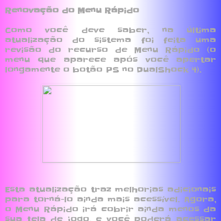
Renovação do Menu Rápido
Como você deve saber, na última
atualização do sistema foi feita uma
revisão do recurso de Menu Rápido (o
menu que aparece após você apertar
longamente o botão PS no DualShock 4).
Esta atualização traz melhorias adicionais
para torná-lo ainda mais acessível. Agora,
o Menu Rápido irá cobrir ainda menos da
sua tela de jogo, e você poderá acessar