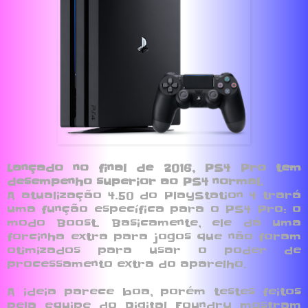
Lançado no final de 2016, PS4 Pro tem
desempenho superior ao PS4 normal.
A atualização 4.50 do PlayStation 4 trará
uma função específica para o PS4 Pro: o
modo Boost. Basicamente, ele dá uma
forcinha extra para jogos que não foram
otimizados para usar o poder de
processamento extra do aparelho.
A ideia parece boa, porém testes feitos
pela equipe do Digital Foundry mostram