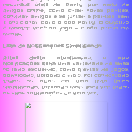
recursos úteis de Party por meio de
Amigos Online, como criar novas parties,
convidar amigos e se juntar a parties, sem
transicionar para o app Party. O objetivo
é manter você no jogo — e não preso em
menus.
Lista de Notificações Simplificada
Antes desta atualização, o app
Notificações tinha uma variedade de abas
no lado esquerdo, como Alertas de Jogos,
Downloads, Uploads e mais. Foi condensado
todas as abas em uma lista única
simplificada, tornando mais fácil ver todas
as suas notificações de uma vez.