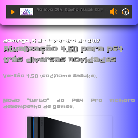
Ao Vivo 24h. Radio Atual: EDM Sessions.
domingo, 5 de fevereiro de 2017
Atualização 4.50 para ps4
trás diversas novidades
Versão 4.50 (codinome sasuke).
Modo "turbo" do PS4 Pro melhora
desempenho de games.