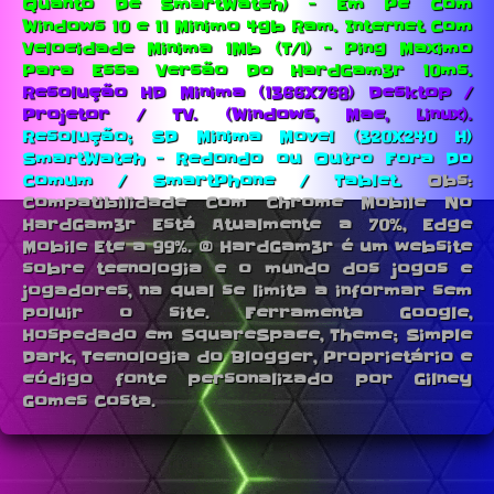
Quanto De SmartWatch) - Em Pc Com
Windows 10 e 11 Minimo 4gb Ram.
Internet Com
Velocidade Minima 1Mb (T/1) - Ping Maximo
Para Essa Versão Do HardGam3r 10ms.
Resolução HD Minima (1366X768) Desktop /
Projetor / TV. (Windows, Mac, Linux).
Resolução; SD Minima Movel (320X240 H)
SmartWatch - Redondo ou Outro Fora Do
Comum / SmartPhone / Tablet.
Obs:
Compatibilidade Com Chrome Mobile No
HardGam3r Está Atualmente a 70%, Edge
Mobile Etc a 99%. © HardGam3r é um website
sobre tecnologia e o mundo dos jogos e
jogadores, na qual se limita a informar sem
poluir o site. Ferramenta Google,
Hospedado em SquareSpace, Theme; Simple
Dark, Tecnologia do Blogger, Proprietário e
código fonte personalizado por Gilney
Gomes Costa.