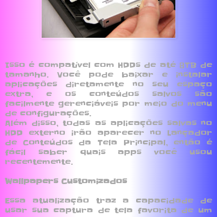
Isso é compatível com HDDs de até 8TB de
tamanho. Você pode baixar e instalar
aplicações diretamente no seu espaço
extra, e os conteúdos salvos são
facilmente gerenciáveis por meio do menu
de configurações.
Além disso, todas as aplicações salvas no
HDD externo irão aparecer no Lançador
de Conteúdos da Tela Principal, então é
fácil saber quais apps você usou
recentemente.
Wallpapers Customizados
Essa atualização traz a capacidade de
usar sua captura de tela favorita de um