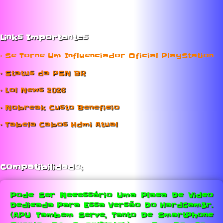
Links Importantes
• Se Torne Um Influenciador Oficial PlayStation
• Status da PSN BR
• Lol News 2026
• Nobreak Custo Beneficio
• Tabela Cabos Hdmi Atual
Compatibilidade;
Pode Ser Necessário Uma Placa De Video
Dedicada Para Essa Versão Do HardGam3r.
(APU Tambem Serve, Tanto De SmartPhone