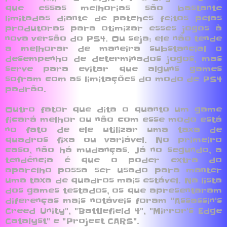
que essas melhorias são bastante
limitadas diante de patches feitos pelas
produtoras para otimizar esses jogos à
nova versão do PS4. Ou seja: ele não tende
a melhorar de maneira substancial o
desempenho de determinados jogos, mas
serve para evitar que alguns games
sofram com as limitações do modo de PS4
padrão.
Outro fator que dita o quanto um game
ficará melhor ou não com esse modo está
no fato de ele utilizar uma taxa de
quadros fixa ou variável. No primeiro
caso, não há mudanças. Já no segundo, a
tendência é que o poder extra do
aparelho possa ser usado para manter
uma taxa de quadros mais estável. Na lista
dos games testados, os que apresentaram
diferenças mais notáveis foram "Assassin's
Creed Unity", "Battlefield 4", "Mirror's Edge
Catalyst" e "Project CARS".