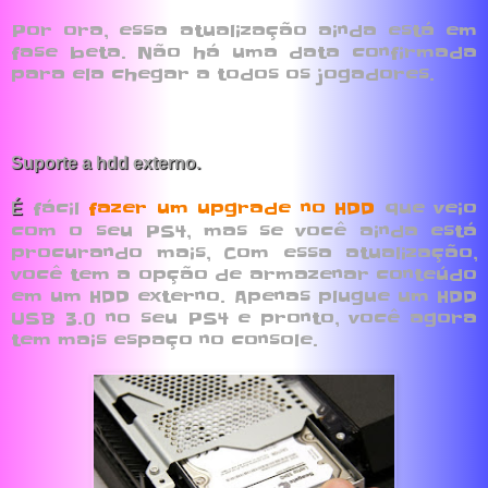
Por ora, essa atualização ainda está em
fase beta. Não há uma data confirmada
para ela chegar a todos os jogadores.
Suporte a hdd externo.
fácil
fazer um upgrade no HDD
que veio
É
com o seu PS4, mas se você ainda está
procurando mais, Com essa atualização,
você tem a opção de armazenar conteúdo
em um HDD externo. Apenas plugue um HDD
USB 3.0 no seu PS4 e pronto, você agora
tem mais espaço no console.