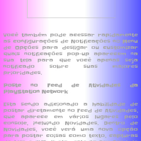
Você também pode acessar rapidamente
as configurações de Notificações no Menu
de Opções para desligar ou customizar
quais notificações pop-up aparecem na
sua tela para que você apenas seja
notificado sobre suas maiores
prioridades.
Poste no Feed de Atividades da
PlayStation Network
Esta sendo adicionado a habilidade de
postar diretamente no Feed de Atividades,
que aparece em vários lugares pelo
console, incluindo Novidades. Dentro de
Novidades, você verá uma nova opção
para postar coisas como texto, capturas