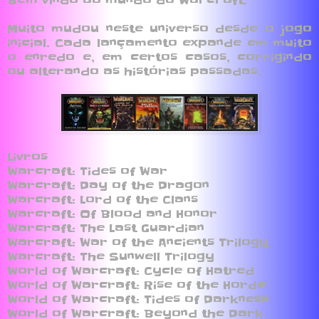
Muito mudou neste universo desde o jogo
inicial. Cada lançamento expande em muito
o enredo e, em certos casos, corrigindo
ou alterando as histórias passadas.
Livros
Warcraft: Tides of War
Warcraft: Day of the Dragon
Warcraft: Lord of the Clans
Warcraft: Of Blood and Honor
Warcraft: The Last Guardian
Warcraft: War of the Ancients Trilogy
Warcraft: The Sunwell Trilogy
World of Warcraft: Cycle of Hatred
World of Warcraft: Rise of the Horde
World of Warcraft: Tides of Darkness
World of Warcraft: Beyond the Dark