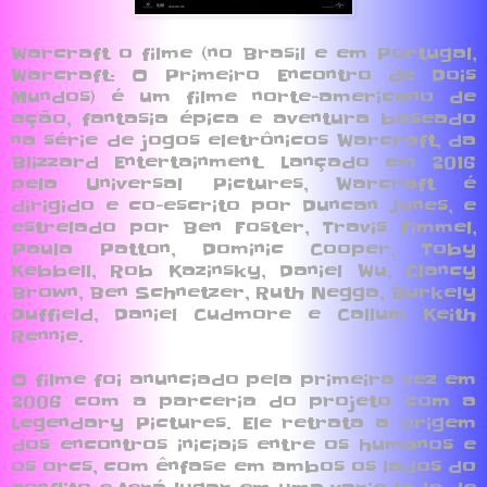
Warcraft o filme (no Brasil e em Portugal,
Warcraft: O Primeiro Encontro de Dois
Mundos) é um filme norte-americano de
ação, fantasia épica e aventura baseado
na série de jogos eletrônicos Warcraft, da
Blizzard Entertainment. Lançado em 2016
pela Universal Pictures, Warcraft é
dirigido e co-escrito por Duncan Jones, e
estrelado por Ben Foster, Travis Fimmel,
Paula Patton, Dominic Cooper, Toby
Kebbell, Rob Kazinsky, Daniel Wu, Clancy
Brown, Ben Schnetzer, Ruth Negga, Burkely
Duffield, Daniel Cudmore e Callum Keith
Rennie.
O filme foi anunciado pela primeira vez em
2006 com a parceria do projeto com a
Legendary Pictures. Ele retrata a origem
dos encontros iniciais entre os humanos e
os orcs, com ênfase em ambos os lados do