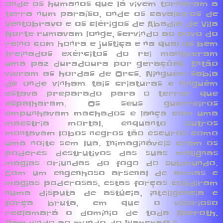
onde os humanos que lá vivem tornaram a
terra num paraíso, onde os cavaleiros de
Ventobravo e os clérigos de Abadia de Vila
Norte rumavam longe, servindo ao povo do
reino com honra e justiça e na qual os bem
treinados exércitos do rei mantiveram
uma paz duradoura por gerações. Então
vieram as hordas de Orcs. Ninguém sabia
de onde vinham tais criaturas e ninguém
estava preparado para o terror que
espalharam. Os seus guerreiros
empunhavam machados e lança com uma
maestria mortal, enquanto outros
montavam lobos negros tão escuros como
uma noite sem lua. Inimagináveis eram os
poderes destrutivos das suas malignas
magias oriundas do fogo do submundo.
Com um engenhoso arsenal de armas e
magias poderosas, estas forças colidiram
numa disputa de astúcia, inteligência e
força bruta, em que o vitorioso
reclamará o domínio de toda Azeroth.
Bem vindo ao mundo do Warcraft.”