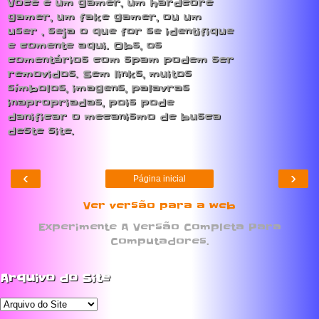
Você é um gamer, um hardcore
gamer, um fake gamer, ou um
user , seja o que for se identifique
e comente aqui. Obs, os
comentários com spam podem ser
removidos. Sem links, muitos
símbolos, imagens, palavras
inapropriadas, pois pode
danificar o mecanismo de busca
deste site.
‹
›
Página inicial
Ver versão para a web
Experimente A Versão Completa Para
Computadores.
Arquivo do Site