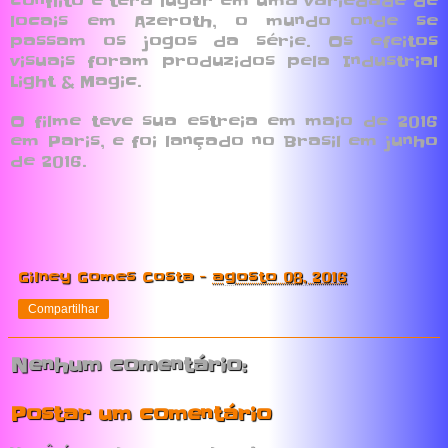
conflito e terá lugar em uma variedade de
locais em Azeroth, o mundo onde se
passam os jogos da série. Os efeitos
visuais foram produzidos pela Industrial
Light & Magic.
O filme teve sua estreia em maio de 2016
em Paris, e foi lançado no Brasil em junho
de 2016.
Gilney Gomes Costa
-
agosto 08, 2016
Compartilhar
Nenhum comentário:
Postar um comentário