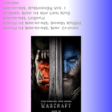
Portal
Warcraft: Anthology Vol. 1
Arthas: Rise of the Lich King
Warcraft: Legend
World of Warcraft: Death Knight
World of Warcraft: War Crimes