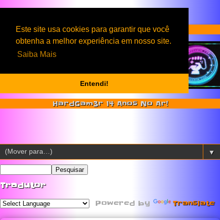
Serviços & Produtos HardGam3r
Este site usa cookies para garantir que você
obtenha a melhor experiência em nosso site.
Saiba Mais
Entendi!
HardGam3r 14 Anos No Ar!
▼
Tradutor
Powered by
Translate