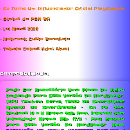
• Se Torne Um Influenciador Oficial PlayStation
• Status da PSN BR
• Lol News 2026
• Nobreak Custo Beneficio
• Tabela Cabos Hdmi Atual
Compatibilidade;
Pode Ser Necessário Uma Placa De Video
Dedicada Para Essa Versão Do HardGam3r.
(APU Tambem Serve, Tanto De SmartPhone
Quanto De SmartWatch) - Em Pc Com
Windows 10 e 11 Minimo 4gb Ram.
Internet Com
Velocidade Minima 1Mb (T/1) - Ping Maximo
Para Essa Versão Do HardGam3r 10ms.