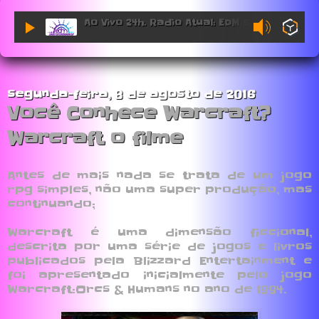
Ao Vivo 24h. Radio Atual: EDM Sessions.
segunda-feira, 8 de agosto de 2016
Você Conhece Warcraft?
Warcraft o filme
Antes de mais nada se trata de um jogo
rpg simples, não uma super produção, mas
continuando;
Warcraft é uma dimensão ficcional,
descrita por uma série de jogos e livros
publicados pela Blizzard Entertainment e
foi apresentado inicialmente pelo jogo
Warcraft:Orcs & Humans no ano de 1994.