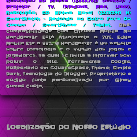
Resolução HD Minima (1366X768) Desktop /
Projetor / TV. (Windows, Mac, Linux).
Resolução; SD Minima Movel (320X240 H)
SmartWatch - Redondo ou Outro Fora Do
Comum / SmartPhone / Tablet.
Obs:
Compatibilidade Com Chrome Mobile No
HardGam3r Está Atualmente a 70%, Edge
Mobile Etc a 99%. © HardGam3r é um website
sobre tecnologia e o mundo dos jogos e
jogadores, na qual se limita a informar sem
poluir o site. Ferramenta Google,
Hospedado em SquareSpace, Theme; Simple
Dark, Tecnologia do Blogger, Proprietário e
código fonte personalizado por Gilney
Gomes Costa.
Localização Do Nosso Estúdio