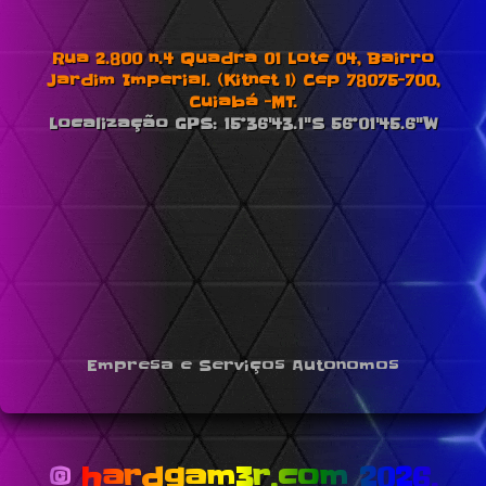
Rua 2.800 n.4 Quadra 01 Lote 04, Bairro
Jardim Imperial. (Kitnet 1) Cep 78075-700,
Cuiabá -MT.
Localização GPS: 15°36'43.1"S 56°01'45.6"W
Empresa e Serviços Autonomos
© hardgam3r.com 2026.