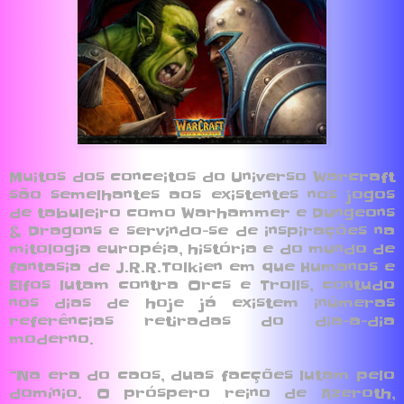
Muitos dos conceitos do Universo Warcraft
são semelhantes aos existentes nos jogos
de tabuleiro como Warhammer e Dungeons
& Dragons e servindo-se de inspirações na
mitologia européia, história e do mundo de
fantasia de J.R.R.Tolkien em que Humanos e
Elfos lutam contra Orcs e Trolls, contudo
nos dias de hoje já existem inúmeras
referências retiradas do dia-a-dia
moderno.
“Na era do caos, duas facções lutam pelo
domínio. O próspero reino de Azeroth,