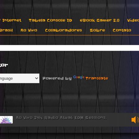
 Internet
Tabela Console ID
eBook Gamer 2.0
Víde
rasil
Ao Vivo
Colaboradores
Sobre
Contato
tor
Powered by
Translate
Ao Vivo 24h. Radio Atual: EDM Sessions.