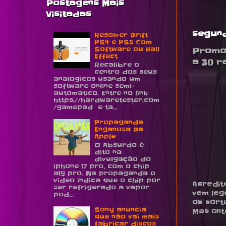
Postagens Mais
Visitadas
segund
Resolver Drift
PS4 e PS5 Com
Software ou Hall
Promoç
Effect
a 30 r
Recalibre o
centro dos seus
analogicos usando um
software online semi-
automatico. Entre no link
https://hardwaretester.com
/gamepad e ta...
Propaganda
Enganosa Da
Apple
O Absurdo é
dito na
divulgação do
iphone 17 pro, com o chip
a19 pro. Na propaganda o
video indica que o chip por
Acredit
ser refrigerado a vapor
vem le
pod...
os sort
Sony anuncia
Mas ont
que não vai mais
fabricar discos