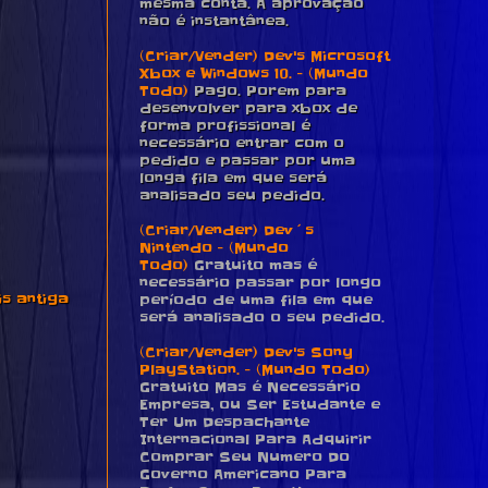
mesma conta. A aprovação
não é instantânea.
(Criar/Vender) Dev's Microsoft
Xbox e Windows 10. - (Mundo
Todo)
Pago. Porem para
desenvolver para xbox de
forma profissional é
necessário entrar com o
pedido e passar por uma
longa fila em que será
analisado seu pedido.
(Criar/Vender) Dev´s
Nintendo - (Mundo
Todo)
Gratuito mas é
necessário passar por longo
s antiga
período de uma fila em que
será analisado o seu pedido.
(Criar/Vender) Dev's Sony
PlayStation. - (Mundo Todo)
Gratuito Mas é Necessário
Empresa, ou Ser Estudante e
Ter Um Despachante
Internacional Para Adquirir
Comprar Seu Numero Do
Governo Americano Para