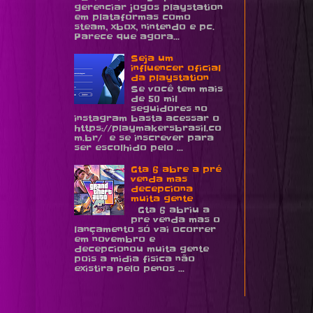
gerenciar jogos playstation
em plataformas como
steam, xbox, nintendo e pc.
Parece que agora...
Seja um
influencer oficial
da playstation
Se você tem mais
de 50 mil
seguidores no
instagram basta acessar o
https://playmakersbrasil.co
m.br/ e se inscrever para
ser escolhido pelo ...
Gta 6 abre a pré
venda mas
decepciona
muita gente
Gta 6 abriu a
pre venda mas o
lançamento só vai ocorrer
em novembro e
decepcionou muita gente
pois a midia fisica não
existira pelo penos ...