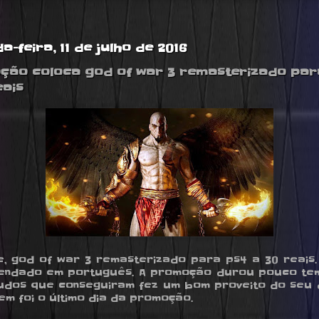
a-feira, 11 de julho de 2016
ão coloca god of war 3 remasterizado par
eais
e, god of war 3 remasterizado para ps4 a 30 reais. 
gendado em português. A promoção durou pouco te
udos que conseguiram fez um bom proveito do seu d
em foi o último dia da promoção.