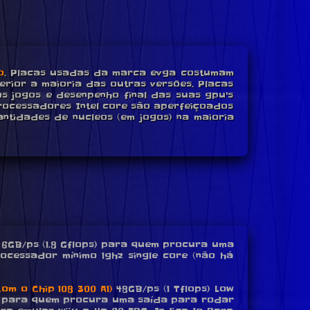
o
. Placas usadas da marca evga costumam
rior a maioria das outras versões. Placas
s jogos e desenpenho final das suas gpu's
rocessadores Intel core são aperfeiçoados
ntidades de nucleos (em jogos) na maioria
6GB/ps (1.8 Gflops) para quem procura uma
rocessador mínimo 1ghz single core (não há
om o Chip 108 300 A1)
48GB/ps (1 Tflops) Low
deal para quem procura uma saída para rodar