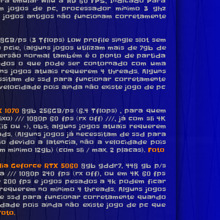
ra emular wiiu a HD 60 FPS, Indicado Para
m jogos de pc, processador mínimo 3 ghz
ns jogos antigos não funcionam corretamente
8GB/ps (3 Tflops) Low profile single slot sem
pcie, (alguns jogos utilizam mais de 7gb de
versão normal também é o ponto de partida
ados o que pode ser contornado com uma
uns jogos atuais requerem 4 threads. Alguns
essitam de ssd para funcionar corretamente
velocidade pois ainda não existe jogo de pc
 1070
8gb 256GB/ps (6.4 Tflops) , para quem
/// 1080p 60 fps (rx off) ///, já com sli 4K
i5 ou +), obs; alguns jogos atuais requerem
ds. (Alguns jogos já necessitam de ssd para
 devido a latencia, não a velocidade pois
 minimo 12gb) (com sli / max. 2 placas).
Foto
dia Geforce RTX 5060
8gb gddr7, 448 gb p/s
// 1080p 240 fps (rx off), ou em 4K 60 fps
de 200 fps e jogos pesados a 4k podem ficar
 requerem no minimo 4 threads. Alguns jogos
 de ssd para funcionar corretamente quando
idade pois ainda não existe jogo de pc que
Foto.