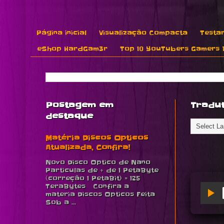
Página inicial
Visualização Compacta
Testar
eShop HardGam3r
Top 10 YouTubers Gamers B
Postagem em
Tradu
destaque
Matéria Discos Opticos
Atualizada, Confira!
Novo Disco Optico de Nano
Particulas de + de 1 PetaByte
(correção 1 PetaBit) = 125
TeraBytes Confira a
materia Discos Opticos Feita
Sob a ...