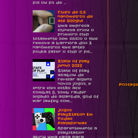
ps1 ou ps de ...
Chips de 0,5
nanômetros de
até 500ghz
Uma empresa
chinesa criou o
primeiro chip
totalmente sem silício o que
remove a barreira dos 3
nanômetros que antes
podia fazer o chip ir pe...
State of play
junho 2026
State of play
acabou de
revelar alguns
novos jogos, e
Postage
entre eles estão ace
combat 8, tomb raider
legado de atlantida, god of
war laufey com...
Jogos
PlayStation Em
Todas
Plataformas
Aparentemente a
playstation
abriu uma vaga para