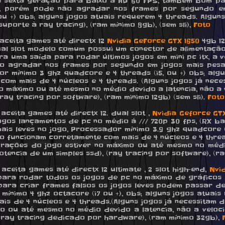
a sexta geração para baixo a HD 60 FPS, tambem bom pa
cio, porém pode não agradar nos frames por segundo e
 ou +) obs; alguns jogos atuais requerem 4 threads. Algu
uporte à ray tracing), (ram mínimo 8gb), (sem sli),
Foto
, aceita games até directx 12
Nvidia GeForce GTX 1650
4gb 12
ual slot modelo comum possui um conector de alimentação 
 uma saída para rodar últimos jogos em mini pc itx, a 
o agradar nos frames por segundo em jogos mais pes
r mínimo 3 ghz quadcore e 4 threads (i5, ou +) obs; alg
com mais de 4 núcleos e 4 threads. (Alguns jogos já nec
 máximo ou até mesmo no médio devido a latencia, não a 
ay tracing por software), (ram minimo 12gb) (sem sli).
Foto
 aceita games até directx 12. dual slot ,
Nvidia Geforce GTX
 lançamentos de pc no médio á /// 720p 30 fps, (RX baixo) 
 mais leves no jogo, Processador mínimo 3.9 ghz quadcore (
ão funcionam corretamente com mais de 4 núcleos e 4 threa
rações do jogo estiver no máximo ou até mesmo no médio
encia de um simples ssd), (ray tracing por software), (ram
 aceita games até directx 12 ultimate , 2 slot high-end,
Nvi
ara rodar todos os jogos de pc no máximo de gráficos a /
a. para criar frames falsos os jogos leves podem passar 
 mínimo 4 ghz octacore (i7 ou +), obs; alguns jogos atuais
is de 4 núcleos e 4 threads.(Alguns jogos já necessitam
o ou até mesmo no médio devido a latencia, não a veloc
 ray tracing dedicado por hardware), (ram mínimo 32gb),