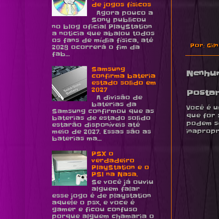
de jogos físicos
Agora pouco a
Sony publicou
no blog oficial PlayStation
a noticia que abalou todos
os fans de mídia física, até
Por:
Gil
2028 ocorrerá o fim da
fab...
Samsung
Nenhu
confirma bateria
estado solido em
2027
Posta
A divisão de
baterias da
Você é u
Samsung confirmou que as
que for 
baterias de estado solido
podem se
estarão disponíveis até
inapropr
meio de 2027. Essas são as
baterias ma...
PSX o
verdadeiro
PlayStation e o
PS1 na Nasa.
Se você já ouviu
alguem falar
esse jogo é de playstation
aquele o psx, e voce é
gamer e ficou confuso
porque alguem chamaria o