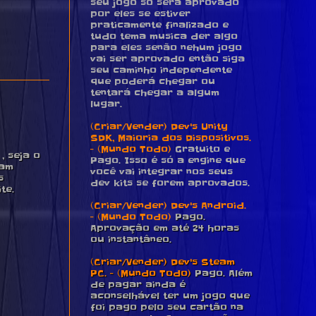
seu jogo só será aprovado
por eles se estiver
praticamente finalizado e
tudo tema musica der algo
para eles senão nehum jogo
vai ser aprovado então siga
seu caminho independente
que poderá chegar ou
tentará chegar a algum
lugar.
(Criar/Vender) Dev's Unity
SDK, Maioria dos Dispositivos.
- (Mundo Todo)
Gratuito e
 seja o
Pago. Isso é só a engine que
pam
você vai integrar nos seus
s
dev kits se forem aprovados.
te.
(Criar/Vender) Dev's Android.
- (Mundo Todo)
Pago.
Aprovação em até 24 horas
ou instantâneo.
(Criar/Vender) Dev's Steam
PC. - (Mundo Todo)
Pago. Além
de pagar ainda é
aconselhável ter um jogo que
foi pago pelo seu cartão na