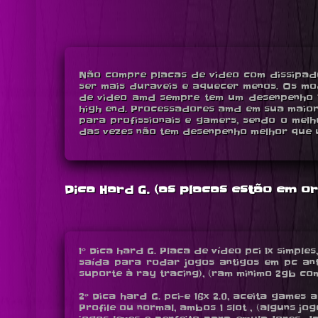
Não compre placas de video com dissipado
ser mais duraveis e aquecer menos. Os mo
de video amd sempre tem um desenpenho in
high end. Processadores amd em sua maior
para profissionais e gamers, sendo o mel
das vezes não tem desenpenho melhor que u
Dica Hard G. (as placas estão em 
1º Dica hard G. Placa de vídeo pci 1x simple
saída para rodar jogos antigos em pc anti
suporte à ray tracing), (ram minimo 2gb com w
2º Dica hard G. pci-e 16x 2.0, aceita games a
Profile ou normal, ambos 1 slot , (alguns 