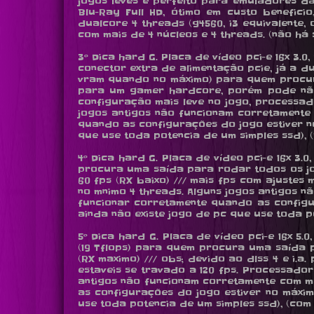
jogos leves e perfeito para emuladores d
Blu-Ray Full HD, ótimo em custo benefi
dualcore 4 threads (g4560, i3 equivalente,
com mais de 4 núcleos e 4 threads. (não há s
3º Dica hard G. Placa de vídeo pci-e 16x 3.0
conector extra de alimentação pcie, já a d
vram quando no máximo) para quem procura
para um gamer hardcore, porém pode nã
configuração mais leve no jogo, processado
jogos antigos não funcionam corretamente 
quando as configurações do jogo estiver no
que use toda potencia de um simples ssd), (r
4º Dica hard G. Placa de vídeo pci-e 16x 3.0,
procura uma saída para rodar todos os jogos
60 fps (RX baixo) /// mais fps com ajustes
no mnimo 4 threads. Alguns jogos antigos n
funcionar corretamente quando as configu
ainda não existe jogo de pc que use toda pot
5º Dica hard G. Placa de vídeo pci-e 16x 5.0,
(19 Tflops) para quem procura uma saída p
(RX maximo) /// obs; devido ao dlss 4 e i.
estaveis se travado a 120 fps. Processador
antigos não funcionam corretamente com ma
as configurações do jogo estiver no máxim
use toda potencia de um simples ssd), (com