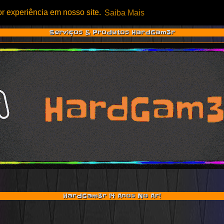
or experiência em nosso site.
Saiba Mais
Serviços & Produtos HardGam3r
HardGam3r 14 Anos No Ar!