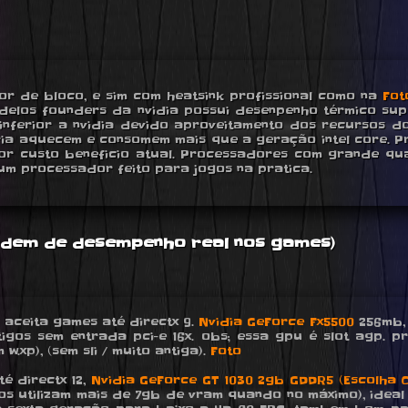
r de bloco, e sim com heatsink profissional como na
Fot
delos founders da nvidia possui desenpenho térmico supe
ferior a nvidia devido aproveitamento dos recursos do
ia aquecem e consomem mais que a geração intel core. P
hor custo beneficio atual. Processadores com grande qua
m processador feito para jogos na pratica.
ordem de desempenho real nos games)
s, aceita games até directx 9.
Nvidia GeForce Fx5500
256mb, 
gos sem entrada pci-e 16x. obs; essa gpu é slot agp. p
.xp), (sem sli / muito antiga).
Foto
té directx 12,
Nvidia GeForce GT 1030 2gb GDDR5 (Escolha C
jogos utilizam mais de 7gb de vram quando no máximo), i